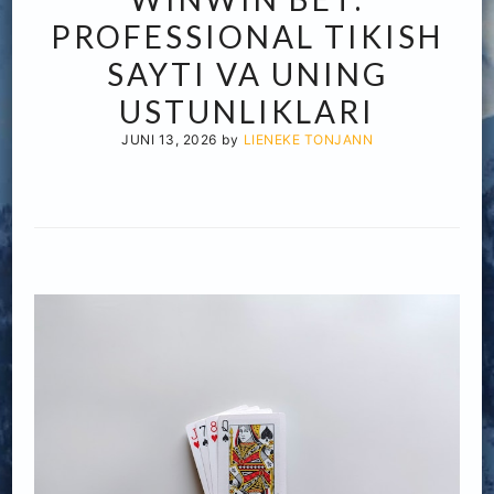
PROFESSIONAL TIKISH
SAYTI VA UNING
USTUNLIKLARI
JUNI 13, 2026
by
LIENEKE TONJANN