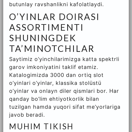
butunlay ravshanlikni kafolatlaydi.
O’YINLAR DOIRASI
ASSORTIMENTI
SHUNINGDEK
TA’MINOTCHILAR
Saytimiz o’yinchilarimizga katta spektrli
garov imkoniyatini taklif etamiz.
Katalogimizda 3000 dan ortiq slot
o’yinlari o’yinlar, klassika stolüstü
o’yinlar va onlayn diler qismlari bor. Har
qanday bo’lim ehtiyotkorlik bilan
tuzilgan hamda yuqori sifat me’yorlariga
javob beradi.
MUHIM TIKISH