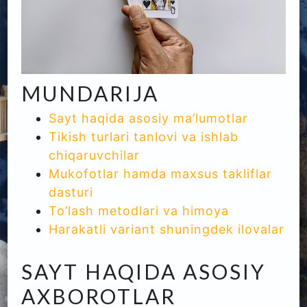
MUNDARIJA
Sayt haqida asosiy ma’lumotlar
Tikish turlari tanlovi va ishlab
chiqaruvchilar
Mukofotlar hamda maxsus takliflar
dasturi
To’lash metodlari va himoya
Harakatli variant shuningdek ilovalar
SAYT HAQIDA ASOSIY
AXBOROTLAR