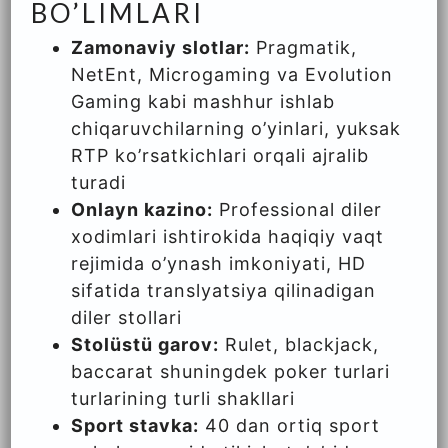
BO’LIMLARI
Zamonaviy slotlar:
Pragmatik,
NetEnt, Microgaming va Evolution
Gaming kabi mashhur ishlab
chiqaruvchilarning o’yinlari, yuksak
RTP ko’rsatkichlari orqali ajralib
turadi
Onlayn kazino:
Professional diler
xodimlari ishtirokida haqiqiy vaqt
rejimida o’ynash imkoniyati, HD
sifatida translyatsiya qilinadigan
diler stollari
Stolüstü garov:
Rulet, blackjack,
baccarat shuningdek poker turlari
turlarining turli shakllari
Sport stavka:
40 dan ortiq sport