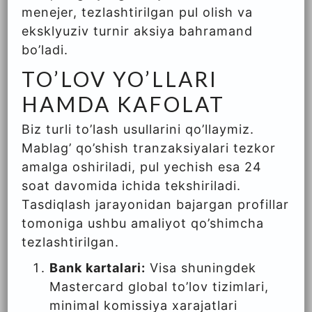
menejer, tezlashtirilgan pul olish va
eksklyuziv turnir aksiya bahramand
bo’ladi.
TO’LOV YO’LLARI
HAMDA KAFOLAT
Biz turli to’lash usullarini qo’llaymiz.
Mablag’ qo’shish tranzaksiyalari tezkor
amalga oshiriladi, pul yechish esa 24
soat davomida ichida tekshiriladi.
Tasdiqlash jarayonidan bajargan profillar
tomoniga ushbu amaliyot qo’shimcha
tezlashtirilgan.
Bank kartalari:
Visa shuningdek
Mastercard global to’lov tizimlari,
minimal komissiya xarajatlari