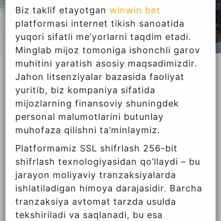
Biz taklif etayotgan
winwin bet
platformasi internet tikish sanoatida
yuqori sifatli me’yorlarni taqdim etadi.
Minglab mijoz tomoniga ishonchli garov
muhitini yaratish asosiy maqsadimizdir.
Jahon litsenziyalar bazasida faoliyat
yuritib, biz kompaniya sifatida
mijozlarning finansoviy shuningdek
personal malumotlarini butunlay
muhofaza qilishni ta’minlaymiz.
Platformamiz SSL shifrlash 256-bit
shifrlash texnologiyasidan qo’llaydi – bu
jarayon moliyaviy tranzaksiyalarda
ishlatiladigan himoya darajasidir. Barcha
tranzaksiya avtomat tarzda usulda
tekshiriladi va saqlanadi, bu esa