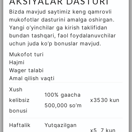
AKSIYALAR DASTURI
Bizda mavjud saytimiz keng qamrovli
mukofotlar dasturini amalga oshirgan.
Yangi o’yinchilar ga kirish taklifidan
bundan tashqari, faol foydalanuvchilar
uchun juda ko’p bonuslar mavjud.
Mukofot turi
Hajmi
Wager talabi
Amal qilish vaqti
Xush
100% gaacha
kelibsiz
x35
30 kun
500,000 so’m
bonusi
Haftalik
Yutqazilgan
x5
7 kun