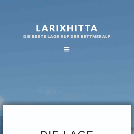
Spring
Door
naar
naar
de
de
LARIXHITTA
hoofdnavigatie
hoofd
inhoud
DIE BESTE LAGE AUF DER BETTMERALP