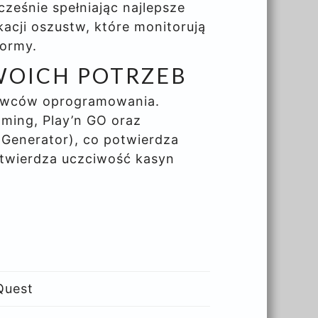
ześnie spełniając najlepsze
kacji oszustw, które monitorują
formy.
WOICH POTRZEB
stawców oprogramowania.
ming, Play’n GO oraz
Generator), co potwierdza
atwierdza uczciwość kasyn
Quest