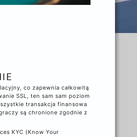
NIE
ulacyjny, co zapewnia całkowitą
owanie SSL, ten sam sam poziom
szystkie transakcja finansowa
graczy są chronione zgodnie z
roces KYC (Know Your