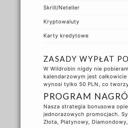
Skrill/Neteller
Kryptowaluty
Karty kredytowe
ZASADY WYPŁAT P
W Wildrobin nigdy nie pobiera
kalendarzowym jest całkowicie
wynosi tylko 50 PLN, co tworz
PROGRAM NAGRÓ
Nasza strategia bonusowa opier
jednorazowych promocjach. Sys
Złota, Platynowy, Diamondowy,