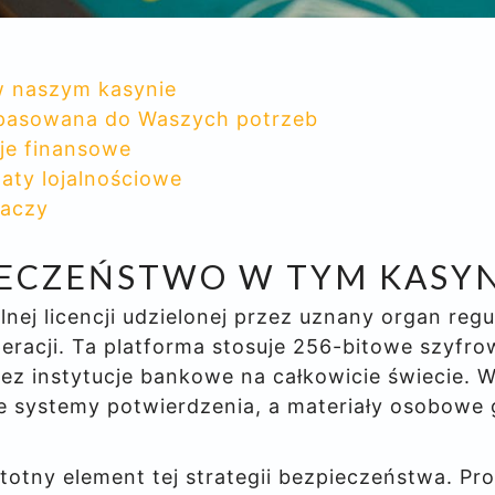
 w naszym kasynie
opasowana do Waszych potrzeb
cje finansowe
aty lojalnościowe
raczy
PIECZEŃSTWO W TYM KASY
lnej licencji udzielonej przez uznany organ reg
peracji. Ta platforma stosuje 256-bitowe szyfr
z instytucje bankowe na całkowicie świecie. W
 systemy potwierdzenia, a materiały osobowe 
istotny element tej strategii bezpieczeństwa. P