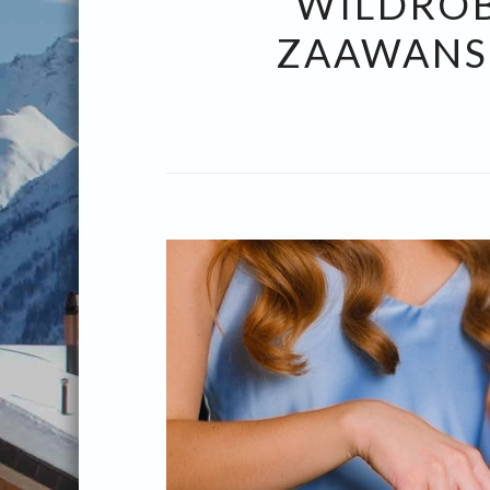
WILDROB
ZAAWANS