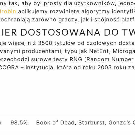
y tak, aby był prosty dla użytkowników, jednoc
drobin
aplikujemy rozwinięte algorytmy identyfi
ochraniają zarówno graczy, jak i spójność plat
GIER DOSTOSOWANA DO T
uje więcej niż 3500 tytułów od czołowych do
wanymi producentami, typu jak NetEnt, Microga
 przechodzi surowe testy RNG (Random Number 
COGRA – instytucja, która od roku 2003 roku z
+
98.5%
Book of Dead, Starburst, Gonzo’s 