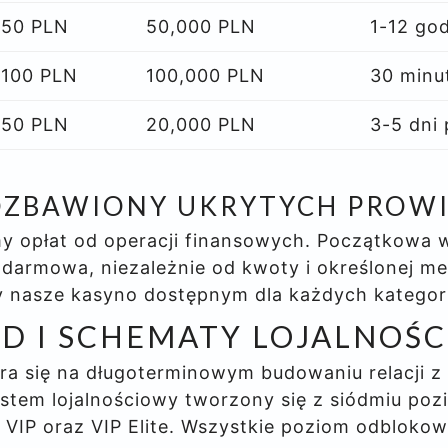
50 PLN
50,000 PLN
1-12 go
100 PLN
100,000 PLN
30 minu
50 PLN
20,000 PLN
3-5 dni
OZBAWIONY UKRYTYCH PROWI
my opłat od operacji finansowych. Początkowa
 darmowa, niezależnie od kwoty i określonej m
y nasze kasyno dostępnym dla każdych kategori
D I SCHEMATY LOJALNOŚ
a się na długoterminowym budowaniu relacji z 
tem lojalnościowy tworzony się z siódmiu poz
 VIP oraz VIP Elite. Wszystkie poziom odblokow