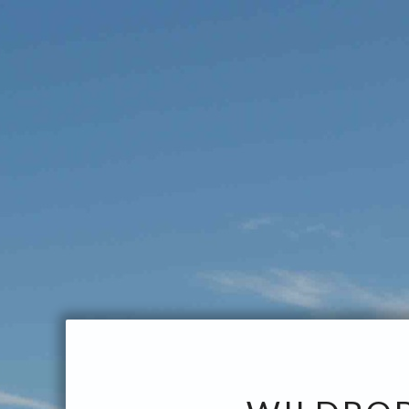
Spring
Door
naar
naar
de
de
hoofdnavigatie
hoofd
inhoud