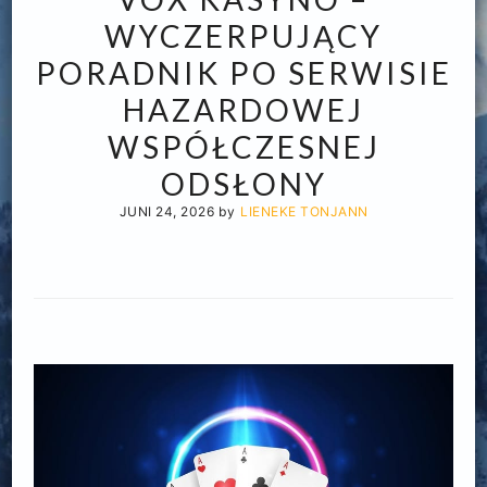
WYCZERPUJĄCY
PORADNIK PO SERWISIE
HAZARDOWEJ
WSPÓŁCZESNEJ
ODSŁONY
JUNI 24, 2026
by
LIENEKE TONJANN