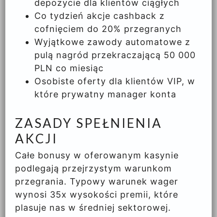
depozycie dla klientów ciągłych
Co tydzień akcje cashback z
cofnięciem do 20% przegranych
Wyjątkowe zawody automatowe z
pulą nagród przekraczającą 50 000
PLN co miesiąc
Osobiste oferty dla klientów VIP, w
które prywatny manager konta
ZASADY SPEŁNIENIA
AKCJI
Całe bonusy w oferowanym kasynie
podlegają przejrzystym warunkom
przegrania. Typowy warunek wager
wynosi 35x wysokości premii, które
plasuje nas w średniej sektorowej.