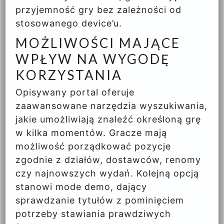
przyjemność gry bez zależności od
stosowanego device’u.
MOŻLIWOŚCI MAJĄCE
WPŁYW NA WYGODĘ
KORZYSTANIA
Opisywany portal oferuje
zaawansowane narzędzia wyszukiwania,
jakie umożliwiają znaleźć określoną grę
w kilka momentów. Gracze mają
możliwość porządkować pozycje
zgodnie z działów, dostawców, renomy
czy najnowszych wydań. Kolejną opcją
stanowi mode demo, dający
sprawdzanie tytułów z pominięciem
potrzeby stawiania prawdziwych