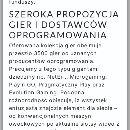
funduszy.
SZEROKA PROPOZYCJA
GIER I DOSTAWCÓW
OPROGRAMOWANIA
Oferowana kolekcja gier obejmuje
przeszło 3500 gier od uznanych
producentów oprogramowania.
Pracujemy z tego typu gigantami
dziedziny np. NetEnt, Microgaming,
Play’n GO, Pragmatyczny Play oraz
Evolution Gaming. Podobna
różnorodność obiecuje, iż wszystek
entuzjasta znajdzie element dla siebie –
od konwencjonalnych maszyn
owockowych po aktualne slotsy wideo z