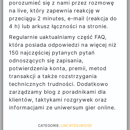
porozumieć się z nami przez rozmowę
na live, który zapewnia reakcję w
przeciągu 2 minutes, e-mail (reakcja do
4 h) lub arkusz łączności na stronie.
Regularnie uaktualniamy część FAQ,
która posiada odpowiedzi na więcej niż
150 najczęściej pytanych pytań
odnoszących się zapisania,
potwierdzenia konta, premii, metod
transakcji a także rozstrzygania
technicznych trudności. Dodatkowo
zarządzamy blog z poradnikami dla
klientów, taktykami rozgrywek oraz
informacjami ze uniwersum gier online.
CATEGORIE:
UNCATEGORIZED