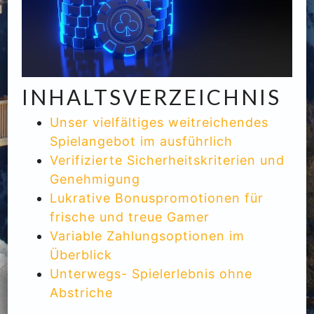
INHALTSVERZEICHNIS
Unser vielfältiges weitreichendes
Spielangebot im ausführlich
Verifizierte Sicherheitskriterien und
Genehmigung
Lukrative Bonuspromotionen für
frische und treue Gamer
Variable Zahlungsoptionen im
Überblick
Unterwegs- Spielerlebnis ohne
Abstriche