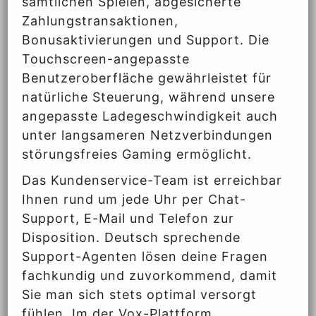
sämtlichen Spielen, abgesicherte
Zahlungstransaktionen,
Bonusaktivierungen und Support. Die
Touchscreen-angepasste
Benutzeroberfläche gewährleistet für
natürliche Steuerung, während unsere
angepasste Ladegeschwindigkeit auch
unter langsameren Netzverbindungen
störungsfreies Gaming ermöglicht.
Das Kundenservice-Team ist erreichbar
Ihnen rund um jede Uhr per Chat-
Support, E-Mail und Telefon zur
Disposition. Deutsch sprechende
Support-Agenten lösen deine Fragen
fachkundig und zuvorkommend, damit
Sie man sich stets optimal versorgt
fühlen. Im der Vox-Plattform