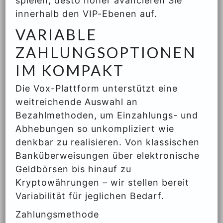
spielen, desto höher avancieren Sie
innerhalb den VIP-Ebenen auf.
VARIABLE
ZAHLUNGSOPTIONEN
IM KOMPAKT
Die Vox-Plattform unterstützt eine
weitreichende Auswahl an
Bezahlmethoden, um Einzahlungs- und
Abhebungen so unkompliziert wie
denkbar zu realisieren. Von klassischen
Banküberweisungen über elektronische
Geldbörsen bis hinauf zu
Kryptowährungen – wir stellen bereit
Variabilität für jeglichen Bedarf.
Zahlungsmethode