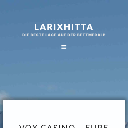
Spring
Door
naar
naar
de
de
LARIXHITTA
hoofdnavigatie
hoofd
inhoud
DIE BESTE LAGE AUF DER BETTMERALP
VOX CASINO – EURE