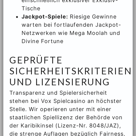
einschließlich exklusiver Exklusiv-
Tische
Jackpot-Spiele:
Riesige Gewinne
warten bei fortlaufenden Jackpot-
Netzwerken wie Mega Moolah und
Divine Fortune
GEPRÜFTE
SICHERHEITSKRITERIEN
UND LIZENSIERUNG
Transparenz und Spielersicherheit
stehen bei Vox Spielcasino an höchster
Stelle. Wir operieren unter mit einer
staatlichen Spiellizenz der Behörde von
der Karibikinsel (Lizenz-Nr. 8048/JAZ),
die strenge Auflagen bezüglich Fairness,