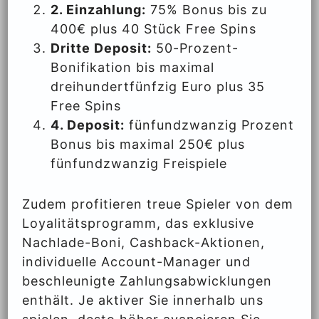
2. Einzahlung:
75% Bonus bis zu
400€ plus 40 Stück Free Spins
Dritte Deposit:
50-Prozent-
Bonifikation bis maximal
dreihundertfünfzig Euro plus 35
Free Spins
4. Deposit:
fünfundzwanzig Prozent
Bonus bis maximal 250€ plus
fünfundzwanzig Freispiele
Zudem profitieren treue Spieler von dem
Loyalitätsprogramm, das exklusive
Nachlade-Boni, Cashback-Aktionen,
individuelle Account-Manager und
beschleunigte Zahlungsabwicklungen
enthält. Je aktiver Sie innerhalb uns