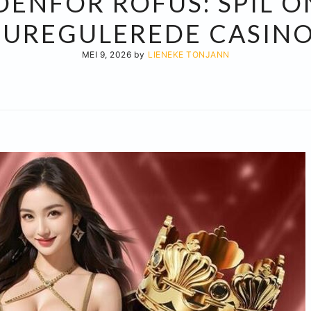
ENFOR ROFUS: SPIL ON
 UREGULEREDE CASIN
MEI 9, 2026
by
LIENEKE TONJANN