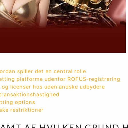
dan spiller det en central rolle
etting platforme udenfor ROFUS-registrering
r og licenser hos udenlandske udbydere
transaktionshastighed
tting options
ske restriktioner
SAMT AF HVILKEN GRUND 