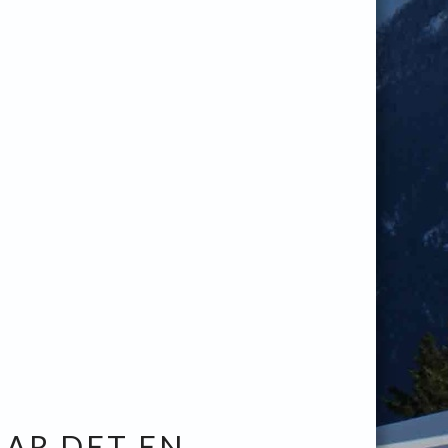
HAR DET EN