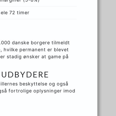
hele 72 timer
.000 danske borgere tilmeldt
, hvilke permanent er blevet
ner stadig ønsker at game på
E UDBYDERE
pillernes beskyttelse og også
gså fortrolige oplysninger imod