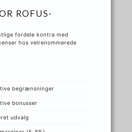
OR ROFUS-
ntlige fordele kontra med
licenser hos velrenommerede
ktive begrænsninger
ktive bonusser
ret udvalg
 marginer (5-8%)