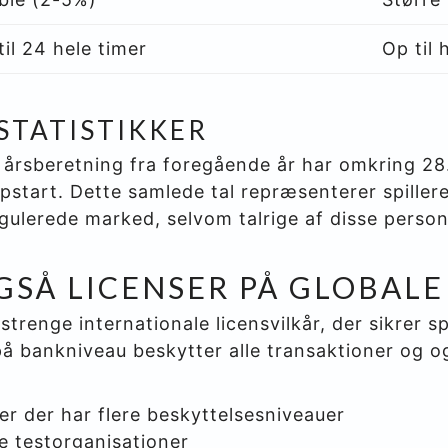
til 24 hele timer
Op til 
 STATISTIKKER
årsberetning fra foregående år har omkring 28
start. Dette samlede tal repræsenterer spillere
gulerede marked, selvom talrige af disse perso
GSÅ LICENSER PÅ GLOBAL
trenge internationale licensvilkår, der sikrer s
på bankniveau beskytter alle transaktioner og o
r der har flere beskyttelsesniveauer
e testorganisationer