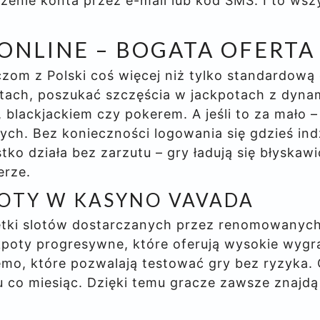
zenie konta przez e-mail lub kod SMS. I to wsz
ONLINE – BOGATA OFERTA
zom z Polski coś więcej niż tylko standardową 
tach, poszukać szczęścia w jackpotach z dynam
, blackjackiem czy pokerem. A jeśli to za mało 
ch. Bez konieczności logowania się gdzieś indz
ko działa bez zarzutu – gry ładują się błyskawi
erze.
POTY W KASYNO VAVADA
etki slotów dostarczanych przez renomowanych
poty progresywne, które oferują wysokie wygra
mo, które pozwalają testować gry bez ryzyka. Of
gu co miesiąc. Dzięki temu gracze zawsze znajdą