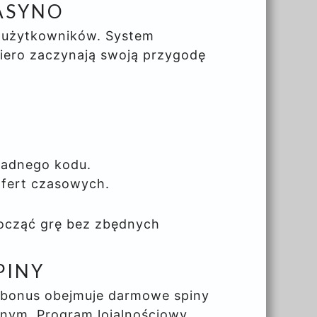
KASYNO
 użytkowników. System
piero zaczynają swoją przygodę
 żadnego kodu.
 ofert czasowych.
począć grę bez zbędnych
PINY
a bonus obejmuje darmowe spiny
znym. Program lojalnościowy