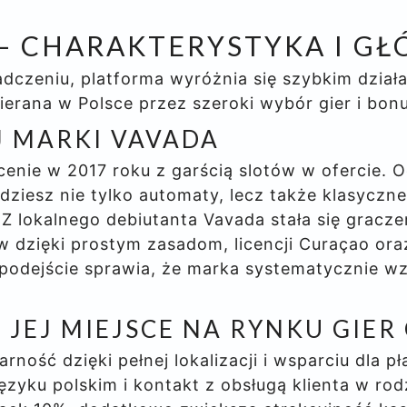
– CHARAKTERYSTYKA I G
dczeniu, platforma wyróżnia się szybkim działa
ierana w Polsce przez szeroki wybór gier i bo
J MARKI VAVADA
cenie w 2017 roku z garścią slotów w ofercie. O
jdziesz nie tylko automaty, lecz także klasyczne
 lokalnego debiutanta Vavada stała się gracze
w dzięki prostym zasadom, licencji Curaçao o
podejście sprawia, że marka systematycznie w
 JEJ MIEJSCE NA RYNKU GIER
rność dzięki pełnej lokalizacji i wsparciu dla 
ęzyku polskim i kontakt z obsługą klienta w ro