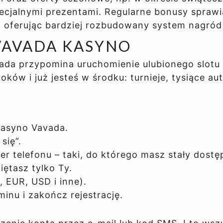
cjalnymi prezentami. Regularne bonusy sprawi
i, oferując bardziej rozbudowany system nagró
VAVADA KASYNO
da przypomina uruchomienie ulubionego slotu –
roków i już jesteś w środku: turnieje, tysiące 
 Kasyno Vavada.
 się”.
er telefonu – taki, do którego masz stały dostę
iętasz tylko Ty.
, EUR, USD i inne).
inu i zakończ rejestrację.