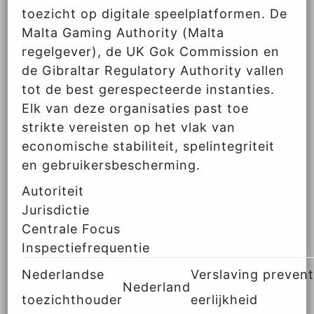
toezicht op digitale speelplatformen. De
Malta Gaming Authority (Malta
regelgever), de UK Gok Commission en
de Gibraltar Regulatory Authority vallen
tot de best gerespecteerde instanties.
Elk van deze organisaties past toe
strikte vereisten op het vlak van
economische stabiliteit, spelintegriteit
en gebruikersbescherming.
Autoriteit
Jurisdictie
Centrale Focus
Inspectiefrequentie
Nederlandse
Verslaving prevent
Nederland
toezichthouder
eerlijkheid