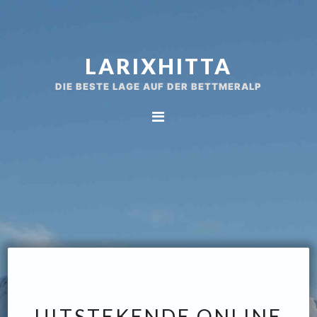
Spring
Door
naar
naar
de
de
LARIXHITTA
hoofdnavigatie
hoofd
inhoud
DIE BESTE LAGE AUF DER BETTMERALP
UITSTEKENDE ONLINE