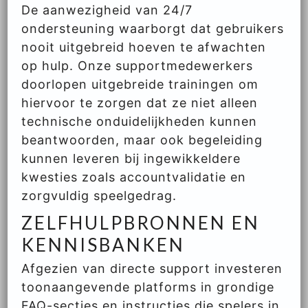
De aanwezigheid van 24/7
ondersteuning waarborgt dat gebruikers
nooit uitgebreid hoeven te afwachten
op hulp. Onze supportmedewerkers
doorlopen uitgebreide trainingen om
hiervoor te zorgen dat ze niet alleen
technische onduidelijkheden kunnen
beantwoorden, maar ook begeleiding
kunnen leveren bij ingewikkeldere
kwesties zoals accountvalidatie en
zorgvuldig speelgedrag.
ZELFHULPBRONNEN EN
KENNISBANKEN
Afgezien van directe support investeren
toonaangevende platforms in grondige
FAQ-secties en instructies die spelers in