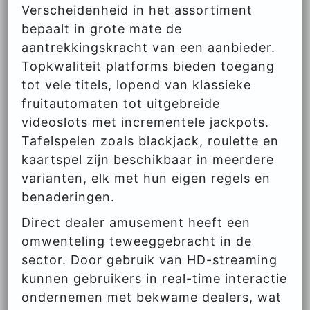
Verscheidenheid in het assortiment
bepaalt in grote mate de
aantrekkingskracht van een aanbieder.
Topkwaliteit platforms bieden toegang
tot vele titels, lopend van klassieke
fruitautomaten tot uitgebreide
videoslots met incrementele jackpots.
Tafelspelen zoals blackjack, roulette en
kaartspel zijn beschikbaar in meerdere
varianten, elk met hun eigen regels en
benaderingen.
Direct dealer amusement heeft een
omwenteling teweeggebracht in de
sector. Door gebruik van HD-streaming
kunnen gebruikers in real-time interactie
ondernemen met bekwame dealers, wat