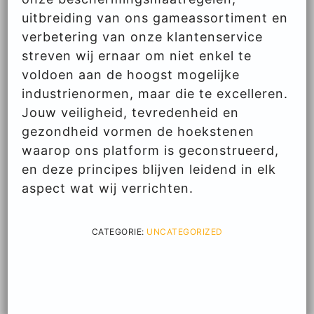
uitbreiding van ons gameassortiment en
verbetering van onze klantenservice
streven wij ernaar om niet enkel te
voldoen aan de hoogst mogelijke
industrienormen, maar die te excelleren.
Jouw veiligheid, tevredenheid en
gezondheid vormen de hoekstenen
waarop ons platform is geconstrueerd,
en deze principes blijven leidend in elk
aspect wat wij verrichten.
CATEGORIE:
UNCATEGORIZED