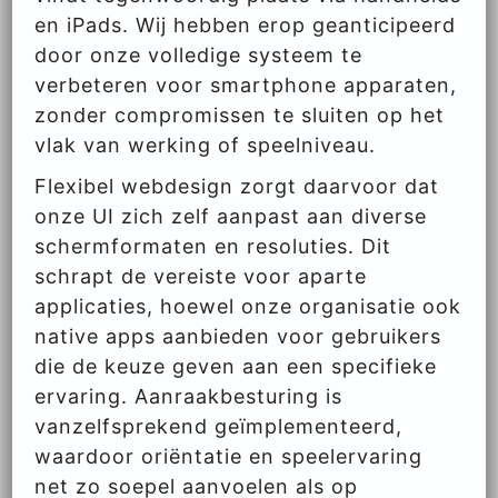
en iPads. Wij hebben erop geanticipeerd
door onze volledige systeem te
verbeteren voor smartphone apparaten,
zonder compromissen te sluiten op het
vlak van werking of speelniveau.
Flexibel webdesign zorgt daarvoor dat
onze UI zich zelf aanpast aan diverse
schermformaten en resoluties. Dit
schrapt de vereiste voor aparte
applicaties, hoewel onze organisatie ook
native apps aanbieden voor gebruikers
die de keuze geven aan een specifieke
ervaring. Aanraakbesturing is
vanzelfsprekend geïmplementeerd,
waardoor oriëntatie en speelervaring
net zo soepel aanvoelen als op