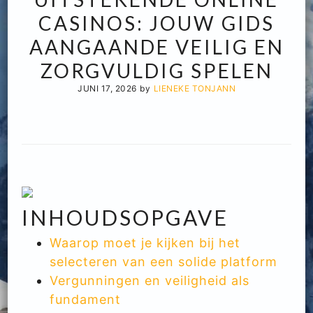
CASINOS: JOUW GIDS
AANGAANDE VEILIG EN
ZORGVULDIG SPELEN
JUNI 17, 2026
by
LIENEKE TONJANN
INHOUDSOPGAVE
Waarop moet je kijken bij het
selecteren van een solide platform
Vergunningen en veiligheid als
fundament