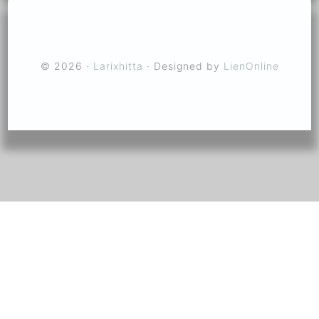
© 2026 ·
Larixhitta
· Designed by
LienOnline