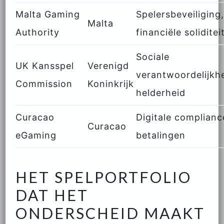
Malta Gaming
Spelersbeveiliging
Malta
Authority
financiële soliditei
Sociale
UK Kansspel
Verenigd
verantwoordelijkhe
Commission
Koninkrijk
helderheid
Curacao
Digitale complianc
Curacao
eGaming
betalingen
HET SPELPORTFOLIO
DAT HET
ONDERSCHEID MAAKT