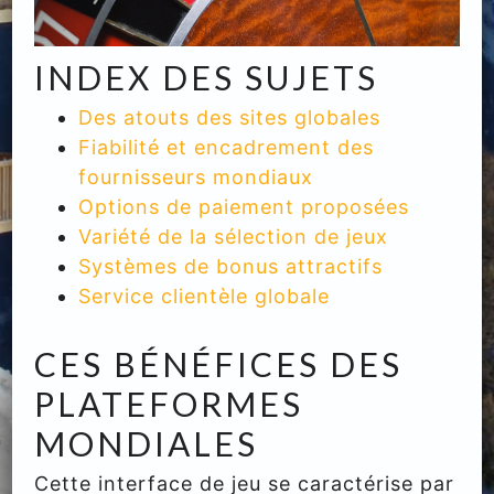
INDEX DES SUJETS
Des atouts des sites globales
Fiabilité et encadrement des
fournisseurs mondiaux
Options de paiement proposées
Variété de la sélection de jeux
Systèmes de bonus attractifs
Service clientèle globale
CES BÉNÉFICES DES
PLATEFORMES
MONDIALES
Cette interface de jeu se caractérise par