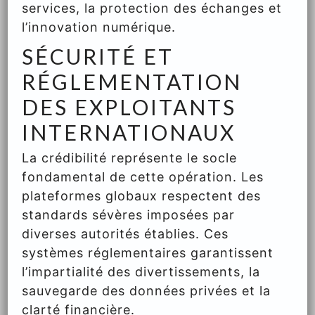
services, la protection des échanges et
l’innovation numérique.
SÉCURITÉ ET
RÉGLEMENTATION
DES EXPLOITANTS
INTERNATIONAUX
La crédibilité représente le socle
fondamental de cette opération. Les
plateformes globaux respectent des
standards sévères imposées par
diverses autorités établies. Ces
systèmes réglementaires garantissent
l’impartialité des divertissements, la
sauvegarde des données privées et la
clarté financière.