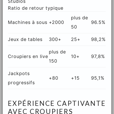
Studios
Ratio de retour typique
plus de
Machines à sous
+2000
96.5%
50
Jeux de tables
300+
25+
98,2%
plus de
Croupiers en live
10+
97,8%
150
Jackpots
+80
+15
95,1%
progressifs
EXPÉRIENCE CAPTIVANTE
AVEC CROUPIERS