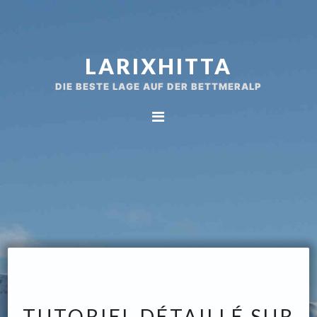
Spring
Door
naar
naar
de
de
LARIXHITTA
hoofdnavigatie
hoofd
inhoud
DIE BESTE LAGE AUF DER BETTMERALP
TUTORIEL DÉTAILLÉ SUR