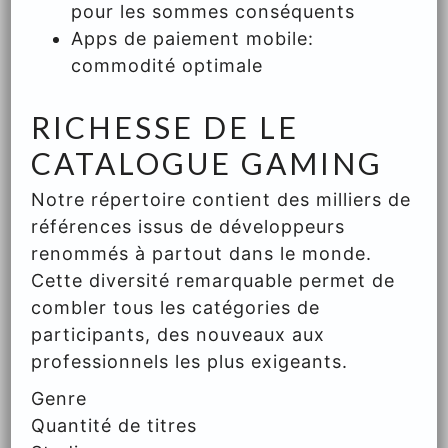
pour les sommes conséquents
Apps de paiement mobile:
commodité optimale
RICHESSE DE LE
CATALOGUE GAMING
Notre répertoire contient des milliers de
références issus de développeurs
renommés à partout dans le monde.
Cette diversité remarquable permet de
combler tous les catégories de
participants, des nouveaux aux
professionnels les plus exigeants.
Genre
Quantité de titres