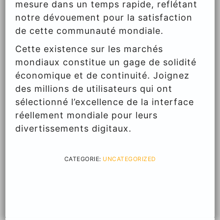
mesure dans un temps rapide, reflétant
notre dévouement pour la satisfaction
de cette communauté mondiale.
Cette existence sur les marchés
mondiaux constitue un gage de solidité
économique et de continuité. Joignez
des millions de utilisateurs qui ont
sélectionné l’excellence de la interface
réellement mondiale pour leurs
divertissements digitaux.
CATEGORIE:
UNCATEGORIZED