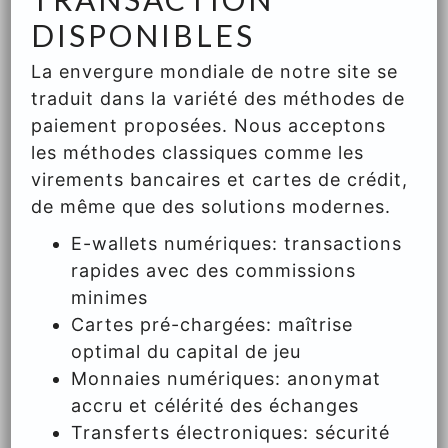
DISPONIBLES
La envergure mondiale de notre site se
traduit dans la variété des méthodes de
paiement proposées. Nous acceptons
les méthodes classiques comme les
virements bancaires et cartes de crédit,
de même que des solutions modernes.
E-wallets numériques: transactions
rapides avec des commissions
minimes
Cartes pré-chargées: maîtrise
optimal du capital de jeu
Monnaies numériques: anonymat
accru et célérité des échanges
Transferts électroniques: sécurité