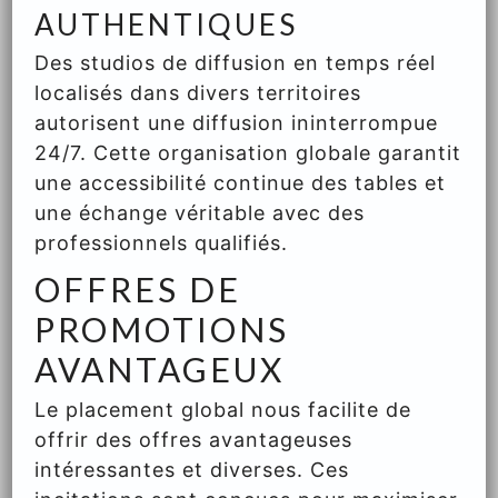
AUTHENTIQUES
Des studios de diffusion en temps réel
localisés dans divers territoires
autorisent une diffusion ininterrompue
24/7. Cette organisation globale garantit
une accessibilité continue des tables et
une échange véritable avec des
professionnels qualifiés.
OFFRES DE
PROMOTIONS
AVANTAGEUX
Le placement global nous facilite de
offrir des offres avantageuses
intéressantes et diverses. Ces