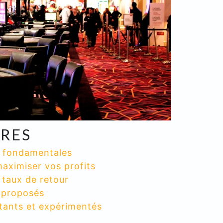
ÈRES
s fondamentales
aximiser vos profits
 taux de retour
u proposés
tants et expérimentés