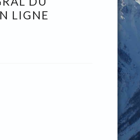
GRAL DU
N LIGNE