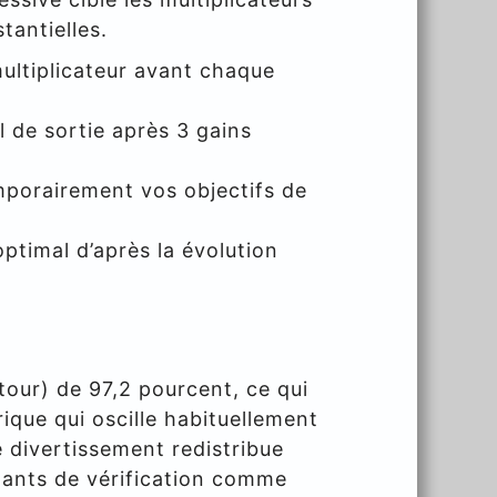
tantielles.
ultiplicateur avant chaque
 de sortie après 3 gains
mporairement vos objectifs de
optimal d’après la évolution
tour) de 97,2 pourcent, ce qui
que qui oscille habituellement
e divertissement redistribue
dants de vérification comme