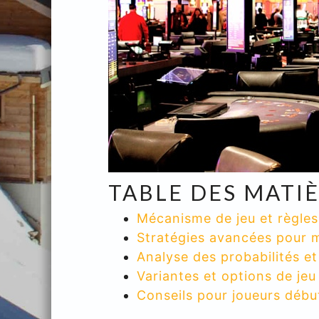
TABLE DES MATI
Mécanisme de jeu et règle
Stratégies avancées pour m
Analyse des probabilités et
Variantes et options de je
Conseils pour joueurs débu