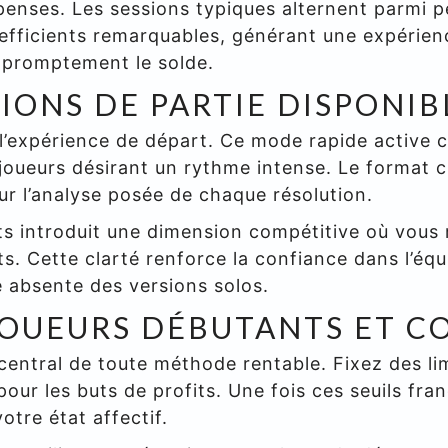
enses. Les sessions typiques alternent parmi pe
efficients remarquables, générant une expérie
 promptement le solde.
IONS DE PARTIE DISPONIB
 l’expérience de départ. Ce mode rapide active 
 joueurs désirant un rythme intense. Le format 
ur l’analyse posée de chaque résolution.
nts introduit une dimension compétitive où vous
ts. Cette clarté renforce la confiance dans l’é
e absente des versions solos.
JOUEURS DÉBUTANTS ET C
 central de toute méthode rentable. Fixez des li
our les buts de profits. Une fois ces seuils fr
otre état affectif.