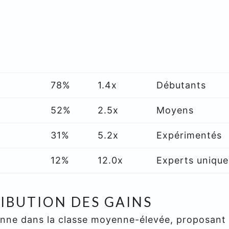
78%
1.4x
Débutants
52%
2.5x
Moyens
31%
5.2x
Expérimentés
12%
12.0x
Experts uniqu
RIBUTION DES GAINS
tionne dans la classe moyenne-élevée, proposant