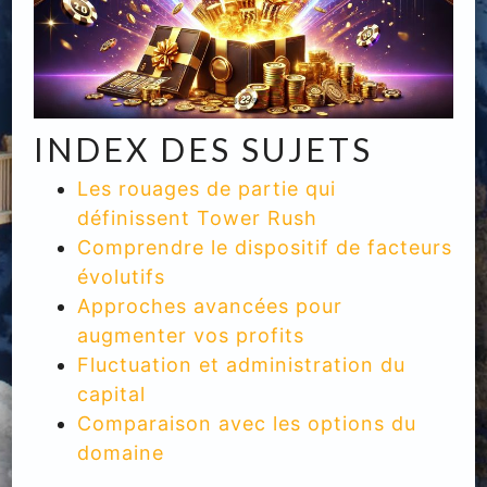
INDEX DES SUJETS
Les rouages de partie qui
définissent Tower Rush
Comprendre le dispositif de facteurs
évolutifs
Approches avancées pour
augmenter vos profits
Fluctuation et administration du
capital
Comparaison avec les options du
domaine