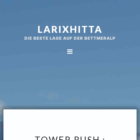
Spring
Door
naar
naar
de
de
LARIXHITTA
hoofdnavigatie
hoofd
inhoud
DIE BESTE LAGE AUF DER BETTMERALP
TOWER RUSH :