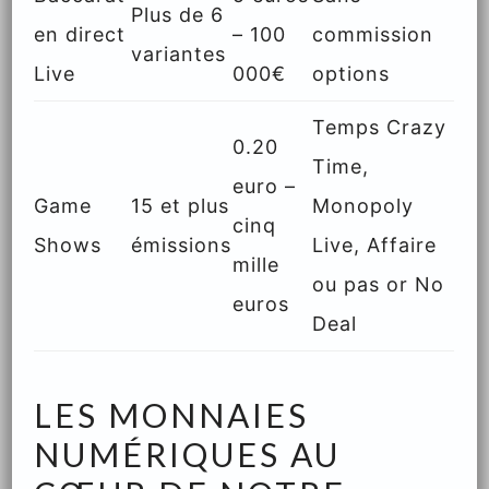
Plus de 6
en direct
– 100
commission
variantes
Live
000€
options
Temps Crazy
0.20
Time,
euro –
Game
15 et plus
Monopoly
cinq
Shows
émissions
Live, Affaire
mille
ou pas or No
euros
Deal
LES MONNAIES
NUMÉRIQUES AU