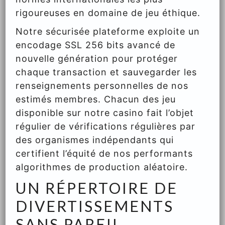
rigoureuses en domaine de jeu éthique.
Notre sécurisée plateforme exploite un
encodage SSL 256 bits avancé de
nouvelle génération pour protéger
chaque transaction et sauvegarder les
renseignements personnelles de nos
estimés membres. Chacun des jeu
disponible sur notre casino fait l’objet
régulier de vérifications régulières par
des organismes indépendants qui
certifient l’équité de nos performants
algorithmes de production aléatoire.
UN RÉPERTOIRE DE
DIVERTISSEMENTS
SANS PAREIL