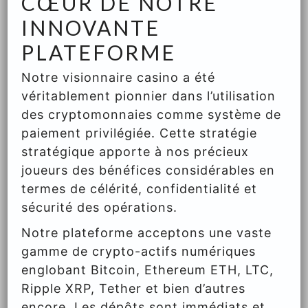
CŒUR DE NOTRE
INNOVANTE
PLATEFORME
Notre visionnaire casino a été
véritablement pionnier dans l’utilisation
des cryptomonnaies comme système de
paiement privilégiée. Cette stratégie
stratégique apporte à nos précieux
joueurs des bénéfices considérables en
termes de célérité, confidentialité et
sécurité des opérations.
Notre plateforme acceptons une vaste
gamme de crypto-actifs numériques
englobant Bitcoin, Ethereum ETH, LTC,
Ripple XRP, Tether et bien d’autres
encore. Les dépôts sont immédiats et