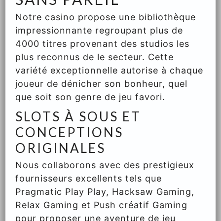
Notre casino propose une bibliothèque
impressionnante regroupant plus de
4000 titres provenant des studios les
plus reconnus de le secteur. Cette
variété exceptionnelle autorise à chaque
joueur de dénicher son bonheur, quel
que soit son genre de jeu favori.
SLOTS À SOUS ET
CONCEPTIONS
ORIGINALES
Nous collaborons avec des prestigieux
fournisseurs excellents tels que
Pragmatic Play Play, Hacksaw Gaming,
Relax Gaming et Push créatif Gaming
pour proposer une aventure de jeu