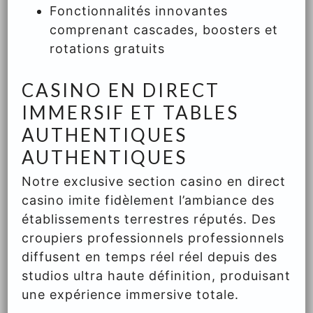
Fonctionnalités innovantes
comprenant cascades, boosters et
rotations gratuits
CASINO EN DIRECT
IMMERSIF ET TABLES
AUTHENTIQUES
AUTHENTIQUES
Notre exclusive section casino en direct
casino imite fidèlement l’ambiance des
établissements terrestres réputés. Des
croupiers professionnels professionnels
diffusent en temps réel réel depuis des
studios ultra haute définition, produisant
une expérience immersive totale.