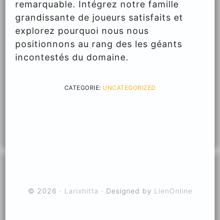
remarquable. Intégrez notre famille
grandissante de joueurs satisfaits et
explorez pourquoi nous nous
positionnons au rang des les géants
incontestés du domaine.
CATEGORIE:
UNCATEGORIZED
© 2026 ·
Larixhitta
· Designed by
LienOnline