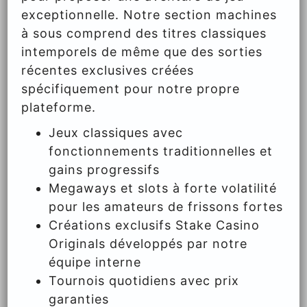
exceptionnelle. Notre section machines
à sous comprend des titres classiques
intemporels de même que des sorties
récentes exclusives créées
spécifiquement pour notre propre
plateforme.
Jeux classiques avec
fonctionnements traditionnelles et
gains progressifs
Megaways et slots à forte volatilité
pour les amateurs de frissons fortes
Créations exclusifs Stake Casino
Originals développés par notre
équipe interne
Tournois quotidiens avec prix
garanties