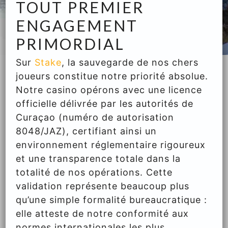
TOUT PREMIER
ENGAGEMENT
PRIMORDIAL
Sur
Stake
, la sauvegarde de nos chers
joueurs constitue notre priorité absolue.
Notre casino opérons avec une licence
officielle délivrée par les autorités de
Curaçao (numéro de autorisation
8048/JAZ), certifiant ainsi un
environnement réglementaire rigoureux
et une transparence totale dans la
totalité de nos opérations. Cette
validation représente beaucoup plus
qu’une simple formalité bureaucratique :
elle atteste de notre conformité aux
normes internationales les plus