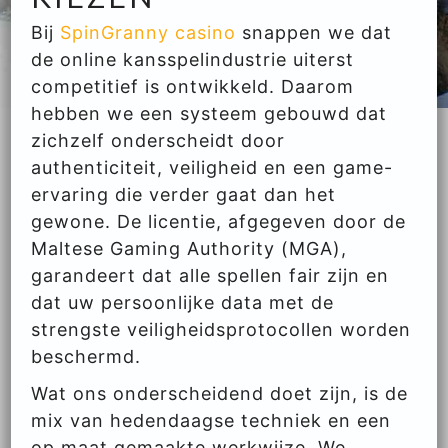
Bij
SpinGranny casino
snappen we dat
de online kansspelindustrie uiterst
competitief is ontwikkeld. Daarom
hebben we een systeem gebouwd dat
zichzelf onderscheidt door
authenticiteit, veiligheid en een game-
ervaring die verder gaat dan het
gewone. De licentie, afgegeven door de
Maltese Gaming Authority (MGA),
garandeert dat alle spellen fair zijn en
dat uw persoonlijke data met de
strengste veiligheidsprotocollen worden
beschermd.
Wat ons onderscheidend doet zijn, is de
mix van hedendaagse techniek en een
op maat gemaakte werkwijze. We