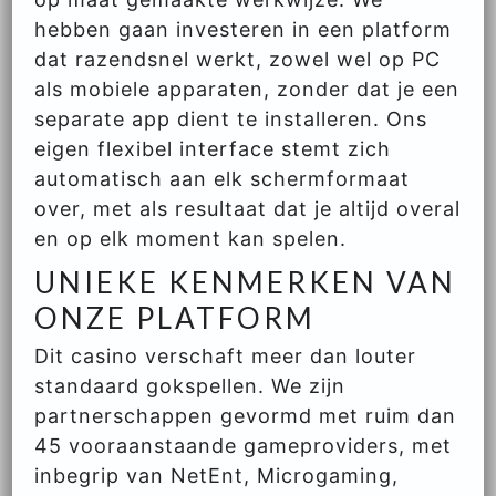
hebben gaan investeren in een platform
dat razendsnel werkt, zowel wel op PC
als mobiele apparaten, zonder dat je een
separate app dient te installeren. Ons
eigen flexibel interface stemt zich
automatisch aan elk schermformaat
over, met als resultaat dat je altijd overal
en op elk moment kan spelen.
UNIEKE KENMERKEN VAN
ONZE PLATFORM
Dit casino verschaft meer dan louter
standaard gokspellen. We zijn
partnerschappen gevormd met ruim dan
45 vooraanstaande gameproviders, met
inbegrip van NetEnt, Microgaming,