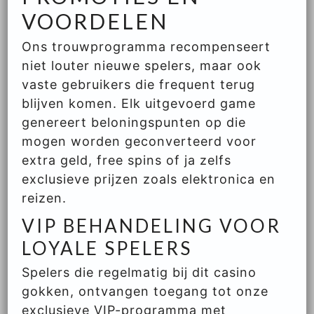
VOORDELEN
Ons trouwprogramma recompenseert
niet louter nieuwe spelers, maar ook
vaste gebruikers die frequent terug
blijven komen. Elk uitgevoerd game
genereert beloningspunten op die
mogen worden geconverteerd voor
extra geld, free spins of ja zelfs
exclusieve prijzen zoals elektronica en
reizen.
VIP BEHANDELING VOOR
LOYALE SPELERS
Spelers die regelmatig bij dit casino
gokken, ontvangen toegang tot onze
exclusieve VIP-programma met