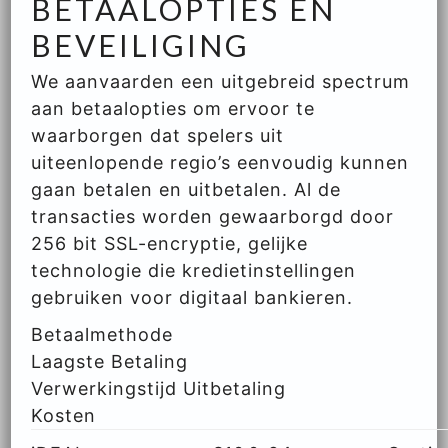
BETAALOPTIES EN
BEVEILIGING
We aanvaarden een uitgebreid spectrum
aan betaalopties om ervoor te
waarborgen dat spelers uit
uiteenlopende regio’s eenvoudig kunnen
gaan betalen en uitbetalen. Al de
transacties worden gewaarborgd door
256 bit SSL-encryptie, gelijke
technologie die kredietinstellingen
gebruiken voor digitaal bankieren.
Betaalmethode
Laagste Betaling
Verwerkingstijd Uitbetaling
Kosten