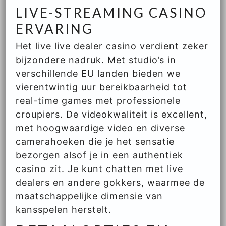
LIVE-STREAMING CASINO
ERVARING
Het live live dealer casino verdient zeker
bijzondere nadruk. Met studio’s in
verschillende EU landen bieden we
vierentwintig uur bereikbaarheid tot
real-time games met professionele
croupiers. De videokwaliteit is excellent,
met hoogwaardige video en diverse
camerahoeken die je het sensatie
bezorgen alsof je in een authentiek
casino zit. Je kunt chatten met live
dealers en andere gokkers, waarmee de
maatschappelijke dimensie van
kansspelen herstelt.