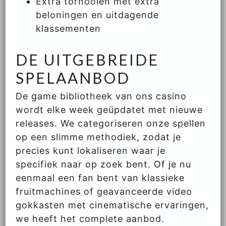
Extra tornooien met extra
beloningen en uitdagende
klassementen
DE UITGEBREIDE
SPELAANBOD
De game bibliotheek van ons casino
wordt elke week geüpdatet met nieuwe
releases. We categoriseren onze spellen
op een slimme methodiek, zodat je
precies kunt lokaliseren waar je
specifiek naar op zoek bent. Of je nu
eenmaal een fan bent van klassieke
fruitmachines of geavanceerde video
gokkasten met cinematische ervaringen,
we heeft het complete aanbod.