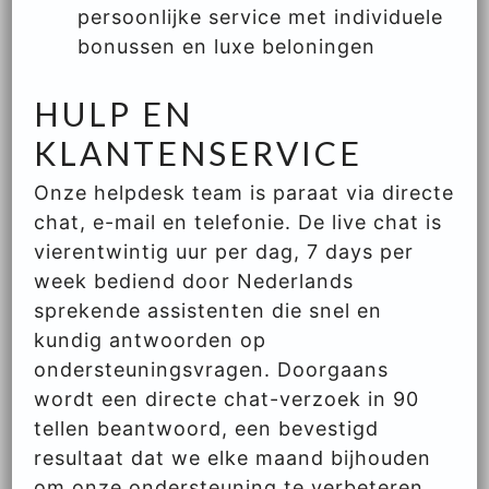
persoonlijke service met individuele
bonussen en luxe beloningen
HULP EN
KLANTENSERVICE
Onze helpdesk team is paraat via directe
chat, e-mail en telefonie. De live chat is
vierentwintig uur per dag, 7 days per
week bediend door Nederlands
sprekende assistenten die snel en
kundig antwoorden op
ondersteuningsvragen. Doorgaans
wordt een directe chat-verzoek in 90
tellen beantwoord, een bevestigd
resultaat dat we elke maand bijhouden
om onze ondersteuning te verbeteren.