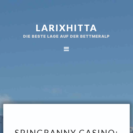
Spring
Door
naar
naar
de
de
LARIXHITTA
hoofdnavigatie
hoofd
inhoud
DIE BESTE LAGE AUF DER BETTMERALP
SPINGRANNY CASINO: