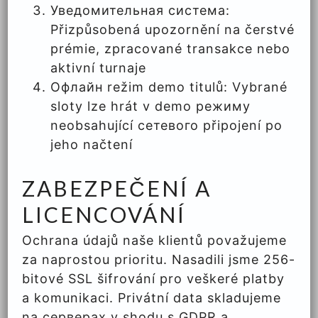
Уведомительная система:
Přizpůsobená upozornění na čerstvé
prémie, zpracované transakce nebo
aktivní turnaje
Офлайн režim demo titulů: Vybrané
sloty lze hrát v demo режиму
neobsahující сетевого připojení po
jeho načtení
ZABEZPEČENÍ A
LICENCOVÁNÍ
Ochrana údajů naše klientů považujeme
za naprostou prioritu. Nasadili jsme 256-
bitové SSL šifrování pro veškeré platby
a komunikaci. Privátní data skladujeme
na серверах v shodu s GDPR a