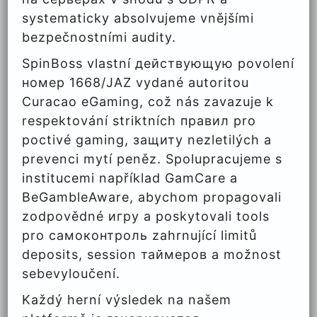
systematicky absolvujeme vnějšími
bezpečnostními audity.
SpinBoss vlastní действующую povolení
номер 1668/JAZ vydané autoritou
Curacao eGaming, což nás zavazuje k
respektování striktních правил pro
poctivé gaming, защиту nezletilých a
prevenci mytí peněz. Spolupracujeme s
institucemi například GamCare a
BeGambleAware, abychom propagovali
zodpovědné игру a poskytovali tools
pro самоконтроль zahrnující limitů
deposits, session таймеров a možnost
sebevyloučení.
Každý herní výsledek na našem