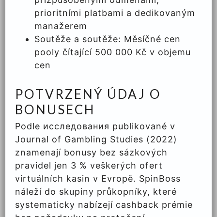
prioritními platbami a dedikovaným
manažerem
Soutěže a soutěže: Měsíčné cen
pooly čítající 500 000 Kč v objemu
cen
POTVRZENÝ ÚDAJ O
BONUSECH
Podle исследования publikované v
Journal of Gambling Studies (2022)
znamenají bonusy bez sázkových
pravidel jen 3 % veškerých ofert
virtuálních kasin v Evropě. SpinBoss
náleží do skupiny průkopníky, které
systematicky nabízejí cashback prémie