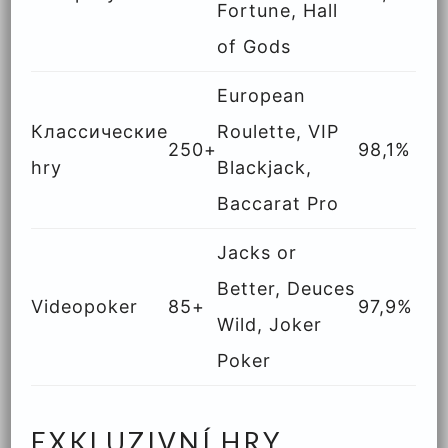
Fortune, Hall
of Gods
European
Классические
Roulette, VIP
250+
98,1%
hry
Blackjack,
Baccarat Pro
Jacks or
Better, Deuces
Videopoker
85+
97,9%
Wild, Joker
Poker
EXKLUZIVNÍ HRY