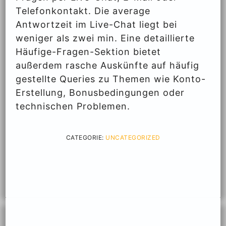
Telefonkontakt. Die average
Antwortzeit im Live-Chat liegt bei
weniger als zwei min. Eine detaillierte
Häufige-Fragen-Sektion bietet
außerdem rasche Auskünfte auf häufig
gestellte Queries zu Themen wie Konto-
Erstellung, Bonusbedingungen oder
technischen Problemen.
CATEGORIE:
UNCATEGORIZED