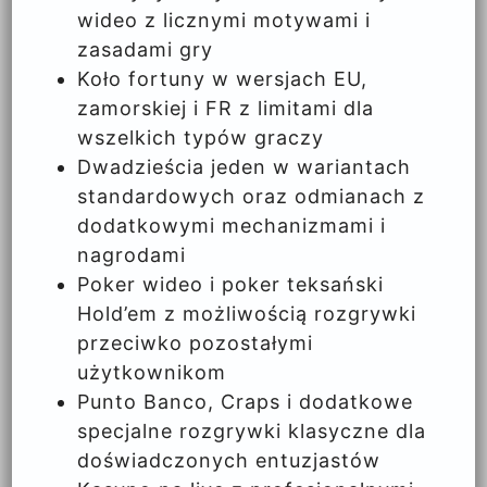
wideo z licznymi motywami i
zasadami gry
Koło fortuny w wersjach EU,
zamorskiej i FR z limitami dla
wszelkich typów graczy
Dwadzieścia jeden w wariantach
standardowych oraz odmianach z
dodatkowymi mechanizmami i
nagrodami
Poker wideo i poker teksański
Hold’em z możliwością rozgrywki
przeciwko pozostałymi
użytkownikom
Punto Banco, Craps i dodatkowe
specjalne rozgrywki klasyczne dla
doświadczonych entuzjastów