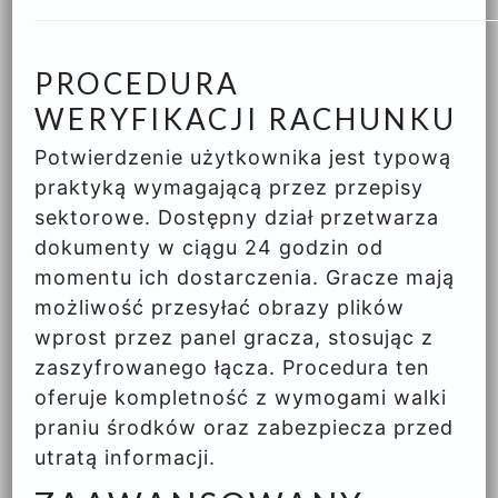
PROCEDURA
WERYFIKACJI RACHUNKU
Potwierdzenie użytkownika jest typową
praktyką wymagającą przez przepisy
sektorowe. Dostępny dział przetwarza
dokumenty w ciągu 24 godzin od
momentu ich dostarczenia. Gracze mają
możliwość przesyłać obrazy plików
wprost przez panel gracza, stosując z
zaszyfrowanego łącza. Procedura ten
oferuje kompletność z wymogami walki
praniu środków oraz zabezpiecza przed
utratą informacji.