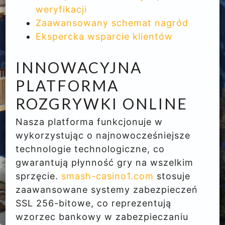
weryfikacji
Zaawansowany schemat nagród
Ekspercka wsparcie klientów
INNOWACYJNA
PLATFORMA
ROZGRYWKI ONLINE
Nasza platforma funkcjonuje w
wykorzystując o najnowocześniejsze
technologie technologiczne, co
gwarantują płynność gry na wszelkim
sprzęcie.
smash-casino1.com
stosuje
zaawansowane systemy zabezpieczeń
SSL 256-bitowe, co reprezentują
wzorzec bankowy w zabezpieczaniu