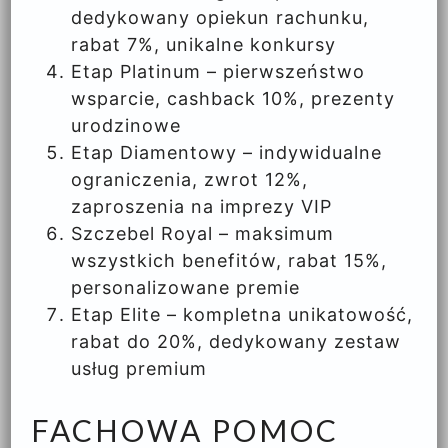
dedykowany opiekun rachunku,
rabat 7%, unikalne konkursy
Etap Platinum – pierwszeństwo
wsparcie, cashback 10%, prezenty
urodzinowe
Etap Diamentowy – indywidualne
ograniczenia, zwrot 12%,
zaproszenia na imprezy VIP
Szczebel Royal – maksimum
wszystkich benefitów, rabat 15%,
personalizowane premie
Etap Elite – kompletna unikatowość,
rabat do 20%, dedykowany zestaw
usług premium
FACHOWA POMOC