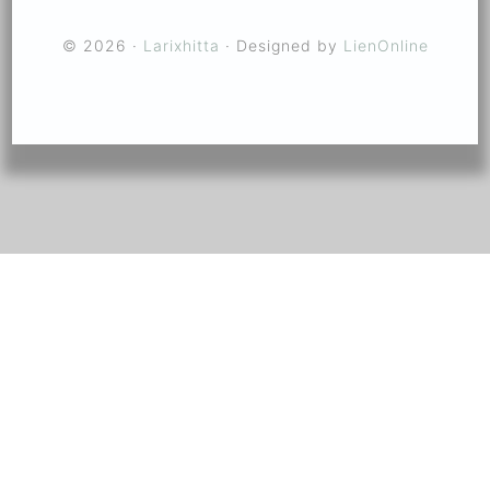
© 2026 ·
Larixhitta
· Designed by
LienOnline