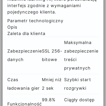
interfejs zgodnie z wymaganiami
pojedynczego klienta.
Parametr technologiczny
Opis
Zaleta dla klienta
Maksymalna
Zabezpieczenie
SSL 256-
zabezpieczenie
danych
bitowe
treści
prywatnych
Czas
Mniej niż
Szybki start
ładowania gier
2 sek
rozgrywki
99.8%
Ciągły dostęp
Funkcjonalność