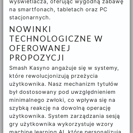
wyświetlacza, oferując wygodną zabawę
na smartfonach, tabletach oraz PC
stacjonarnych.
NOWINKI
TECHNOLOGICZNE W
OFEROWANEJ
PROPOZYCJI
Smash Kasyno angażuje się w systemy,
które rewolucjonizują przeżycia
użytkownika. Nasz mechanizm tytułów
był dostosowany pod uwzględnieniem
minimalnego zwłoki, co wpływa się na
szybką reakcję na dowolną operację
użytkownika. System zarządzania sesją
gry użytkownika wykorzystuje wzory
machine learning AI, które personalizują