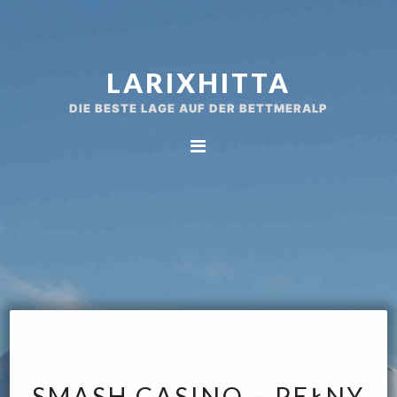
Spring
Door
naar
naar
de
de
LARIXHITTA
hoofdnavigatie
hoofd
inhoud
DIE BESTE LAGE AUF DER BETTMERALP
SMASH CASINO – PEŁNY