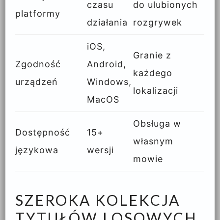
czasu
do ulubionych
platformy
działania
rozgrywek
iOS,
Granie z
Zgodność
Android,
każdego
urządzeń
Windows,
lokalizacji
MacOS
Obsługa w
Dostępność
15+
własnym
językowa
wersji
mowie
SZEROKA KOLEKCJA
TYTUŁÓW LOSOWYCH