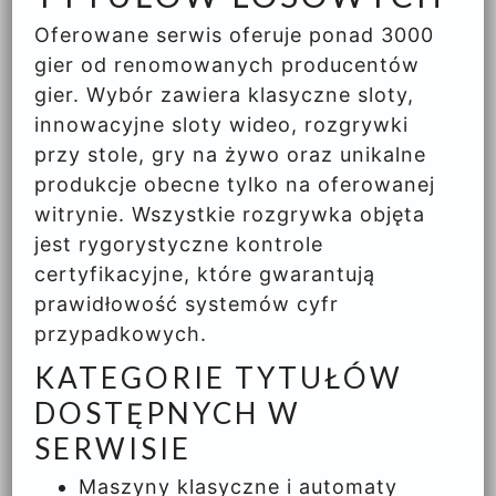
Oferowane serwis oferuje ponad 3000
gier od renomowanych producentów
gier. Wybór zawiera klasyczne sloty,
innowacyjne sloty wideo, rozgrywki
przy stole, gry na żywo oraz unikalne
produkcje obecne tylko na oferowanej
witrynie. Wszystkie rozgrywka objęta
jest rygorystyczne kontrole
certyfikacyjne, które gwarantują
prawidłowość systemów cyfr
przypadkowych.
KATEGORIE TYTUŁÓW
DOSTĘPNYCH W
SERWISIE
Maszyny klasyczne i automaty