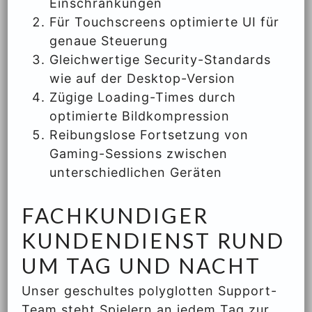
Einschränkungen
Für Touchscreens optimierte UI für
genaue Steuerung
Gleichwertige Security-Standards
wie auf der Desktop-Version
Zügige Loading-Times durch
optimierte Bildkompression
Reibungslose Fortsetzung von
Gaming-Sessions zwischen
unterschiedlichen Geräten
FACHKUNDIGER
KUNDENDIENST RUND
UM TAG UND NACHT
Unser geschultes polyglotten Support-
Team steht Spielern an jedem Tag zur