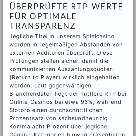
ÜBERPRÜFTE RTP-WERTE
FÜR OPTIMALE
TRANSPARENZ
Jegliche Titel in unserem Spielcasino
werden in regelmäßigen Abständen von
externen Auditoren überprüft. Diese
Prüfungen stellen sicher, damit die
kommunizierten Auszahlungsquoten
(Return to Player) wirklich eingehalten
werden. Laut gegenwärtigen
Branchendaten liegt der mittlere RTP bei
Online-Casinos bei etwa 96%, während
Slotoro einen durchschnittlichen
Prozentsatz von sechsundneunzig
Komma acht Prozent über jegliche
Gaming-Kategorien hinweg präsentieren