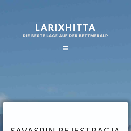
Spring
Door
naar
naar
de
de
LARIXHITTA
hoofdnavigatie
hoofd
inhoud
DIE BESTE LAGE AUF DER BETTMERALP
SAVASPIN REJESTRACJA