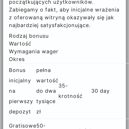
początkujących użytkowników.
Zabiegamy o fakt, aby inicjalne wrażenia
z oferowaną witryną okazywały się jak
najbardziej satysfakcjonujące.
Rodzaj bonusu
Wartość
Wymagania wager
Okres
Bonus
pełna
inicjalny
wartość
35-
na
do dwa
30 day
krotność
pierwszy
tysiące
depozyt
zł
Gratisowe
50-