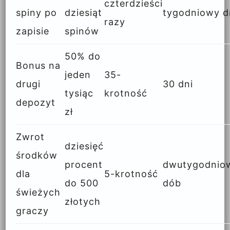
czterdzieści
spiny po
dziesiąt
tygodniowy d
razy
zapisie
spinów
50% do
Bonus na
jeden
35-
drugi
30 dni
tysiąc
krotność
depozyt
zł
Zwrot
dziesięć
środków
procent
dwutygodnio
dla
5-krotność
do 500
dób
świeżych
złotych
graczy