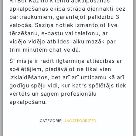
RTBet Kazino klientu apkalpošanas
apkalpošanas ekipa strādā diennakti bez
pārtraukumiem, garantējot palīdzību 3
valodās. Saziņa notiek izmantojot live
tērzēšanu, e-pastu vai telefonu, ar
vidējo vidējo atbildes laiku mazāk par
trim minūtēm chat veidā.
Šī misija ir radīt ilgtermiņa attiecības ar
spēlētājiem, piedāvājot ne tikai vien
izklaidēšanos, bet arī arī uzticamu kā arī
godīgu spēļu vidi, kur katrs spēlētājs tiek
vērtēts un saņem profesionālu
apkalpošanu.
CATEGORIE:
UNCATEGORIZED