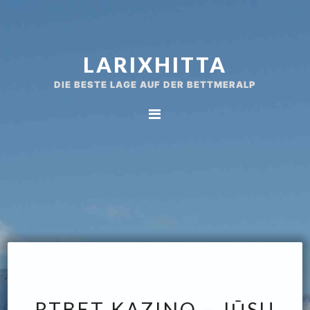
Spring
Door
naar
naar
de
de
LARIXHITTA
hoofdnavigatie
hoofd
inhoud
DIE BESTE LAGE AUF DER BETTMERALP
RTBET KAZINO – JŪSU