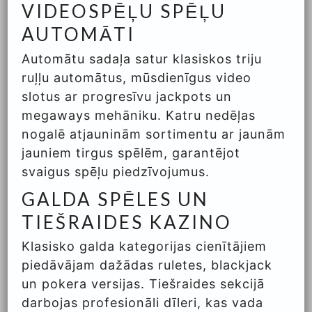
VIDEOSPĒĻU SPĒĻU
AUTOMĀTI
Automātu sadaļa satur klasiskos triju
ruļļu automātus, mūsdienīgus video
slotus ar progresīvu jackpots un
megaways mehāniku. Katru nedēļas
nogalē atjauninām sortimentu ar jaunām
jauniem tirgus spēlēm, garantējot
svaigus spēļu piedzīvojumus.
GALDA SPĒLES UN
TIEŠRAIDES KAZINO
Klasisko galda kategorijas cienītājiem
piedāvājam dažādas ruletes, blackjack
un pokera versijas. Tiešraides sekcijā
darbojas profesionāli dīleri, kas vada