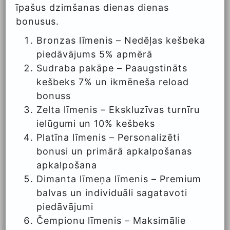
īpašus dzimšanas dienas dienas
bonusus.
Bronzas līmenis – Nedēļas kešbeka
piedāvājums 5% apmērā
Sudraba pakāpe – Paaugstināts
kešbeks 7% un ikmēneša reload
bonuss
Zelta līmenis – Ekskluzīvas turnīru
ielūgumi un 10% kešbeks
Platīna līmenis – Personalizēti
bonusi un primārā apkalpošanas
apkalpošana
Dimanta līmeņa līmenis – Premium
balvas un individuāli sagatavoti
piedāvājumi
Čempionu līmenis – Maksimālie