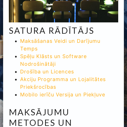
SATURA RĀDĪTĀJS
Maksāšanas Veidi un Darījumu
Temps
Spēļu Klāsts un Software
Nodrošinātāji
Drošība un Licences
Akciju Programma un Lojalitātes
Priekšrocības
Mobilo ierīču Versija un Piekļuve
MAKSĀJUMU
METODES UN