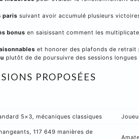
 paris
suivant avoir accumulé plusieurs victoires
ins bonus
en saisissant comment les multiplicate
raisonnables
et honorer des plafonds de retrait 
eu
plutôt de de poursuivre des sessions longues 
RSIONS PROPOSÉES
andard 5×3, mécaniques classiques
Joueur
hangeants, 117 649 manières de
Amateu