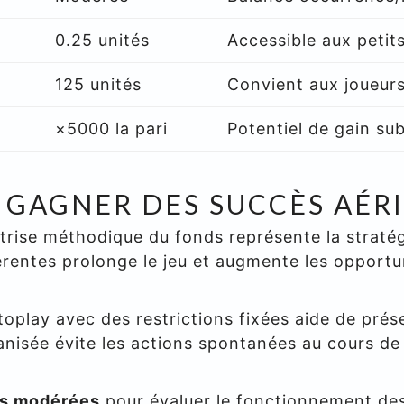
0.25 unités
Accessible aux petit
125 unités
Convient aux joueur
×5000 la pari
Potentiel de gain sub
GAGNER DES SUCCÈS AÉR
trise méthodique du fonds représente la stratég
rentes prolonge le jeu et augmente les opportun
play avec des restrictions fixées aide de pré
anisée évite les actions spontanées au cours de
es modérées
pour évaluer le fonctionnement des