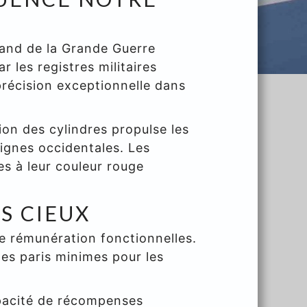
mand de la Grande Guerre
r les registres militaires
 précision exceptionnelle dans
n des cylindres propulse les
ignes occidentales. Les
es à leur couleur rouge
S CIEUX
de rémunération fonctionnelles.
des paris minimes pour les
apacité de récompenses