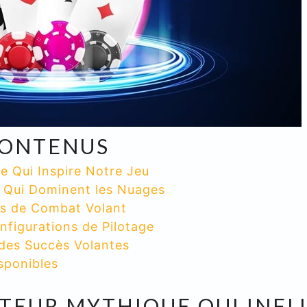
CONTENUS
ue Qui Inspire Notre Jeu
 Qui Dominent les Nuages
és de Combat Volant
figurations de Pilotage
des Succès Volantes
sponibles
IATEUR MYTHIQUE QUI INF