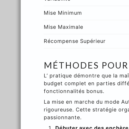
Mise Minimum
Mise Maximale
Récompense Supérieur
MÉTHODES POUR 
L’ pratique démontre que la maî
budget complet en parties diffé
fonctionnalités bonus.
La mise en marche du mode Auto
rigoureuse. Cette stratégie org
passionnante.
Débuter avec des enchèr