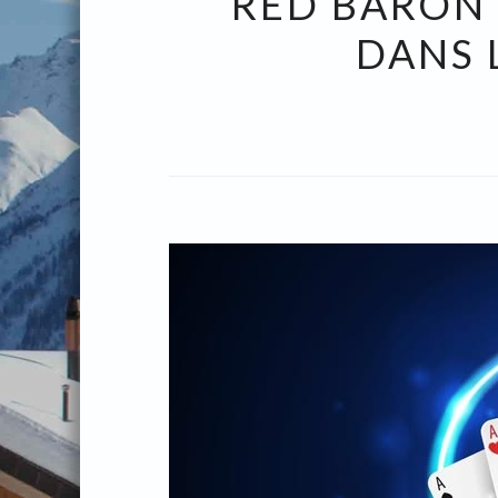
RED BARON 
DANS 