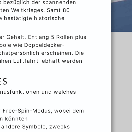
ns bezüglich der spannenden
ten Weltkrieges. Samt 80
ne bestätigte historische
 Gehalt. Entlang 5 Rollen plus
mbole wie Doppeldecker-
hstpersönlich erscheinen. Die
rühen Luftfahrt lebhaft werden
ES
Bonusfunktionen und welches
ner Free-Spin-Modus, wobei dem
en könnten
ht andere Symbole, zwecks