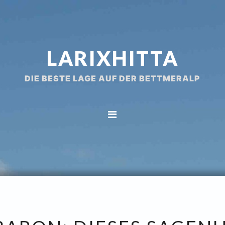
LARIXHITTA
DIE BESTE LAGE AUF DER BETTMERALP