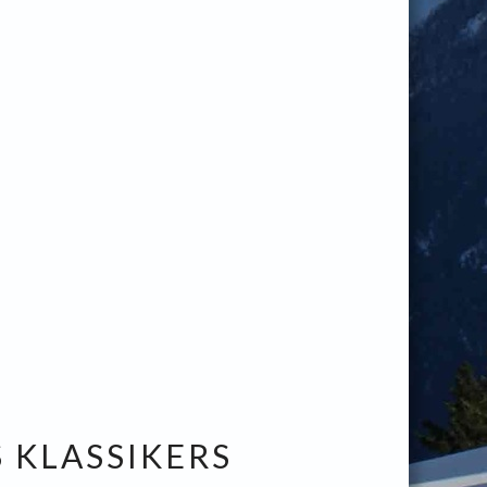
 KLASSIKERS