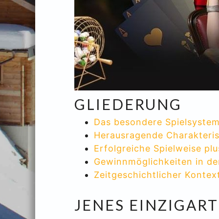
GLIEDERUNG
Das besondere Spielsystem
Herausragende Charakteris
Erfolgreiche Spielweise plu
Gewinnmöglichkeiten in de
Zeitgeschichtlicher Kontex
JENES EINZIGART