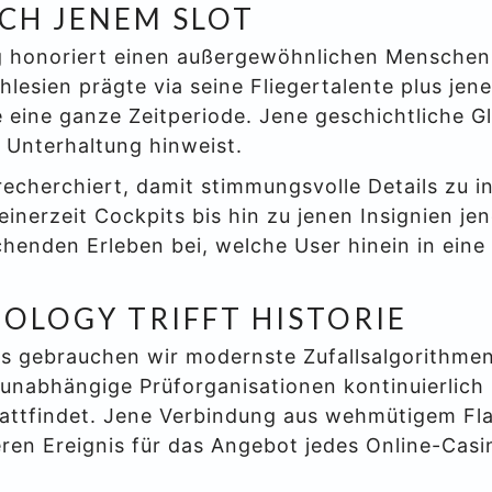
ICH JENEM SLOT
ng honoriert einen außergewöhnlichen Menschen
lesien prägte via seine Fliegertalente plus jen
 eine ganze Zeitperiode. Jene geschichtliche G
e Unterhaltung hinweist.
recherchiert, damit stimmungsvolle Details zu i
nerzeit Cockpits bis hin zu jenen Insignien jen
chenden Erleben bei, welche User hinein in eine
OLOGY TRIFFT HISTORIE
ts gebrauchen wir modernste Zufallsalgorithmen
 unabhängige Prüforganisationen kontinuierlich z
 stattfindet. Jene Verbindung aus wehmütigem Fl
en Ereignis für das Angebot jedes Online-Casi