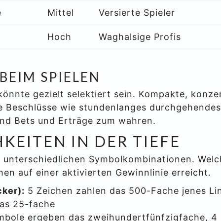
e
Mittel
Versierte Spieler
Hoch
Waghalsige Profis
BEIM SPIELEN
könnte gezielt selektiert sein. Kompakte, konze
re Beschlüsse wie stundenlanges durchgehende
fend Bets und Erträge zum wahren.
EITEN IN DER TIEFE
f unterschiedlichen Symbolkombinationen. Wel
hen auf einer aktivierten Gewinnlinie erreicht.
ker):
5 Zeichen zahlen das 500-Fache jenes Li
das 25-fache
bole ergeben das zweihundertfünfzigfache, 4 