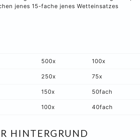
chen jenes 15-fache jenes Wetteinsatzes
500x
100x
250x
75x
150x
50fach
100x
40fach
ER HINTERGRUND