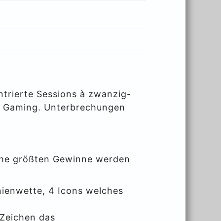
ntrierte Sessions à zwanzig-
s Gaming. Unterbrechungen
che größten Gewinne werden
nienwette, 4 Icons welches
Zeichen das