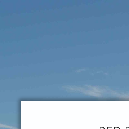
Spring
Door
naar
naar
de
de
hoofdnavigatie
hoofd
inhoud