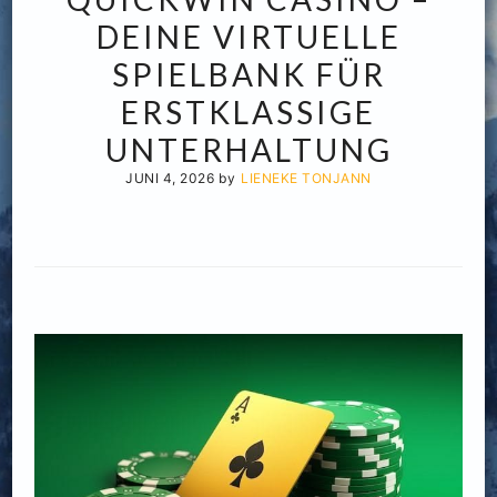
DEINE VIRTUELLE
SPIELBANK FÜR
ERSTKLASSIGE
UNTERHALTUNG
JUNI 4, 2026
by
LIENEKE TONJANN