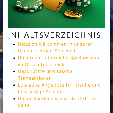
INHALTSVERZEICHNIS
Herzlich willkommen in unserer
faszinierenden Spielwelt
Unsere umfangreiche Spielauswahl
im Gesamtüberblick
Geschützte und rasche
Transaktionen
Lukrative Angebote für frische und
beständige Spieler
Unser Kundenservice steht dir zur
Seite