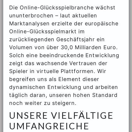
Die Online-Glücksspielbranche wächst
ununterbrochen – laut aktuellen
Marktanalysen erzielte der europäische
Online-Glücksspielmarkt im
zurückliegenden Geschäftsjahr ein
Volumen von über 30,0 Milliarden Euro.
Solch eine beeindruckende Entwicklung
zeigt das wachsende Vertrauen der
Spieler in virtuelle Plattformen. Wir
begreifen uns als Element dieser
dynamischen Entwicklung und arbeiten
täglich daran, unseren hohen Standard
noch weiter zu steigern.
UNSERE VIELFÄLTIGE
UMFANGREICHE