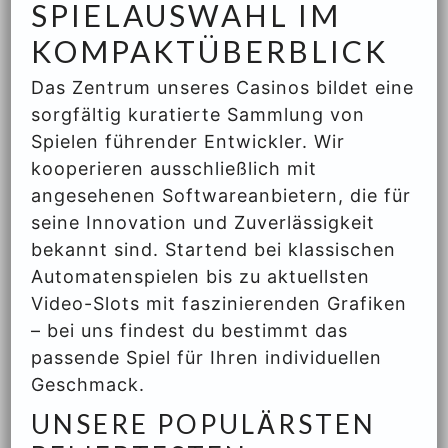
SPIELAUSWAHL IM
KOMPAKTÜBERBLICK
Das Zentrum unseres Casinos bildet eine
sorgfältig kuratierte Sammlung von
Spielen führender Entwickler. Wir
kooperieren ausschließlich mit
angesehenen Softwareanbietern, die für
seine Innovation und Zuverlässigkeit
bekannt sind. Startend bei klassischen
Automatenspielen bis zu aktuellsten
Video-Slots mit faszinierenden Grafiken
– bei uns findest du bestimmt das
passende Spiel für Ihren individuellen
Geschmack.
UNSERE POPULÄRSTEN