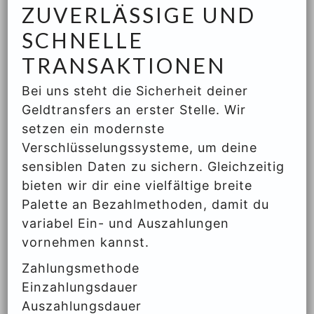
ZUVERLÄSSIGE UND
SCHNELLE
TRANSAKTIONEN
Bei uns steht die Sicherheit deiner
Geldtransfers an erster Stelle. Wir
setzen ein modernste
Verschlüsselungssysteme, um deine
sensiblen Daten zu sichern. Gleichzeitig
bieten wir dir eine vielfältige breite
Palette an Bezahlmethoden, damit du
variabel Ein- und Auszahlungen
vornehmen kannst.
Zahlungsmethode
Einzahlungsdauer
Auszahlungsdauer