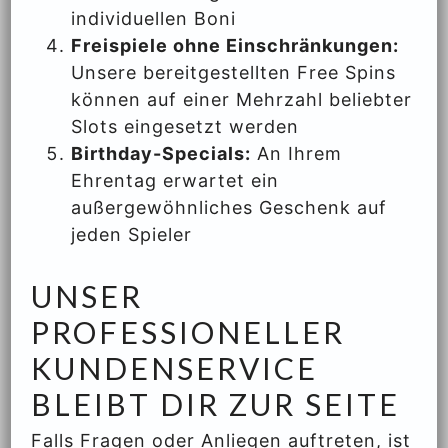
individuellen Boni
Freispiele ohne Einschränkungen:
Unsere bereitgestellten Free Spins
können auf einer Mehrzahl beliebter
Slots eingesetzt werden
Birthday-Specials:
An Ihrem
Ehrentag erwartet ein
außergewöhnliches Geschenk auf
jeden Spieler
UNSER
PROFESSIONELLER
KUNDENSERVICE
BLEIBT DIR ZUR SEITE
Falls Fragen oder Anliegen auftreten, ist