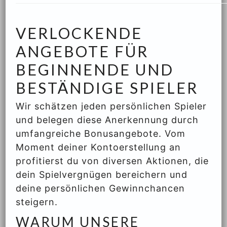
VERLOCKENDE
ANGEBOTE FÜR
BEGINNENDE UND
BESTÄNDIGE SPIELER
Wir schätzen jeden persönlichen Spieler
und belegen diese Anerkennung durch
umfangreiche Bonusangebote. Vom
Moment deiner Kontoerstellung an
profitierst du von diversen Aktionen, die
dein Spielvergnügen bereichern und
deine persönlichen Gewinnchancen
steigern.
WARUM UNSERE