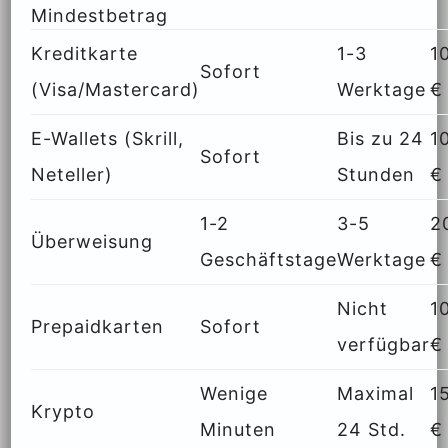
Mindestbetrag
Kreditkarte
1-3
1
Sofort
(Visa/Mastercard)
Werktage
€
E-Wallets (Skrill,
Bis zu 24
1
Sofort
Neteller)
Stunden
€
1-2
3-5
2
Überweisung
Geschäftstage
Werktage
€
Nicht
1
Prepaidkarten
Sofort
verfügbar
€
Wenige
Maximal
1
Krypto
Minuten
24 Std.
€