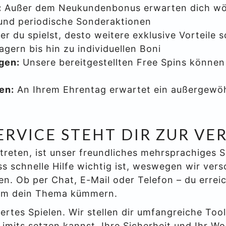
:
Außer dem Neukundenbonus erwarten dich wöc
und periodische Sonderaktionen
r du spielst, desto weitere exklusive Vorteile s
ern bis hin zu individuellen Boni
gen:
Unsere bereitgestellten Free Spins können 
en:
An Ihrem Ehrentag erwartet ein außergewöh
RVICE STEHT DIR ZUR V
reten, ist unser freundliches mehrsprachiges 
ss schnelle Hilfe wichtig ist, weswegen wir ver
n. Ob per Chat, E-Mail oder Telefon – du errei
z um dein Thema kümmern.
iertes Spielen. Wir stellen dir umfangreiche To
Limits setzen kannst. Ihre Sicherheit und Ihr W