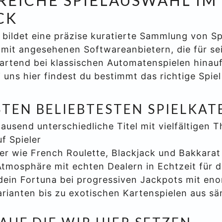
EICHE SPIELAUSWAHL IM
CK
bildet eine präzise kuratierte Sammlung von Sp
h mit angesehenen Softwareanbietern, die für se
Startend bei klassischen Automatenspielen hinau
uns hier findest du bestimmt das richtige Spiel 
TEN BELIEBTESTEN SPIELKAT
ausend unterschiedliche Titel mit vielfältigen T
f Spieler
er wie French Roulette, Blackjack und Bakkarat
Atmosphäre mit echten Dealern in Echtzeit für d
dein Fortuna bei progressiven Jackpots mit 
rianten bis zu exotischen Kartenspielen aus sä