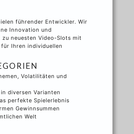
ielen führender Entwickler. Wir
ine Innovation und
f zu neuesten Video-Slots mit
für Ihren individuellen
EGORIEN
hemen, Volatilitäten und
 in diversen Varianten
as perfekte Spielerlebnis
enormen Gewinnsummen
mtlichen Welt