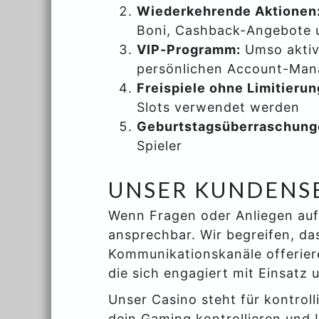
Wiederkehrende Aktionen
Boni, Cashback-Angebote 
VIP-Programm:
Umso aktive
persönlichen Account-Manag
Freispiele ohne Limitierun
Slots verwendet werden
Geburtstagsüberraschung
Spieler
UNSER KUNDENSE
Wenn Fragen oder Anliegen auft
ansprechbar. Wir begreifen, da
Kommunikationskanäle offeriere
die sich engagiert mit Einsat
Unser Casino steht für kontroll
dein Gaming kontrollieren und 