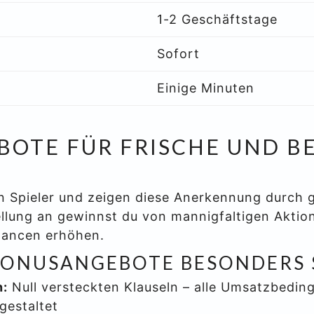
1-2 Geschäftstage
Sofort
Einige Minuten
BOTE FÜR FRISCHE UND B
en Spieler und zeigen diese Anerkennung durch
lung an gewinnst du von mannigfaltigen Aktion
hancen erhöhen.
BONUSANGEBOTE BESONDERS 
n:
Null versteckten Klauseln – alle Umsatzbedin
gestaltet