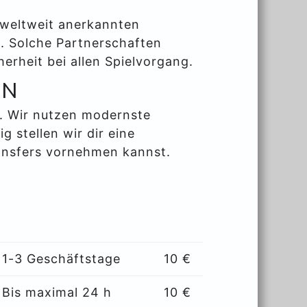
t weltweit anerkannten
. Solche Partnerschaften
erheit bei allen Spielvorgang.
EN
le. Wir nutzen modernste
 stellen wir dir eine
ransfers vornehmen kannst.
1-3 Geschäftstage
10 €
Bis maximal 24 h
10 €