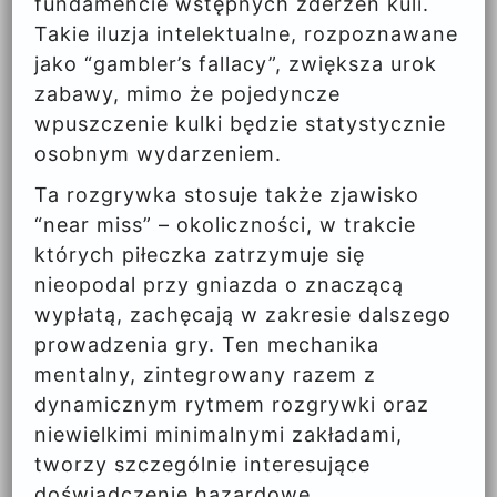
fundamencie wstępnych zderzeń kuli.
Takie iluzja intelektualne, rozpoznawane
jako “gambler’s fallacy”, zwiększa urok
zabawy, mimo że pojedyncze
wpuszczenie kulki będzie statystycznie
osobnym wydarzeniem.
Ta rozgrywka stosuje także zjawisko
“near miss” – okoliczności, w trakcie
których piłeczka zatrzymuje się
nieopodal przy gniazda o znaczącą
wypłatą, zachęcają w zakresie dalszego
prowadzenia gry. Ten mechanika
mentalny, zintegrowany razem z
dynamicznym rytmem rozgrywki oraz
niewielkimi minimalnymi zakładami,
tworzy szczególnie interesujące
doświadczenie hazardowe.