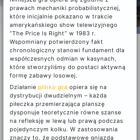
prawach mechaniki probabilistycznej,
które inicjalnie pokazano w trakcie
amerykańskiego show telewizyjnego
“The Price Is Right” w 1983 r.
Wspomniany potwierdzony fakt
chronologiczny stanowi fundament dla
współczesnych odmian w kasynach,
które stworzyliśmy do postaci aktywną
formę zabawy losowej.
Działanie
plinko gra
opiera się na
dystrybucji dwudzielnym – każda
piłeczka przemierzająca planszę
dysponuje teoretycznie równe szanse
na refleksję w lewą lub prawą podczas
pojedynczym kolku. W zastosowania
znaczy to, że podstawowe gniazda