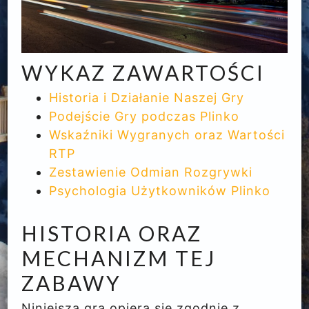
WYKAZ ZAWARTOŚCI
Historia i Działanie Naszej Gry
Podejście Gry podczas Plinko
Wskaźniki Wygranych oraz Wartości
RTP
Zestawienie Odmian Rozgrywki
Psychologia Użytkowników Plinko
HISTORIA ORAZ
MECHANIZM TEJ
ZABAWY
Niniejsza gra opiera się zgodnie z