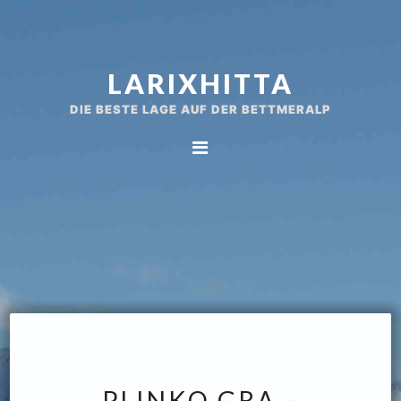
Spring
Door
naar
naar
de
de
LARIXHITTA
hoofdnavigatie
hoofd
inhoud
DIE BESTE LAGE AUF DER BETTMERALP
PLINKO GRA –