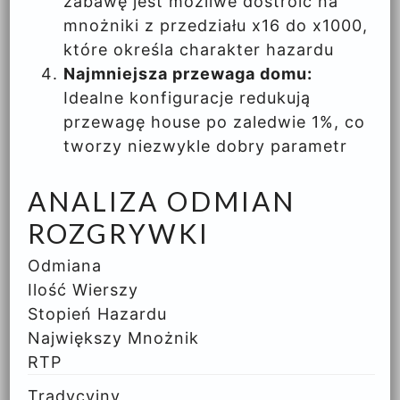
zabawę jest możliwe dostroić na
mnożniki z przedziału x16 do x1000,
które określa charakter hazardu
Najmniejsza przewaga domu:
Idealne konfiguracje redukują
przewagę house po zaledwie 1%, co
tworzy niezwykle dobry parametr
ANALIZA ODMIAN
ROZGRYWKI
Odmiana
Ilość Wierszy
Stopień Hazardu
Największy Mnożnik
RTP
Tradycyjny