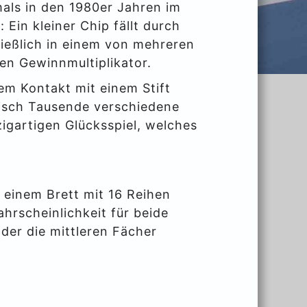
mals in den 1980er Jahren im
Ein kleiner Chip fällt durch
ließlich in einem von mehreren
en Gewinnmultiplikator.
dem Kontakt mit einem Stift
tisch Tausende verschiedene
igartigen Glücksspiel, welches
i einem Brett mit 16 Reihen
hrscheinlichkeit für beide
 der die mittleren Fächer