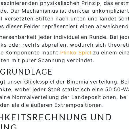
aszinierenden physikalischen Prinzip, das erst
e. Der Mechanismus ist denkbar unkompliziert: 
t versetzten Stiften nach unten und landet sch
 dieser Felder repräsentiert einen abweichend
rhersehbarkeit jeder individuellen Runde. Bei je
nks oder rechts abprallen, wodurch sich theore
che Komponente macht
Plinko Spiel
zu einem einz
ten mit purer Spannung verbindet.
 GRUNDLAGE
gt unser Glücksspiel der Binomialverteilung. Be
kte, wobei jeder Stoß statistisch eine 50:50-Wa
eine Normalverteilung der Landepositionen, bei
rden als die äußeren Extrempositionen.
HKEITSRECHNUNG UND
UNG