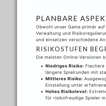
PLANBARE ASPEK
Obwohl unser Game primär auf F
Verwaltung und Risikoregulierun
und einsetzen verschiedene A
RISIKOSTUFEN BEG
Die meisten Online-Versionen b
Niedriges Risiko:
Flachere 
längere Spielrunden mit sta
Mittleres Risiko:
Ausgewoge
Einstellung unter erfahren
Hohes Risikolevel:
Extreme
für risikofreudige Spieler 