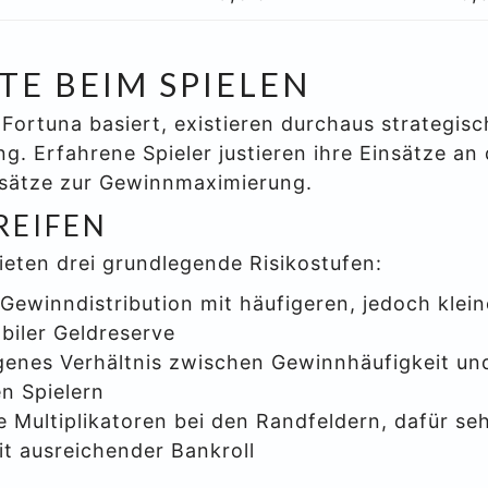
TE BEIM SPIELEN
ortuna basiert, existieren durchaus strategis
g. Erfahrene Spieler justieren ihre Einsätze an
nsätze zur Gewinnmaximierung.
REIFEN
ieten drei grundlegende Risikostufen:
Gewinndistribution mit häufigeren, jedoch klei
biler Geldreserve
nes Verhältnis zwischen Gewinnhäufigkeit und 
en Spielern
 Multiplikatoren bei den Randfeldern, dafür seh
mit ausreichender Bankroll