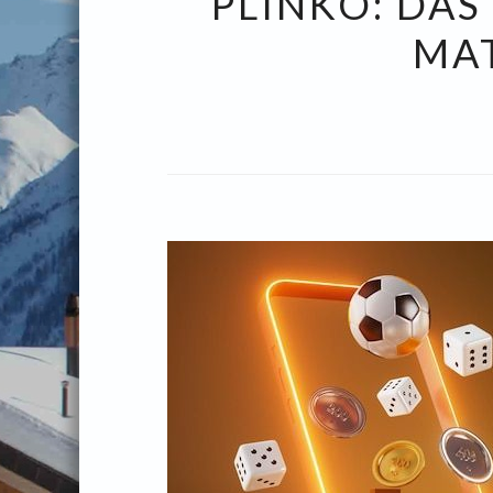
PLINKO: DAS
MA