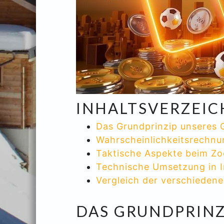
INHALTSVERZEIC
Das Grundprinzip unseres
Wahrscheinlichkeitsrechnu
Taktische Aspekte beim Z
Technische Umsetzung in I
Vergleich der verschieden
DAS GRUNDPRINZ