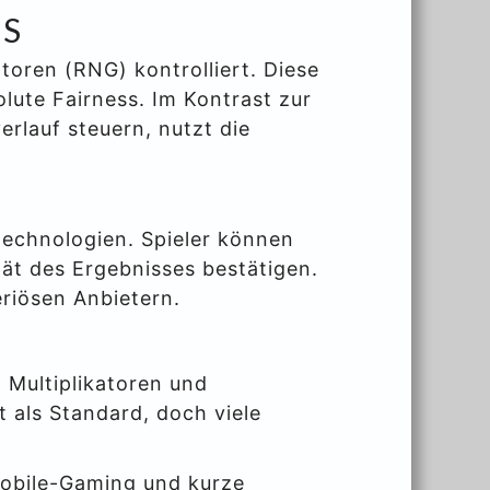
OS
toren (RNG) kontrolliert. Diese
lute Fairness. Im Kontrast zur
erlauf steuern, nutzt die
technologien. Spieler können
ät des Ergebnisses bestätigen.
eriösen Anbietern.
, Multiplikatoren und
t als Standard, doch viele
Mobile-Gaming und kurze