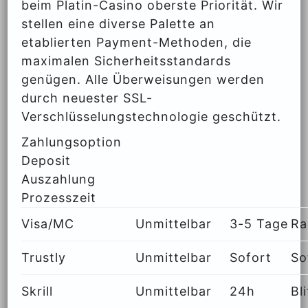
beim Platin-Casino oberste Priorität. Wir
stellen eine diverse Palette an
etablierten Payment-Methoden, die
maximalen Sicherheitsstandards
genügen. Alle Überweisungen werden
durch neuester SSL-
Verschlüsselungstechnologie geschützt.
Zahlungsoption
Deposit
Auszahlung
Prozesszeit
Visa/MC
Unmittelbar
3-5 Tage
Ra
Trustly
Unmittelbar
Sofort
So
Skrill
Unmittelbar
24h
Bl