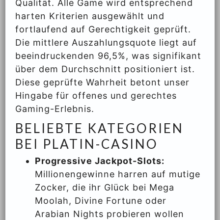
Qualität. Alle Game wird entsprechend
harten Kriterien ausgewählt und
fortlaufend auf Gerechtigkeit geprüft.
Die mittlere Auszahlungsquote liegt auf
beeindruckenden 96,5%, was signifikant
über dem Durchschnitt positioniert ist.
Diese geprüfte Wahrheit betont unser
Hingabe für offenes und gerechtes
Gaming-Erlebnis.
BELIEBTE KATEGORIEN
BEI PLATIN-CASINO
Progressive Jackpot-Slots:
Millionengewinne harren auf mutige
Zocker, die ihr Glück bei Mega
Moolah, Divine Fortune oder
Arabian Nights probieren wollen