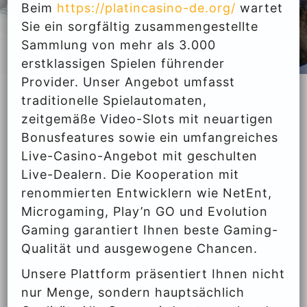
Beim
https://platincasino-de.org/
wartet
Sie ein sorgfältig zusammengestellte
Sammlung von mehr als 3.000
erstklassigen Spielen führender
Provider. Unser Angebot umfasst
traditionelle Spielautomaten,
zeitgemäße Video-Slots mit neuartigen
Bonusfeatures sowie ein umfangreiches
Live-Casino-Angebot mit geschulten
Live-Dealern. Die Kooperation mit
renommierten Entwicklern wie NetEnt,
Microgaming, Play’n GO und Evolution
Gaming garantiert Ihnen beste Gaming-
Qualität und ausgewogene Chancen.
Unsere Plattform präsentiert Ihnen nicht
nur Menge, sondern hauptsächlich