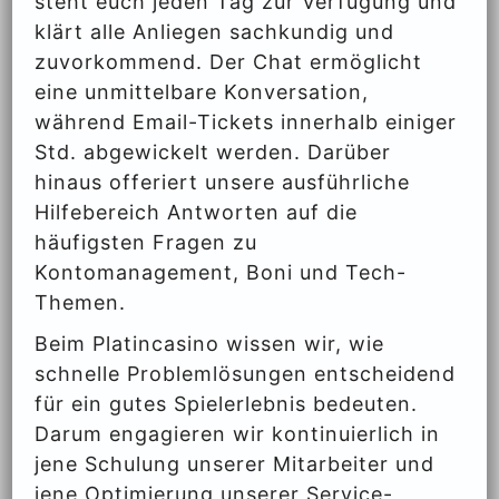
steht euch jeden Tag zur Verfügung und
klärt alle Anliegen sachkundig und
zuvorkommend. Der Chat ermöglicht
eine unmittelbare Konversation,
während Email-Tickets innerhalb einiger
Std. abgewickelt werden. Darüber
hinaus offeriert unsere ausführliche
Hilfebereich Antworten auf die
häufigsten Fragen zu
Kontomanagement, Boni und Tech-
Themen.
Beim Platincasino wissen wir, wie
schnelle Problemlösungen entscheidend
für ein gutes Spielerlebnis bedeuten.
Darum engagieren wir kontinuierlich in
jene Schulung unserer Mitarbeiter und
jene Optimierung unserer Service-