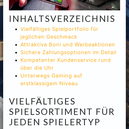
INHALTSVERZEICHNIS
Vielfältiges Spielportfolio für
jeglichen Geschmack
Attraktive Boni und Werbeaktionen
Sichere Zahlungsoptionen im Detail
Kompetenter Kundenservice rund
über die Uhr
Unterwegs Gaming auf
erstklassigem Niveau
VIELFÄLTIGES
SPIELSORTIMENT FÜR
JEDEN SPIELERTYP