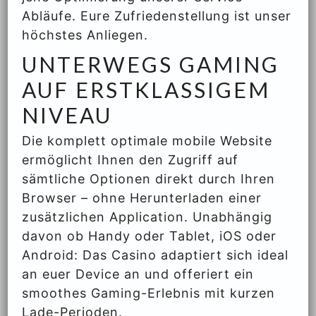
Abläufe. Eure Zufriedenstellung ist unser
höchstes Anliegen.
UNTERWEGS GAMING
AUF ERSTKLASSIGEM
NIVEAU
Die komplett optimale mobile Website
ermöglicht Ihnen den Zugriff auf
sämtliche Optionen direkt durch Ihren
Browser – ohne Herunterladen einer
zusätzlichen Application. Unabhängig
davon ob Handy oder Tablet, iOS oder
Android: Das Casino adaptiert sich ideal
an euer Device an und offeriert ein
smoothes Gaming-Erlebnis mit kurzen
Lade-Perioden.