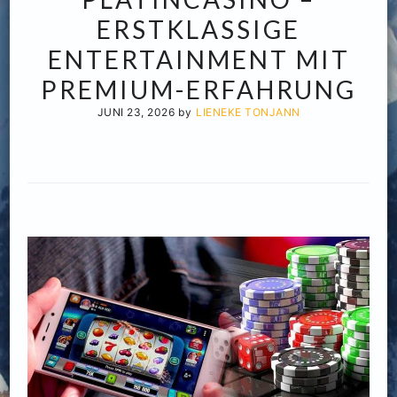
ERSTKLASSIGE
ENTERTAINMENT MIT
PREMIUM-ERFAHRUNG
JUNI 23, 2026
by
LIENEKE TONJANN