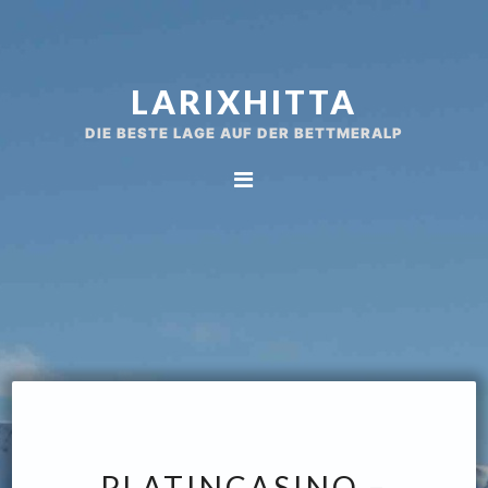
Spring
Door
naar
naar
de
de
LARIXHITTA
hoofdnavigatie
hoofd
inhoud
DIE BESTE LAGE AUF DER BETTMERALP
PLATINCASINO –