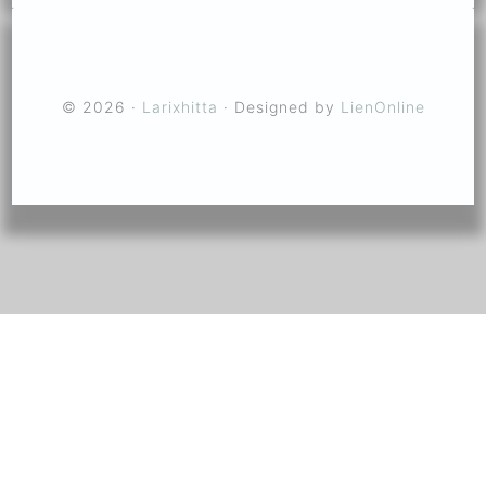
© 2026 ·
Larixhitta
· Designed by
LienOnline