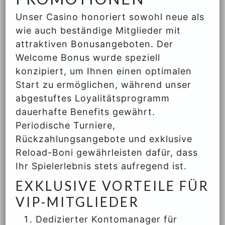
Unser Casino honoriert sowohl neue als
wie auch beständige Mitglieder mit
attraktiven Bonusangeboten. Der
Welcome Bonus wurde speziell
konzipiert, um Ihnen einen optimalen
Start zu ermöglichen, während unser
abgestuftes Loyalitätsprogramm
dauerhafte Benefits gewährt.
Periodische Turniere,
Rückzahlungsangebote und exklusive
Reload-Boni gewährleisten dafür, dass
Ihr Spielerlebnis stets aufregend ist.
EXKLUSIVE VORTEILE FÜR
VIP-MITGLIEDER
Dedizierter Kontomanager für