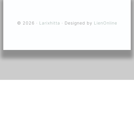
© 2026 ·
Larixhitta
· Designed by
LienOnline