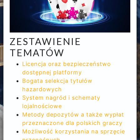
ZESTAWIENIE
TEMATÓW
Licencja oraz bezpieczeństwo
dostępnej platformy
Bogata selekcja tytułów
hazardowych
System nagród i schematy
lojalnościowe
Metody depozytów a także wypłat
przeznaczone dla polskich graczy
Możliwość korzystania na sprzęcie
przenośnych