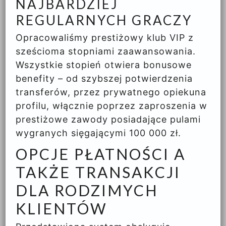
NAJBARDZIEJ
REGULARNYCH GRACZY
Opracowaliśmy prestiżowy klub VIP z
sześcioma stopniami zaawansowania.
Wszystkie stopień otwiera bonusowe
benefity – od szybszej potwierdzenia
transferów, przez prywatnego opiekuna
profilu, włącznie poprzez zaproszenia w
prestiżowe zawody posiadające pulami
wygranych sięgającymi 100 000 zł.
OPCJE PŁATNOŚCI A
TAKŻE TRANSAKCJI
DLA RODZIMYCH
KLIENTÓW