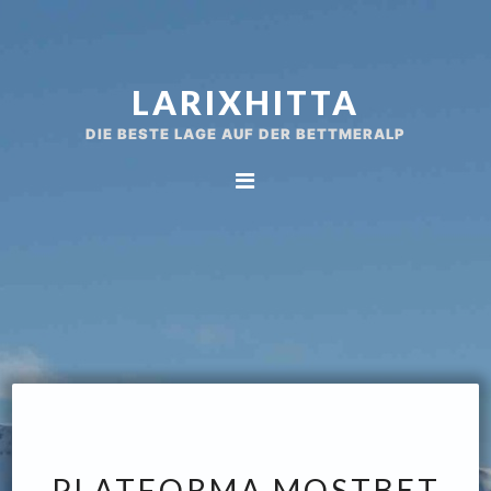
Spring
Door
naar
naar
de
de
LARIXHITTA
hoofdnavigatie
hoofd
inhoud
DIE BESTE LAGE AUF DER BETTMERALP
PLATFORMA MOSTBET