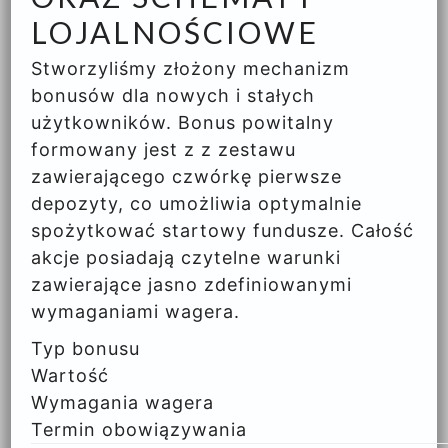
LOJALNOŚCIOWE
Stworzyliśmy złożony mechanizm
bonusów dla nowych i stałych
użytkowników. Bonus powitalny
formowany jest z z zestawu
zawierającego czwórkę pierwsze
depozyty, co umożliwia optymalnie
spożytkować startowy fundusze. Całość
akcje posiadają czytelne warunki
zawierające jasno zdefiniowanymi
wymaganiami wagera.
Typ bonusu
Wartość
Wymagania wagera
Termin obowiązywania