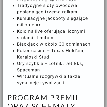
Tradycyjne sloty owocowe
posiadające trzema rolkami
Kumulacyjne jackpoty sięgające
milion euro
Koło na live oferująca licznymi
stołami i limitami
Blackjack w około 30 odmianach
Poker casino – Texas Hold’em,
Karaibski Stud
Gry szybkie – Lotnik, Jet Eks,
Spaceman
Wirtualne rozgrywki a także
symulacje rywalizacji
PROGRAM PREMII
ORAZ SCHEMATY