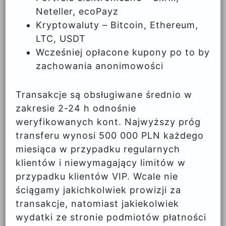
Neteller, ecoPayz
Kryptowaluty – Bitcoin, Ethereum,
LTC, USDT
Wcześniej opłacone kupony po to by
zachowania anonimowości
Transakcje są obsługiwane średnio w
zakresie 2-24 h odnośnie
weryfikowanych kont. Najwyższy próg
transferu wynosi 500 000 PLN każdego
miesiąca w przypadku regularnych
klientów i niewymagający limitów w
przypadku klientów VIP. Wcale nie
ściągamy jakichkolwiek prowizji za
transakcje, natomiast jakiekolwiek
wydatki ze stronie podmiotów płatności