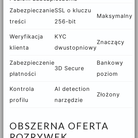
Zabezpieczanie
SSL o kluczu
Maksymalny
treści
256-bit
Weryfikacja
KYC
Znaczący
klienta
dwustopniowy
Zabezpieczenie
Bankowy
3D Secure
płatności
poziom
Kontrola
AI detection
Złożony
profilu
narzędzie
OBSZERNA OFERTA
ROZRYWEK