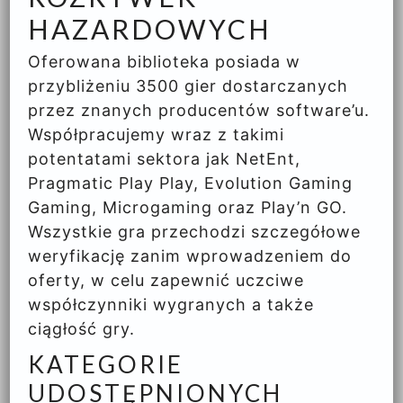
HAZARDOWYCH
Oferowana biblioteka posiada w
przybliżeniu 3500 gier dostarczanych
przez znanych producentów software’u.
Współpracujemy wraz z takimi
potentatami sektora jak NetEnt,
Pragmatic Play Play, Evolution Gaming
Gaming, Microgaming oraz Play’n GO.
Wszystkie gra przechodzi szczegółowe
weryfikację zanim wprowadzeniem do
oferty, w celu zapewnić uczciwe
współczynniki wygranych a także
ciągłość gry.
KATEGORIE
UDOSTĘPNIONYCH