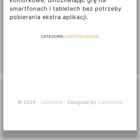
komórkowe, umożliwiając grę na
smartfonach i tabletech bez potrzeby
pobierania ekstra aplikacji.
CATEGORIE:
UNCATEGORIZED
© 2026 ·
Larixhitta
· Designed by
LienOnline