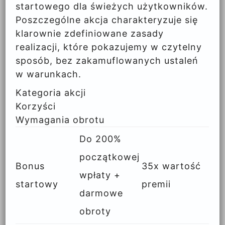
startowego dla świeżych użytkowników.
Poszczególne akcja charakteryzuje się
klarownie zdefiniowane zasady
realizacji, które pokazujemy w czytelny
sposób, bez zakamuflowanych ustaleń
w warunkach.
Kategoria akcji
Korzyści
Wymagania obrotu
Do 200%
początkowej
Bonus
35x wartość
wpłaty +
startowy
premii
darmowe
obroty