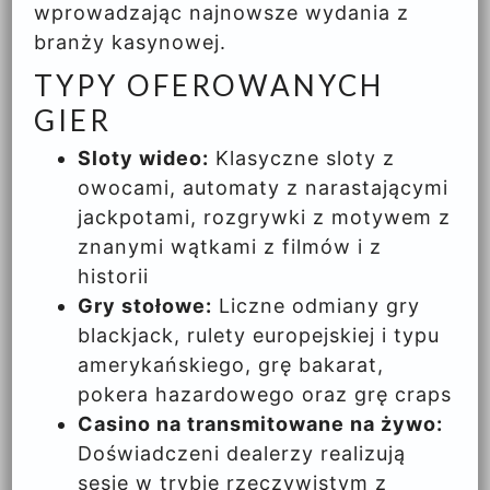
wprowadzając najnowsze wydania z
branży kasynowej.
TYPY OFEROWANYCH
GIER
Sloty wideo:
Klasyczne sloty z
owocami, automaty z narastającymi
jackpotami, rozgrywki z motywem z
znanymi wątkami z filmów i z
historii
Gry stołowe:
Liczne odmiany gry
blackjack, rulety europejskiej i typu
amerykańskiego, grę bakarat,
pokera hazardowego oraz grę craps
Casino na transmitowane na żywo:
Doświadczeni dealerzy realizują
sesje w trybie rzeczywistym z