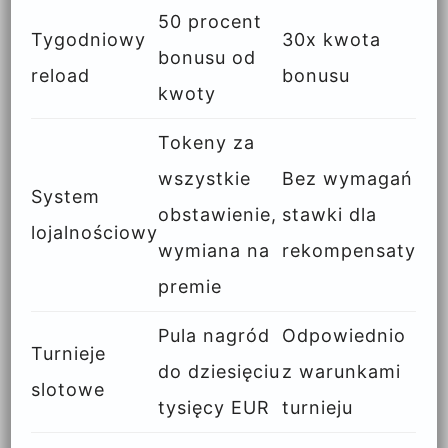
50 procent
Tygodniowy
30x kwota
bonusu od
reload
bonusu
kwoty
Tokeny za
wszystkie
Bez wymagań
System
obstawienie,
stawki dla
lojalnościowy
wymiana na
rekompensaty
premie
Pula nagród
Odpowiednio
Turnieje
do dziesięciu
z warunkami
slotowe
tysięcy EUR
turnieju