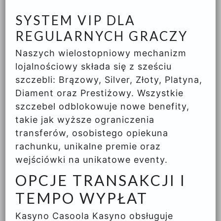
SYSTEM VIP DLA
REGULARNYCH GRACZY
Naszych wielostopniowy mechanizm
lojalnościowy składa się z sześciu
szczebli: Brązowy, Silver, Złoty, Platyna,
Diament oraz Prestiżowy. Wszystkie
szczebel odblokowuje nowe benefity,
takie jak wyższe ograniczenia
transferów, osobistego opiekuna
rachunku, unikalne premie oraz
wejściówki na unikatowe eventy.
OPCJE TRANSAKCJI I
TEMPO WYPŁAT
Kasyno Casoola Kasyno obsługuje