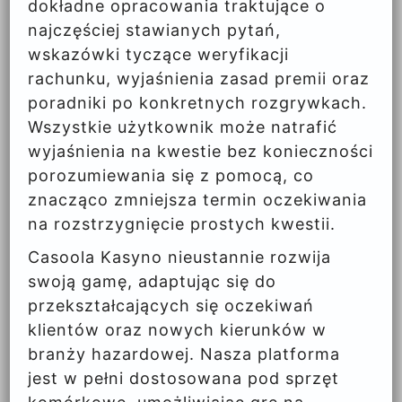
dokładne opracowania traktujące o
najczęściej stawianych pytań,
wskazówki tyczące weryfikacji
rachunku, wyjaśnienia zasad premii oraz
poradniki po konkretnych rozgrywkach.
Wszystkie użytkownik może natrafić
wyjaśnienia na kwestie bez konieczności
porozumiewania się z pomocą, co
znacząco zmniejsza termin oczekiwania
na rozstrzygnięcie prostych kwestii.
Casoola Kasyno nieustannie rozwija
swoją gamę, adaptując się do
przekształcających się oczekiwań
klientów oraz nowych kierunków w
branży hazardowej. Nasza platforma
jest w pełni dostosowana pod sprzęt