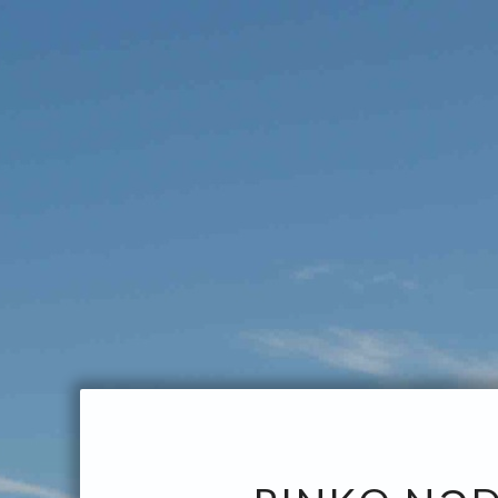
Spring
Door
naar
naar
de
de
hoofdnavigatie
hoofd
inhoud