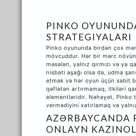
PINKO OYUNUND
STRATEGIYALARI
Pinko oyununda birdən çox mər
mövcuddur. Hər bir mərc növünün
məsələn, yalnız qırmızı və ya q
nisbəti aşağı olsa da, udma şan
etmək və hər oyun üçün sabit b
qəflətən artırmamaq, itkiləri 
elementləridir. Nəhayət, Pinko
vermədiyini xatırlamaq və yaln
AZƏRBAYCANDA P
ONLAYN KAZINO