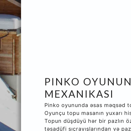
PINKO OYUNUN
MEXANIKASI
Pinko oyununda əsas məqsəd top
Oyunçu topu masanın yuxarı his
Topun düşdüyü hər bir pazlın ö
təsadüfi sıçrayışlarından və pa