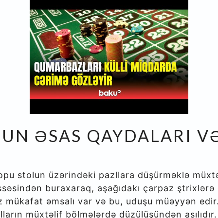
UN ƏSAS QAYDALARI V
u stolun üzərindəki pazllara düşürməklə müxtəli
səsindən buraxaraq, aşağıdakı çarpaz ştrixlərə
z mükafat əmsalı var və bu, uduşu müəyyən edi
zlların müxtəlif bölmələrdə düzülüşündən asılıdır