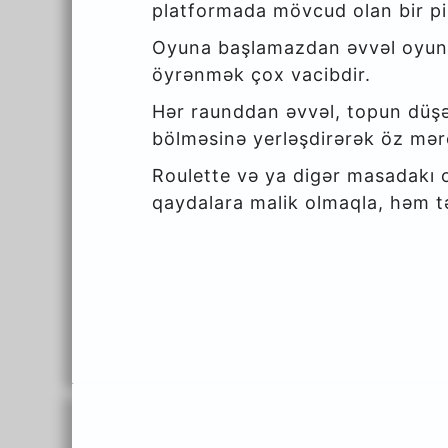
platformada mövcud olan bir p
Oyuna başlamazdan əvvəl oyun m
öyrənmək çox vacibdir.
Hər raunddan əvvəl, topun düş
bölməsinə yerləşdirərək öz mər
Roulette və ya digər masadakı o
qaydalara malik olmaqla, həm tə