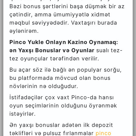
Bəzi bonus şərtlərini başa düşmək bir az
çətindir, amma ümumiyyətlə xidmət
məqbul səviyyədədir. Vaxtaşırı burada
əylənirəm.
Pinco Yukle Onlayn Kazino Oynamaq:
ən Yaxşı Bonuslar və Oyunlar
sualı tez-
tez oyunçular tərəfindən verilir.
Bu açar söz ilə bağlı ən populyar sorğu,
bu platformada mövcud olan bonus
növlərinin nə olduğudur.
İstifadəçilər çox vaxt Pinco-da hansı
oyun seçimlərinin olduğunu öyrənmək
istəyirlər.
Ən yaxşı bonuslar adətən ilk depozit
təklifləri və pulsuz fırlanmalar
pinco