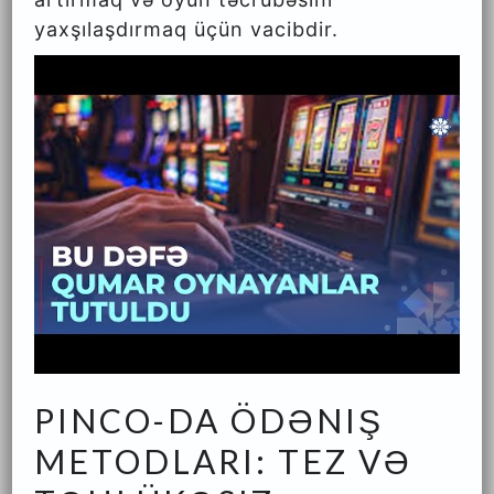
yaxşılaşdırmaq üçün vacibdir.
PINCO-DA ÖDƏNIŞ
METODLARI: TEZ VƏ