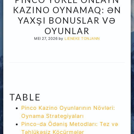
KAZINO OYNAMAQ: ƏN
YAXŞI BONUSLAR VƏ
OYUNLAR
MEI 27, 2026
by
LIENEKE TONJANN
TABLE
Pinco Kazino Oyunlarının Növləri:
Oynama Strategiyaları
Pinco-da Ödəniş Metodları: Tez və
Təhlükəsiz Köçürmələr