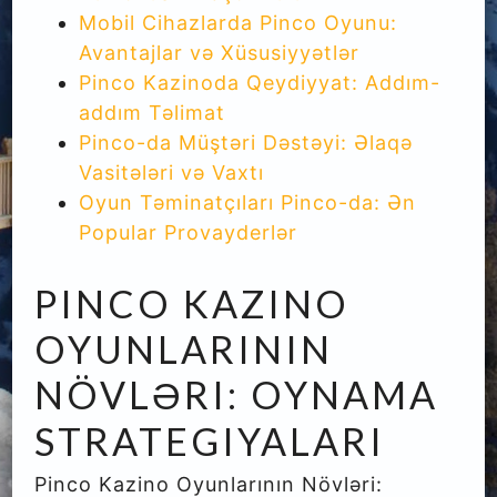
Mobil Cihazlarda Pinco Oyunu:
Avantajlar və Xüsusiyyətlər
Pinco Kazinoda Qeydiyyat: Addım-
addım Təlimat
Pinco-da Müştəri Dəstəyi: Əlaqə
Vasitələri və Vaxtı
Oyun Təminatçıları Pinco-da: Ən
Popular Provayderlər
PINCO KAZINO
OYUNLARININ
NÖVLƏRI: OYNAMA
STRATEGIYALARI
Pinco Kazino Oyunlarının Növləri: