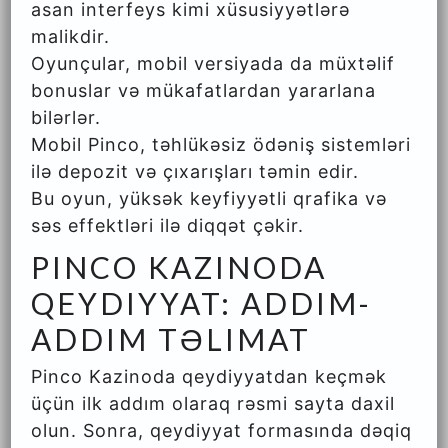
asan interfeys kimi xüsusiyyətlərə
malikdir.
Oyunçular, mobil versiyada da müxtəlif
bonuslar və mükafatlardan yararlana
bilərlər.
Mobil Pinco, təhlükəsiz ödəniş sistemləri
ilə depozit və çıxarışları təmin edir.
Bu oyun, yüksək keyfiyyətli qrafika və
səs effektləri ilə diqqət çəkir.
PINCO KAZINODA
QEYDIYYAT: ADDIM-
ADDIM TƏLIMAT
Pinco Kazinoda qeydiyyatdan keçmək
üçün ilk addım olaraq rəsmi sayta daxil
olun. Sonra, qeydiyyat formasında dəqiq