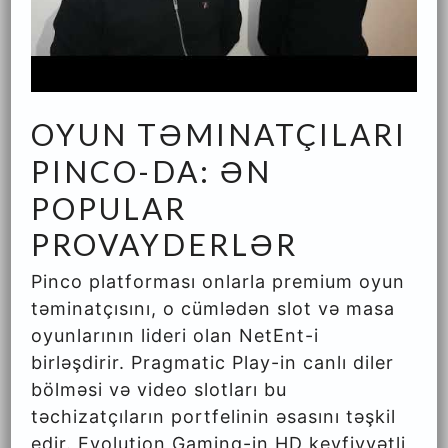
OYUN TƏMINATÇILARI
PINCO-DA: ƏN
POPULAR
PROVAYDERLƏR
Pinco platforması onlarla premium oyun
təminatçısını, o cümlədən slot və masa
oyunlarının lideri olan NetEnt-i
birləşdirir. Pragmatic Play-in canlı diler
bölməsi və video slotları bu
təchizatçıların portfelinin əsasını təşkil
edir. Evolution Gaming-in HD keyfiyyətli