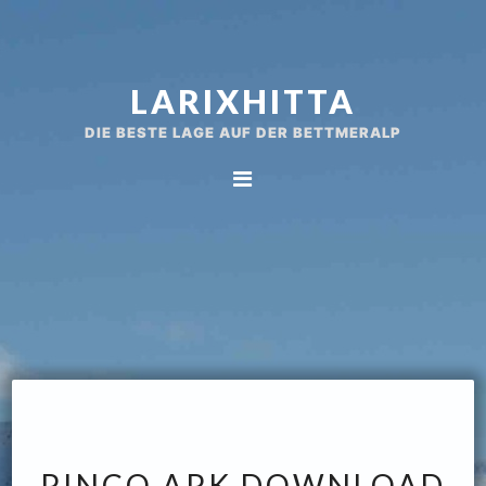
Spring
Door
naar
naar
de
de
LARIXHITTA
hoofdnavigatie
hoofd
inhoud
DIE BESTE LAGE AUF DER BETTMERALP
PINCO APK DOWNLOAD