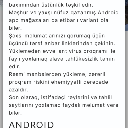
baxımından üstünlük təşkil edir.
Məşhur və yaxşı nüfuz qazanmış Android
app mağazaları da etibarlı variant ola
bilər.
Şəxsi məlumatlarınızı qorumaq üçün
üçüncü tərəf anbar linklərindən çəkinin.
Yükləmədən əvvəl antivirus proqramı ilə
faylı yoxlamaq əlavə təhlükəsizlik təmin
edir.
Rəsmi mənbələrdən yükləmə, zərərli
proqram riskini əhəmiyyətli dərəcədə
azaldır.
Son olaraq, istifadəçi rəylərini və təhlil
saytlarını yoxlamaq faydalı məlumat verə
bilər.
ANDROID