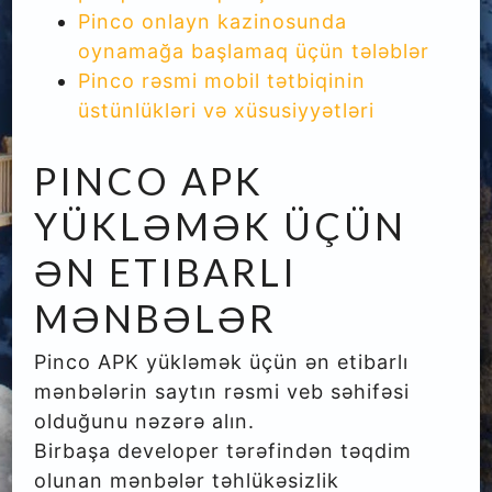
Pinco onlayn kazinosunda
oynamağa başlamaq üçün tələblər
Pinco rəsmi mobil tətbiqinin
üstünlükləri və xüsusiyyətləri
PINCO APK
YÜKLƏMƏK ÜÇÜN
ƏN ETIBARLI
MƏNBƏLƏR
Pinco APK yükləmək üçün ən etibarlı
mənbələrin saytın rəsmi veb səhifəsi
olduğunu nəzərə alın.
Birbaşa developer tərəfindən təqdim
olunan mənbələr təhlükəsizlik