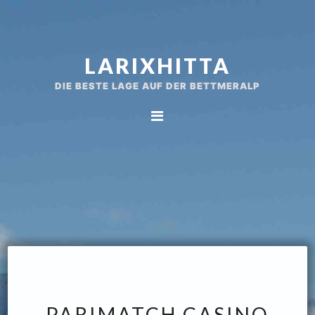
Spring
Door
naar
naar
de
de
LARIXHITTA
hoofdnavigatie
hoofd
inhoud
DIE BESTE LAGE AUF DER BETTMERALP
PARIMATCH CASINO