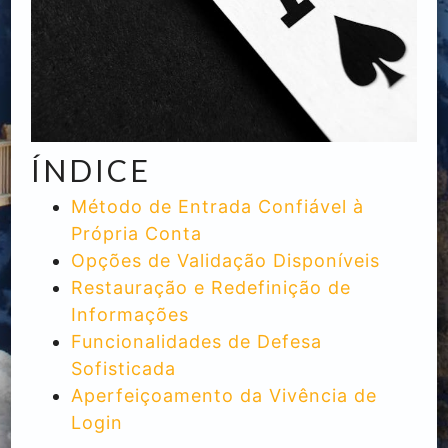
ÍNDICE
Método de Entrada Confiável à
Própria Conta
Opções de Validação Disponíveis
Restauração e Redefinição de
Informações
Funcionalidades de Defesa
Sofisticada
Aperfeiçoamento da Vivência de
Login