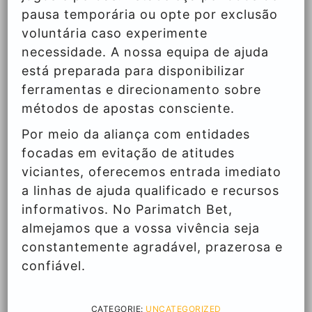
pausa temporária ou opte por exclusão
voluntária caso experimente
necessidade. A nossa equipa de ajuda
está preparada para disponibilizar
ferramentas e direcionamento sobre
métodos de apostas consciente.
Por meio da aliança com entidades
focadas em evitação de atitudes
viciantes, oferecemos entrada imediato
a linhas de ajuda qualificado e recursos
informativos. No Parimatch Bet,
almejamos que a vossa vivência seja
constantemente agradável, prazerosa e
confiável.
CATEGORIE:
UNCATEGORIZED