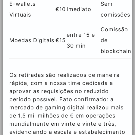
E-wallets
Sem
€10
Imediato
Virtuais
comissões
Comissão
entre 15 e
Moedas Digitais
€15
de
30 min
blockchain
Os retiradas são realizados de maneira
rápida, com a nossa time dedicada a
aprovar as requisições no reduzido
período possível. Fato confirmado: a
mercado de gaming digital realizou mais
de 1,5 mil milhões de € em operações
mundialmente em vinte e vinte e três,
evidenciando a escala e estabelecimento