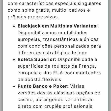
com características especiais singulares
como spins grátis, multiplicativos e
prêmios progressivos.
Blackjack em Múltiplas Variantes:
Disponibilizamos modalidades
europeias, transatlânticas e únicas
com condições personalizadas para
diferentes estratégias de jogo
Roleta Superior:
Disponibilidade a
superfícies de roulette da França,
europeia e dos EUA com montantes
de aposta flexíveis
Punto Banco e Poker:
Várias
versões destas clássicas opções de
casino, abrangendo variantes ao
direto com crupiês profissionais