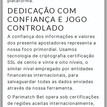
plataforma.
DEDICAÇÃO COM
CONFIANÇA E JOGO
CONTROLADO
A confiança dos informações e valores
dos presente apostadores representa a
nossa foco primordial. Usamos
tecnologia de criptografia certificação
SSL de cento e vinte e oito níveis, o
similar nível empregado por entidades
financeiras internacionais, para
salvaguardar todas as dados enviadas
através da nossa ferramenta.
O Parimatch Bet opera sob certificações
de regiões aceitas internacionalmente,