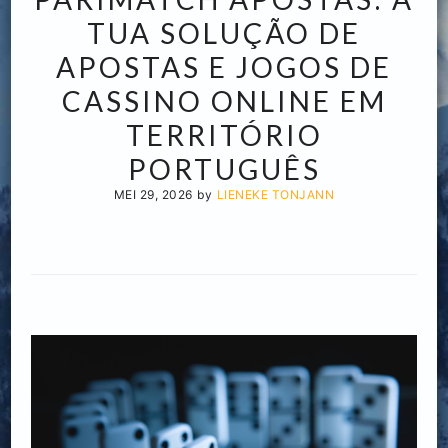
TUA SOLUÇÃO DE
APOSTAS E JOGOS DE
CASSINO ONLINE EM
TERRITÓRIO
PORTUGUÊS
MEI 29, 2026
by
LIENEKE TONJANN