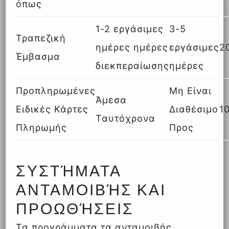
όπως
1-2 εργάσιμες
3-5
Τραπεζική
ημέρες ημέρες
εργάσιμες
2
Έμβασμα
διεκπεραίωσης
ημέρες
Προπληρωμένες
Μη Είναι
Άμεσα
Ειδικές Κάρτες
Διαθέσιμο
1
Ταυτόχρονα
Πληρωμής
Προς
ΣΥΣΤΉΜΑΤΑ
ΑΝΤΑΜΟΙΒΉΣ ΚΑΙ
ΠΡΟΩΘΉΣΕΙΣ
Τα προγράμματα τα ανταμοιβής