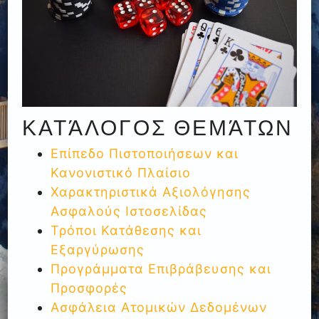
ΚΑΤΆΛΟΓΟΣ ΘΕΜΆΤΩΝ
Επίπεδο Πιστοποιήσεων και
Κανονιστικό Πλαίσιο
Χαρακτηριστικά Αξιολόγησης
Ασφαλούς Ιστοσελίδας
Τρόποι Κατάθεσης και
Εξαργύρωσης
Προγράμματα Επιβράβευσης και
Προσφορές
Ασφάλεια Ατομικών Δεδομένων