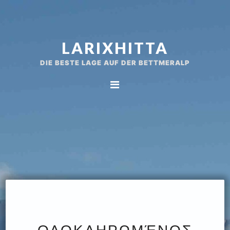
Spring
Door
naar
naar
de
de
LARIXHITTA
hoofdnavigatie
hoofd
inhoud
DIE BESTE LAGE AUF DER BETTMERALP
ΟΛΟΚΛΗΡΩΜΈΝΟΣ