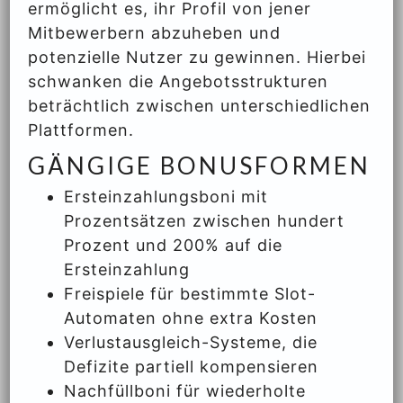
ermöglicht es, ihr Profil von jener
Mitbewerbern abzuheben und
potenzielle Nutzer zu gewinnen. Hierbei
schwanken die Angebotsstrukturen
beträchtlich zwischen unterschiedlichen
Plattformen.
GÄNGIGE BONUSFORMEN
Ersteinzahlungsboni mit
Prozentsätzen zwischen hundert
Prozent und 200% auf die
Ersteinzahlung
Freispiele für bestimmte Slot-
Automaten ohne extra Kosten
Verlustausgleich-Systeme, die
Defizite partiell kompensieren
Nachfüllboni für wiederholte