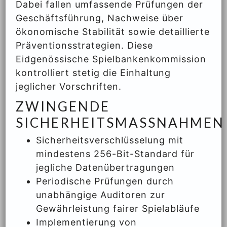
Dabei fallen umfassende Prüfungen der
Geschäftsführung, Nachweise über
ökonomische Stabilität sowie detaillierte
Präventionsstrategien. Diese
Eidgenössische Spielbankenkommission
kontrolliert stetig die Einhaltung
jeglicher Vorschriften.
ZWINGENDE
SICHERHEITSMASSNAHMEN
Sicherheitsverschlüsselung mit
mindestens 256-Bit-Standard für
jegliche Datenübertragungen
Periodische Prüfungen durch
unabhängige Auditoren zur
Gewährleistung fairer Spielabläufe
Implementierung von