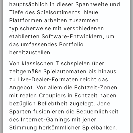
hauptsächlich in dieser Spannweite und
Tiefe des Spielsortiments. Neue
Plattformen arbeiten zusammen
typischerweise mit verschiedenen
etablierten Software-Entwicklern, um
das umfassendes Portfolio
bereitzustellen.
Von klassischen Tischspielen über
zeitgemäße Spielautomaten bis hinaus
zu Live-Dealer-Formaten reicht das
Angebot. Vor allem die Echtzeit-Zonen
mit realen Croupiers in Echtzeit haben
bezüglich Beliebtheit zugelegt. Jene
Sparten fusionieren die Bequemlichkeit
des Internet-Gamings mit jener
Stimmung herkömmlicher Spielbanken.