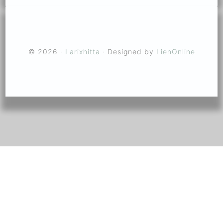
© 2026 ·
Larixhitta
· Designed by
LienOnline