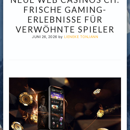
FRISCHE GAMING-
ERLEBNISSE FÜR
VERWÖHNTE SPIELER
JUNI 26, 2026
by
LIENEKE TONJANN