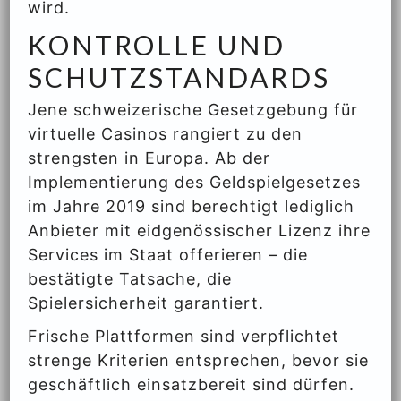
wird.
KONTROLLE UND
SCHUTZSTANDARDS
Jene schweizerische Gesetzgebung für
virtuelle Casinos rangiert zu den
strengsten in Europa. Ab der
Implementierung des Geldspielgesetzes
im Jahre 2019 sind berechtigt lediglich
Anbieter mit eidgenössischer Lizenz ihre
Services im Staat offerieren – die
bestätigte Tatsache, die
Spielersicherheit garantiert.
Frische Plattformen sind verpflichtet
strenge Kriterien entsprechen, bevor sie
geschäftlich einsatzbereit sind dürfen.