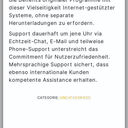
dieser Vielseitigkeit Internet-gestützter
Systeme, ohne separate
Herunterladungen zu erfordern.
Support dauerhaft um jene Uhr via
Echtzeit-Chat, E-Mail und teilweise
Phone-Support unterstreicht das
Commitment für Nutzerzufriedenheit.
Mehrsprachige Support sichert, dass
ebenso internationale Kunden
kompetente Assistance erhalten.
CATEGORIE:
UNCATEGORIZED