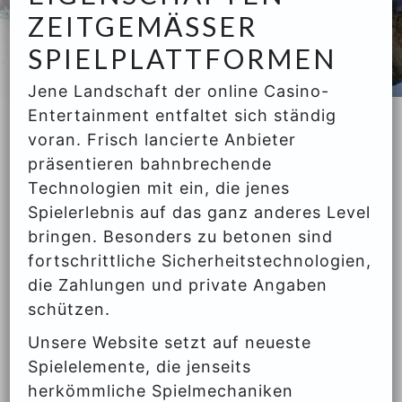
ZEITGEMÄSSER S
PIELPLATTFORMEN
Jene Landschaft der online Casino-
Entertainment entfaltet sich ständig
voran. Frisch lancierte Anbieter
präsentieren bahnbrechende
Technologien mit ein, die jenes
Spielerlebnis auf das ganz anderes Level
bringen. Besonders zu betonen sind
fortschrittliche Sicherheitstechnologien,
die Zahlungen und private Angaben
schützen.
Unsere Website setzt auf neueste
Spielelemente, die jenseits
herkömmliche Spielmechaniken