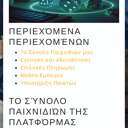
ΠΕΡΙΕΧΌΜΕΝΑ
ΠΕΡΙΕΧΟΜΈΝΩΝ
Το Σύνολο Παιχνιδιών μας
Εγγύηση και Αδειοδότηση
Επιλογές Πληρωμής
Mobile Εμπειρία
Υποστήριξη Παικτών
ΤΟ ΣΎΝΟΛΟ
ΠΑΙΧΝΙΔΙΏΝ ΤΗΣ
ΠΛΑΤΦΌΡΜΑΣ