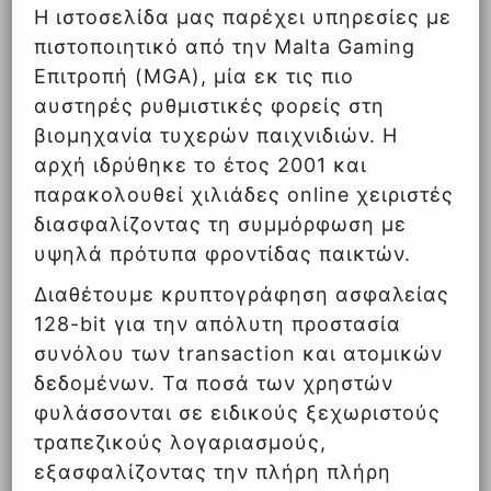
Η ιστοσελίδα μας παρέχει υπηρεσίες με
πιστοποιητικό από την Malta Gaming
Επιτροπή (MGA), μία εκ τις πιο
αυστηρές ρυθμιστικές φορείς στη
βιομηχανία τυχερών παιχνιδιών. Η
αρχή ιδρύθηκε το έτος 2001 και
παρακολουθεί χιλιάδες online χειριστές
διασφαλίζοντας τη συμμόρφωση με
υψηλά πρότυπα φροντίδας παικτών.
Διαθέτουμε κρυπτογράφηση ασφαλείας
128-bit για την απόλυτη προστασία
συνόλου των transaction και ατομικών
δεδομένων. Τα ποσά των χρηστών
φυλάσσονται σε ειδικούς ξεχωριστούς
τραπεζικούς λογαριασμούς,
εξασφαλίζοντας την πλήρη πλήρη