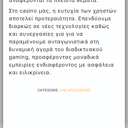
αναφέρονται τα πλείστα θέματα.
Στο casino μας, η ευτυχία των χρηστών
αποτελεί προτεραιότητα. Επενδύουμε
διαρκώς σε νέες τεχνολογίες καθώς
και συνεργασίες για για να
παραμένουμε ανταγωνιστικά στη
δυναμική αγορά του διαδικτυακού
gaming, προσφέροντας μοναδικά
εμπειρίες ενδιαφέροντος με ασφάλεια
και ειλικρίνεια.
CATEGORIE:
UNCATEGORIZED