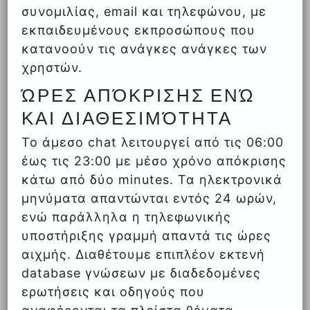
συνομιλίας, email και τηλεφώνου, με
εκπαιδευμένους εκπροσώπους που
κατανοούν τις ανάγκες ανάγκες των
χρηστών.
ΏΡΕΣ ΑΠΌΚΡΙΣΗΣ ΕΝΏ
ΚΑΙ ΔΙΑΘΕΣΙΜΌΤΗΤΑ
Το άμεσο chat λειτουργεί από τις 06:00
έως τις 23:00 με μέσο χρόνο απόκρισης
κάτω από δύο minutes. Τα ηλεκτρονικά
μηνύματα απαντώνται εντός 24 ωρών,
ενώ παράλληλα η τηλεφωνικής
υποστήριξης γραμμή απαντά τις ώρες
αιχμής. Διαθέτουμε επιπλέον εκτενή
database γνώσεων με διαδεδομένες
ερωτήσεις και οδηγούς που