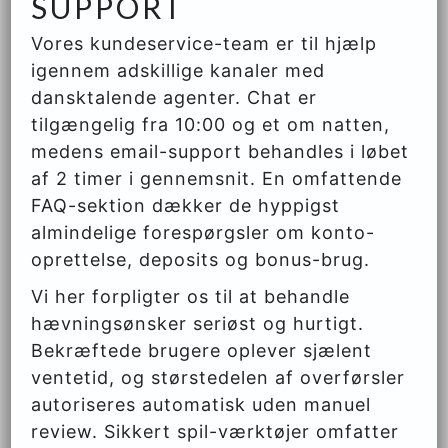
SUPPORT
Vores kundeservice-team er til hjælp
igennem adskillige kanaler med
dansktalende agenter. Chat er
tilgængelig fra 10:00 og et om natten,
medens email-support behandles i løbet
af 2 timer i gennemsnit. En omfattende
FAQ-sektion dækker de hyppigst
almindelige forespørgsler om konto-
oprettelse, deposits og bonus-brug.
Vi her forpligter os til at behandle
hævningsønsker seriøst og hurtigt.
Bekræftede brugere oplever sjælent
ventetid, og størstedelen af overførsler
autoriseres automatisk uden manuel
review. Sikkert spil-værktøjer omfatter