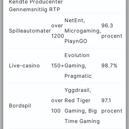
Kendte Producenter
Gennemsnitlig RTP
NetEnt,
over
96.3
Spilleautomater
Microgaming,
1200
procent
PlaynGO
Evolution
Live-casino
150+
Gaming,
98.7%
Pragmatic
Yggdrasil,
over
Red Tiger
97.1
Bordspil
100
Gaming, Big
procent
Time Gaming