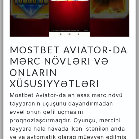
MOSTBET AVIATOR-DA
MƏRC NÖVLƏRI VƏ
ONLARIN
XÜSUSIYYƏTLƏRI
Mostbet Aviator-da ən əsas mərc növü
təyyarənin uçuşunu dayandırmadan
əvvəl onun qəfil uçmasını
proqnozlaşdırmaqdır. Oyunçu, mərcini
təyyarə hələ havada ikən istənilən anda
və ya avtomatik olaraq müəyyən edilmiş