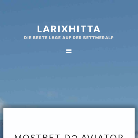
Spring
Door
naar
naar
de
de
LARIXHITTA
hoofdnavigatie
hoofd
inhoud
DIE BESTE LAGE AUF DER BETTMERALP
MOSTBET-DƏ AVIATOR