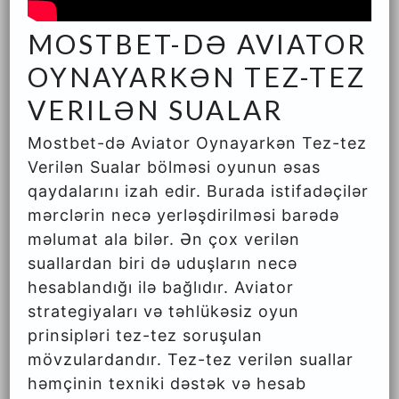
MOSTBET-DƏ AVIATOR
OYNAYARKƏN TEZ-TEZ
VERILƏN SUALAR
Mostbet-də Aviator Oynayarkən Tez-tez
Verilən Sualar bölməsi oyunun əsas
qaydalarını izah edir. Burada istifadəçilər
mərclərin necə yerləşdirilməsi barədə
məlumat ala bilər. Ən çox verilən
suallardan biri də uduşların necə
hesablandığı ilə bağlıdır. Aviator
strategiyaları və təhlükəsiz oyun
prinsipləri tez-tez soruşulan
mövzulardandır. Tez-tez verilən suallar
həmçinin texniki dəstək və hesab