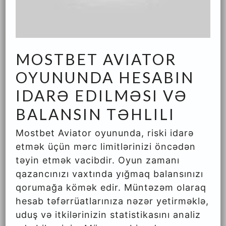
MOSTBET AVIATOR
OYUNUNDA HESABIN
IDARƏ EDILMƏSI VƏ
BALANSIN TƏHLILI
Mostbet Aviator oyununda, riski idarə
etmək üçün mərc limitlərinizi öncədən
təyin etmək vacibdir. Oyun zamanı
qazancınızı vaxtında yığmaq balansınızı
qorumağa kömək edir. Müntəzəm olaraq
hesab təfərrüatlarınıza nəzər yetirməklə,
uduş və itkilərinizin statistikasını analiz