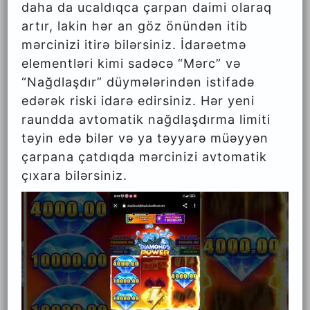
daha da ucaldıqca çarpan daimi olaraq
artır, lakin hər an göz önündən itib
mərcinizi itirə bilərsiniz. İdarəetmə
elementləri kimi sadəcə “Mərc” və
“Nağdlaşdır” düymələrindən istifadə
edərək riski idarə edirsiniz. Hər yeni
raundda avtomatik nağdlaşdırma limiti
təyin edə bilər və ya təyyarə müəyyən
çarpana çatdıqda mərcinizi avtomatik
çıxara bilərsiniz.