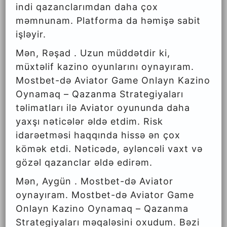
indi qazanclarımdan daha çox
məmnunam. Platforma da həmişə sabit
işləyir.
Mən, Rəşad . Uzun müddətdir ki,
müxtəlif kazino oyunlarını oynayıram.
Mostbet-də Aviator Game Onlayn Kazino
Oynamaq – Qazanma Strategiyaları
təlimatları ilə Aviator oyununda daha
yaxşı nəticələr əldə etdim. Risk
idarəetməsi haqqında hissə ən çox
kömək etdi. Nəticədə, əyləncəli vaxt və
gözəl qazanclar əldə edirəm.
Mən, Aygün . Mostbet-də Aviator
oynayıram. Mostbet-də Aviator Game
Onlayn Kazino Oynamaq – Qazanma
Strategiyaları məqaləsini oxudum. Bəzi