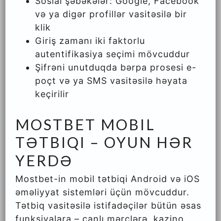
Sosial şəbəkələr: Google, Facebook
və ya digər profillər vasitəsilə bir
klik
Giriş zamanı iki faktorlu
autentifikasiya seçimi mövcuddur
Şifrəni unutduqda bərpa prosesi e-
poçt və ya SMS vasitəsilə həyata
keçirilir
MOSTBET MOBIL
TƏTBIQI – OYUN HƏR
YERDƏ
Mostbet-in mobil tətbiqi Android və iOS
əməliyyat sistemləri üçün mövcuddur.
Tətbiq vasitəsilə istifadəçilər bütün əsas
funksiyalara – canlı mərclərə, kazino