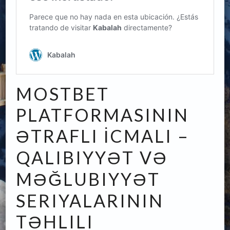
MOSTBET
PLATFORMASININ
ƏTRAFLI İCMALI –
QALIBIYYƏT VƏ
MƏĞLUBIYYƏT
SERIYALARININ
TƏHLILI