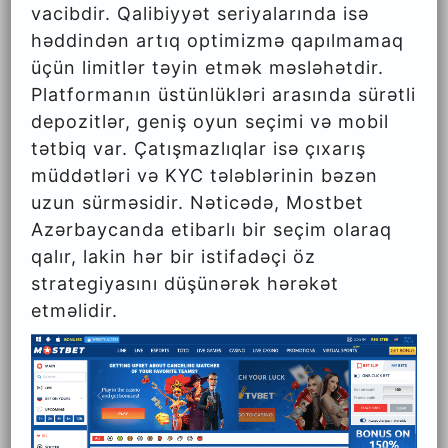
vacibdir. Qalibiyyət seriyalarında isə
həddindən artıq optimizmə qapılmamaq
üçün limitlər təyin etmək məsləhətdir.
Platformanın üstünlükləri arasında sürətli
depozitlər, geniş oyun seçimi və mobil
tətbiq var. Çatışmazlıqlar isə çıxarış
müddətləri və KYC tələblərinin bəzən
uzun sürməsidir. Nəticədə, Mostbet
Azərbaycanda etibarlı bir seçim olaraq
qalır, lakin hər bir istifadəçi öz
strategiyasını düşünərək hərəkət
etməlidir.