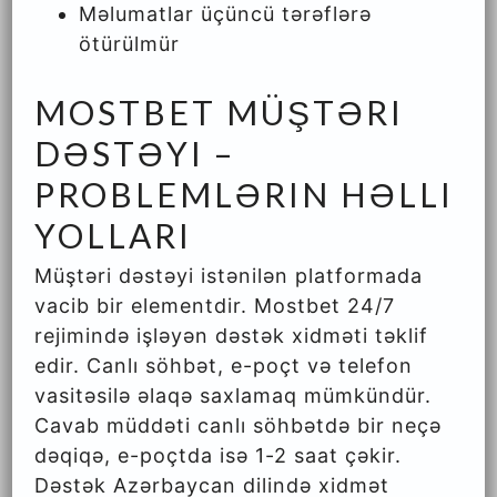
Məlumatlar üçüncü tərəflərə
ötürülmür
MOSTBET MÜŞTƏRI
DƏSTƏYI –
PROBLEMLƏRIN HƏLLI
YOLLARI
Müştəri dəstəyi istənilən platformada
vacib bir elementdir. Mostbet 24/7
rejimində işləyən dəstək xidməti təklif
edir. Canlı söhbət, e-poçt və telefon
vasitəsilə əlaqə saxlamaq mümkündür.
Cavab müddəti canlı söhbətdə bir neçə
dəqiqə, e-poçtda isə 1-2 saat çəkir.
Dəstək Azərbaycan dilində xidmət