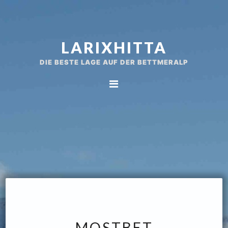
Spring
Door
naar
naar
de
de
LARIXHITTA
hoofdnavigatie
hoofd
inhoud
DIE BESTE LAGE AUF DER BETTMERALP
MOSTBET