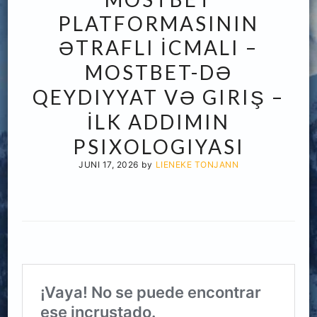
PLATFORMASININ
ƏTRAFLI İCMALI –
MOSTBET-DƏ
QEYDIYYAT VƏ GIRIŞ –
İLK ADDIMIN
PSIXOLOGIYASI
JUNI 17, 2026
by
LIENEKE TONJANN