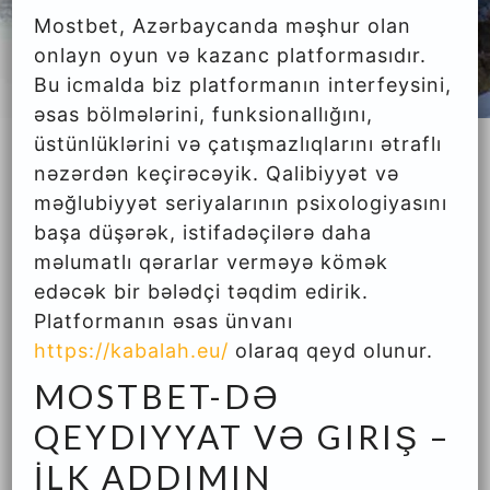
Mostbet, Azərbaycanda məşhur olan
onlayn oyun və kazanc platformasıdır.
Bu icmalda biz platformanın interfeysini,
əsas bölmələrini, funksionallığını,
üstünlüklərini və çatışmazlıqlarını ətraflı
nəzərdən keçirəcəyik. Qalibiyyət və
məğlubiyyət seriyalarının psixologiyasını
başa düşərək, istifadəçilərə daha
məlumatlı qərarlar verməyə kömək
edəcək bir bələdçi təqdim edirik.
Platformanın əsas ünvanı
https://kabalah.eu/
olaraq qeyd olunur.
MOSTBET-DƏ
QEYDIYYAT VƏ GIRIŞ –
İLK ADDIMIN