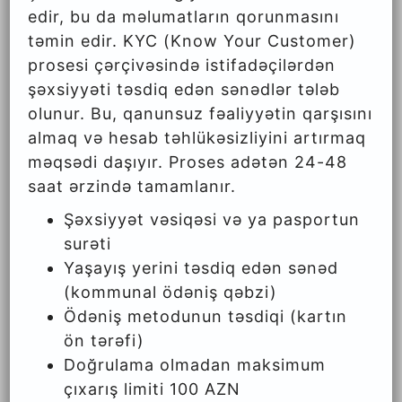
edir, bu da məlumatların qorunmasını
təmin edir. KYC (Know Your Customer)
prosesi çərçivəsində istifadəçilərdən
şəxsiyyəti təsdiq edən sənədlər tələb
olunur. Bu, qanunsuz fəaliyyətin qarşısını
almaq və hesab təhlükəsizliyini artırmaq
məqsədi daşıyır. Proses adətən 24-48
saat ərzində tamamlanır.
Şəxsiyyət vəsiqəsi və ya pasportun
surəti
Yaşayış yerini təsdiq edən sənəd
(kommunal ödəniş qəbzi)
Ödəniş metodunun təsdiqi (kartın
ön tərəfi)
Doğrulama olmadan maksimum
çıxarış limiti 100 AZN