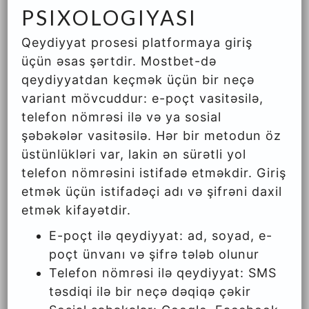
PSIXOLOGIYASI
Qeydiyyat prosesi platformaya giriş
üçün əsas şərtdir. Mostbet-də
qeydiyyatdan keçmək üçün bir neçə
variant mövcuddur: e-poçt vasitəsilə,
telefon nömrəsi ilə və ya sosial
şəbəkələr vasitəsilə. Hər bir metodun öz
üstünlükləri var, lakin ən sürətli yol
telefon nömrəsini istifadə etməkdir. Giriş
etmək üçün istifadəçi adı və şifrəni daxil
etmək kifayətdir.
E-poçt ilə qeydiyyat: ad, soyad, e-
poçt ünvanı və şifrə tələb olunur
Telefon nömrəsi ilə qeydiyyat: SMS
təsdiqi ilə bir neçə dəqiqə çəkir