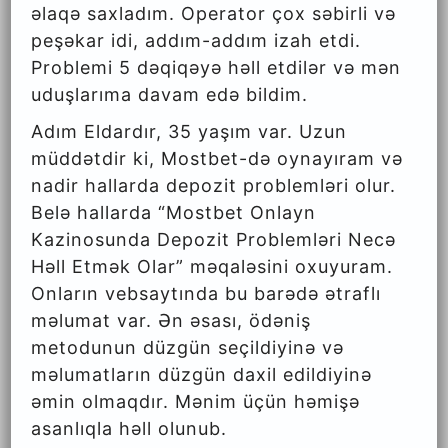
əlaqə saxladım. Operator çox səbirli və
peşəkar idi, addım-addım izah etdi.
Problemi 5 dəqiqəyə həll etdilər və mən
uduşlarıma davam edə bildim.
Adım Eldardır, 35 yaşım var. Uzun
müddətdir ki, Mostbet-də oynayıram və
nadir hallarda depozit problemləri olur.
Belə hallarda “Mostbet Onlayn
Kazinosunda Depozit Problemləri Necə
Həll Etmək Olar” məqaləsini oxuyuram.
Onların vebsaytında bu barədə ətraflı
məlumat var. Ən əsası, ödəniş
metodunun düzgün seçildiyinə və
məlumatların düzgün daxil edildiyinə
əmin olmaqdır. Mənim üçün həmişə
asanlıqla həll olunub.