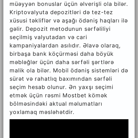
müəyyən bonuslar üçün əlverişli ola bilər.
Kriptovalyuta depozitləri də tez-tez
xüsusi təkliflər və aşağı ödəniş haqları ilə
gəlir. Depozit metodunun sərfəliliyi
seçilmiş valyutadan və cari
kampaniyalardan asılıdır. Əlavə olaraq,
birbaşa bank köçürməsi daha böyük
məbləğlər üçün daha sərfəli şərtlərə
malik ola bilər. Mobil ödəniş sistemləri də
sürət və rahatlıq baxımından sərfəli
seçim hesab olunur. Ən yaxşı seçimi
etmək üçün rəsmi Mostbet kömək
bölməsindəki aktual məlumatları
yoxlamaq məsləhətdir.