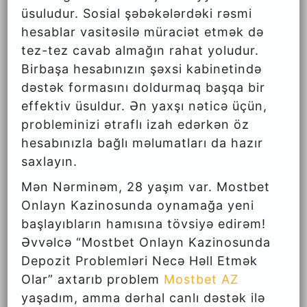
üsuludur. Sosial şəbəkələrdəki rəsmi
hesablar vasitəsilə müraciət etmək də
tez-tez cavab almağın rahat yoludur.
Birbaşa hesabınızın şəxsi kabinetində
dəstək formasını doldurmaq başqa bir
effektiv üsuldur. Ən yaxşı nəticə üçün,
probleminizi ətraflı izah edərkən öz
hesabınızla bağlı məlumatları da hazır
saxlayın.
Mən Nərminəm, 28 yaşım var. Mostbet
Onlayn Kazinosunda oynamağa yeni
başlayıbların hamısına tövsiyə edirəm!
Əvvəlcə “Mostbet Onlayn Kazinosunda
Depozit Problemləri Necə Həll Etmək
Olar” axtarıb problem
Mostbet AZ
yaşadım, amma dərhal canlı dəstək ilə