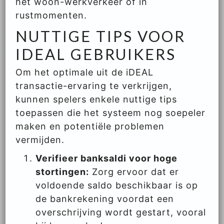
het woon-werkverkeer of in
rustmomenten.
NUTTIGE TIPS VOOR
IDEAL GEBRUIKERS
Om het optimale uit de iDEAL
transactie-ervaring te verkrijgen,
kunnen spelers enkele nuttige tips
toepassen die het systeem nog soepeler
maken en potentiële problemen
vermijden.
Verifieer banksaldi voor hoge
stortingen:
Zorg ervoor dat er
voldoende saldo beschikbaar is op
de bankrekening voordat een
overschrijving wordt gestart, vooral