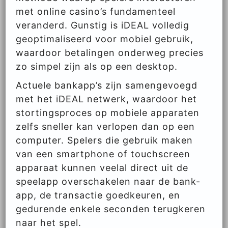
met online casino’s fundamenteel
veranderd. Gunstig is iDEAL volledig
geoptimaliseerd voor mobiel gebruik,
waardoor betalingen onderweg precies
zo simpel zijn als op een desktop.
Actuele bankapp’s zijn samengevoegd
met het iDEAL netwerk, waardoor het
stortingsproces op mobiele apparaten
zelfs sneller kan verlopen dan op een
computer. Spelers die gebruik maken
van een smartphone of touchscreen
apparaat kunnen veelal direct uit de
speelapp overschakelen naar de bank-
app, de transactie goedkeuren, en
gedurende enkele seconden terugkeren
naar het spel.