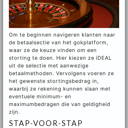
Om te beginnen navigeren klanten naar
de betaalsectie van het gokplatform,
waar ze de keuze vinden om een
storting te doen. Hier kiezen ze iDEAL
uit de selectie met aanwezige
betaalmethoden. Vervolgens voeren ze
het gewenste stortingsbedrag in,
waarbij ze rekening kunnen slaan met
eventuele minimum- en
maximumbedragen die van geldigheid
zijn.
STAP-VOOR-STAP