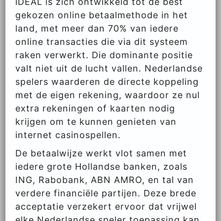
iDEAL is zich ontwikkeld tot de best
gekozen online betaalmethode in het
land, met meer dan 70% van iedere
online transacties die via dit systeem
raken verwerkt. Die dominante positie
valt niet uit de lucht vallen. Nederlandse
spelers waarderen de directe koppeling
met de eigen rekening, waardoor ze nul
extra rekeningen of kaarten nodig
krijgen om te kunnen genieten van
internet casinospellen.
De betaalwijze werkt vlot samen met
iedere grote Hollandse banken, zoals
ING, Rabobank, ABN AMRO, en tal van
verdere financiële partijen. Deze brede
acceptatie verzekert ervoor dat vrijwel
elke Nederlandse speler toepassing kan