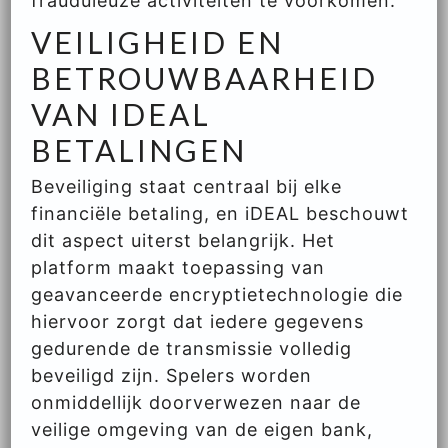
frauduleuze activiteiten te voorkomen.
VEILIGHEID EN
BETROUWBAARHEID
VAN IDEAL
BETALINGEN
Beveiliging staat centraal bij elke
financiële betaling, en iDEAL beschouwt
dit aspect uiterst belangrijk. Het
platform maakt toepassing van
geavanceerde encryptietechnologie die
hiervoor zorgt dat iedere gegevens
gedurende de transmissie volledig
beveiligd zijn. Spelers worden
onmiddellijk doorverwezen naar de
veilige omgeving van de eigen bank,