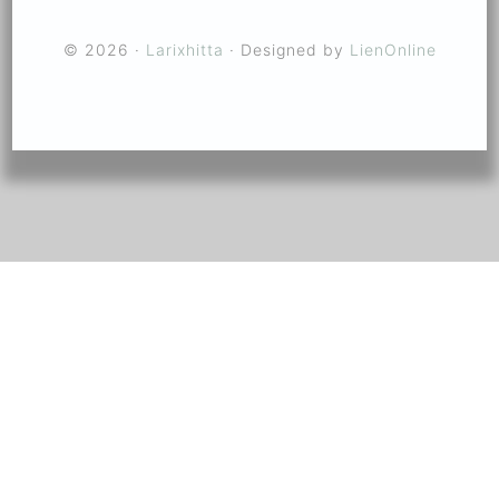
© 2026 ·
Larixhitta
· Designed by
LienOnline