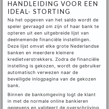
HANDLEIDING VOOR EEN
IDEAL- STORTING
Na het opgeven van het saldo wordt de
speler gevraagd om zijn of haar bank te
opteren uit een uitgebreide lijst van
deelnemende financiële instellingen.
Deze lijst omvat elke grote Nederlandse
banken en meerdere kleinere
kredietverstrekkers. Zodra de financiële
instelling is gekozen, wordt de gebruiker
automatisch verwezen naar de
beveiligde inlogpagina van de gekozen
bank.
Binnen de bankomgeving logt de klant
in met de normale online bankieren
gegevens en valideert de overschrijving.