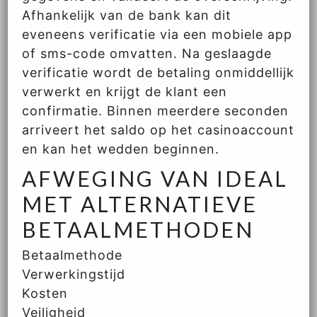
Afhankelijk van de bank kan dit
eveneens verificatie via een mobiele app
of sms-code omvatten. Na geslaagde
verificatie wordt de betaling onmiddellijk
verwerkt en krijgt de klant een
confirmatie. Binnen meerdere seconden
arriveert het saldo op het casinoaccount
en kan het wedden beginnen.
AFWEGING VAN IDEAL
MET ALTERNATIEVE
BETAALMETHODEN
Betaalmethode
Verwerkingstijd
Kosten
Veiligheid