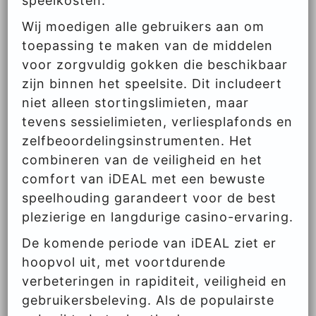
speelkosten.
Wij moedigen alle gebruikers aan om
toepassing te maken van de middelen
voor zorgvuldig gokken die beschikbaar
zijn binnen het speelsite. Dit includeert
niet alleen stortingslimieten, maar
tevens sessielimieten, verliesplafonds en
zelfbeoordelingsinstrumenten. Het
combineren van de veiligheid en het
comfort van iDEAL met een bewuste
speelhouding garandeert voor de best
plezierige en langdurige casino-ervaring.
De komende periode van iDEAL ziet er
hoopvol uit, met voortdurende
verbeteringen in rapiditeit, veiligheid en
gebruikersbeleving. Als de populairste