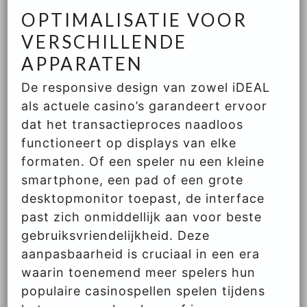
OPTIMALISATIE VOOR
VERSCHILLENDE
APPARATEN
De responsive design van zowel iDEAL
als actuele casino’s garandeert ervoor
dat het transactieproces naadloos
functioneert op displays van elke
formaten. Of een speler nu een kleine
smartphone, een pad of een grote
desktopmonitor toepast, de interface
past zich onmiddellijk aan voor beste
gebruiksvriendelijkheid. Deze
aanpasbaarheid is cruciaal in een era
waarin toenemend meer spelers hun
populaire casinospellen spelen tijdens