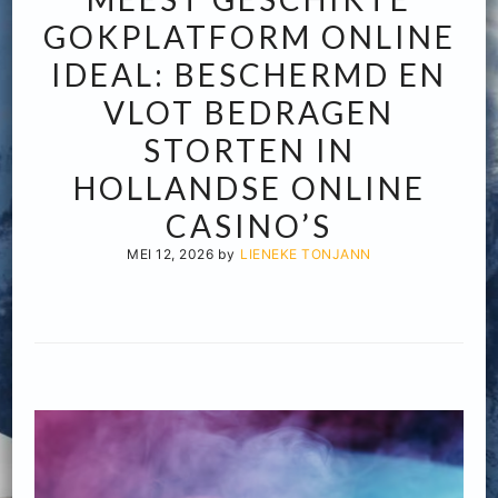
GOKPLATFORM ONLINE
IDEAL: BESCHERMD EN
VLOT BEDRAGEN
STORTEN IN
HOLLANDSE ONLINE
CASINO’S
MEI 12, 2026
by
LIENEKE TONJANN