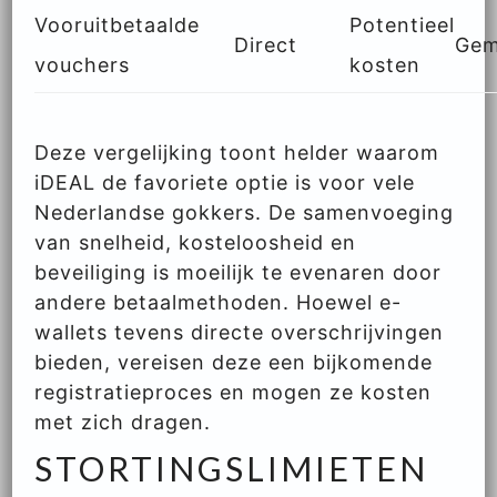
Vooruitbetaalde
Potentieel
Direct
Gem
vouchers
kosten
Deze vergelijking toont helder waarom
iDEAL de favoriete optie is voor vele
Nederlandse gokkers. De samenvoeging
van snelheid, kosteloosheid en
beveiliging is moeilijk te evenaren door
andere betaalmethoden. Hoewel e-
wallets tevens directe overschrijvingen
bieden, vereisen deze een bijkomende
registratieproces en mogen ze kosten
met zich dragen.
STORTINGSLIMIETEN