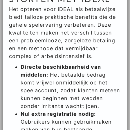
Het opteren voor iDEAL als betaalwijze
biedt talloze praktische benefits die de
gehele spelervaring verbeteren. Deze
kwaliteiten maken het verschil tussen
een probleemlooze, zorgeloze betaling
en een methode dat vermijdbaar
complex of arbeidsintensief is.
Directe beschikbaarheid van
middelen:
Het betaalde bedrag
komt vrijwel onmiddellijk op het
speelaccount, zodat klanten meteen
kunnen beginnen met wedden
zonder irritante wachttijden.
Nul extra registratie nodig:
Gebruikers kunnen gebruikmaken
maken van hun bestaande