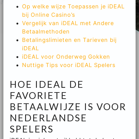
Op welke wijze Toepassen je iDEAL
bij Online Casino’s
Vergelijk van iDEAL met Andere
Betaalmethoden
Betalingslimieten en Tarieven bij
iDEAL
iDEAL voor Onderweg Gokken
Nuttige Tips voor iDEAL Spelers
HOE IDEAL DE
FAVORIETE
BETAALWIJZE IS VOOR
NEDERLANDSE
SPELERS