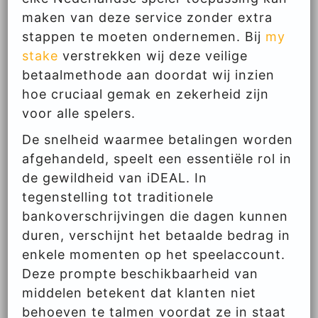
maken van deze service zonder extra
stappen te moeten ondernemen. Bij
my
stake
verstrekken wij deze veilige
betaalmethode aan doordat wij inzien
hoe cruciaal gemak en zekerheid zijn
voor alle spelers.
De snelheid waarmee betalingen worden
afgehandeld, speelt een essentiële rol in
de gewildheid van iDEAL. In
tegenstelling tot traditionele
bankoverschrijvingen die dagen kunnen
duren, verschijnt het betaalde bedrag in
enkele momenten op het speelaccount.
Deze prompte beschikbaarheid van
middelen betekent dat klanten niet
behoeven te talmen voordat ze in staat