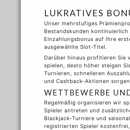
LUKRATIVES BO
Unser mehrstufiges Prämienpro
Bestandskunden kontinuierlich
Einzahlungsbonus auf Ihre erst
ausgewählte Slot-Titel.
Darüber hinaus profitieren Sie
spielen, desto höher steigen S
Turnieren, schnelleren Auszah
und Cashback-Aktionen sorgen d
WETTBEWERBE UND
Regelmäßig organisieren wir s
Spieler antreten und zusätzlich
Blackjack-Turniere und saisonal
registrierten Spieler kostenfrei