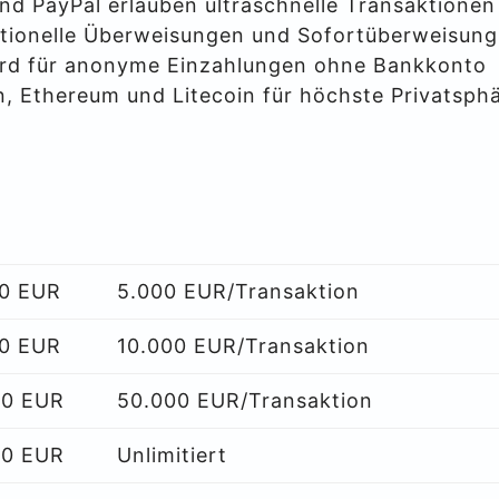
 und PayPal erlauben ultraschnelle Transaktione
tionelle Überweisungen und Sofortüberweisun
rd für anonyme Einzahlungen ohne Bankkonto
n, Ethereum und Litecoin für höchste Privatsph
0 EUR
5.000 EUR/Transaktion
0 EUR
10.000 EUR/Transaktion
20 EUR
50.000 EUR/Transaktion
20 EUR
Unlimitiert