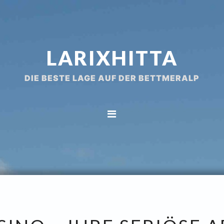
LARIXHITTA
DIE BESTE LAGE AUF DER BETTMERALP