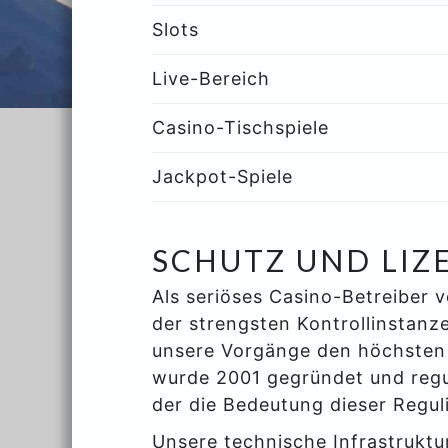
Slots
Live-Bereich
Casino-Tischspiele
Jackpot-Spiele
SCHUTZ UND LIZ
Als seriöses Casino-Betreiber 
der strengsten Kontrollinstanze
unsere Vorgänge den höchsten 
wurde 2001 gegründet und reguli
der die Bedeutung dieser Regu
Unsere technische Infrastruktu