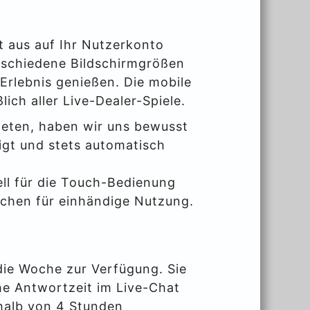
E
t aus auf Ihr Nutzerkonto
rschiedene Bildschirmgrößen
Erlebnis genießen. Die mobile
ich aller Live-Dealer-Spiele.
eten, haben wir uns bewusst
igt und stets automatisch
ell für die Touch-Bedienung
lächen für einhändige Nutzung.
ie Woche zur Verfügung. Sie
che Antwortzeit im Live-Chat
halb von 4 Stunden