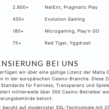
2.800+
NetEnt, Pragmatic Play
450+
Evolution Gaming
180+
Microgaming, Play’n GO
75+
Red Tiger, Yggdrasil
ENSIERUNG BEI UNS
verfügen wir über eine gültige Lizenz der Malta
n in der europäischen Casino-Branche. Diese Zul
Standards für Fairness, Transparenz und Spiel
ert mittlerweile über 300 Casino-Betreiber welt
lierungsbehörde betont.
r beruht auf modernster SSL-Technologie mit 25