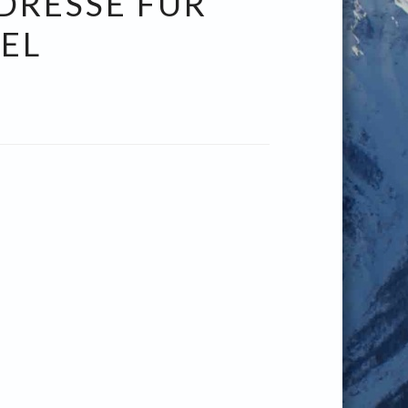
ADRESSE FÜR
EL