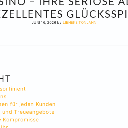
INO – IHRE SERIÖSE 
XZELLENTES GLÜCKSSPI
JUNI 16, 2026
by
LIENEKE TONJANN
HT
lsortiment
uns
nen für jeden Kunden
 und Treueangebote
ne Kompromisse
Uhr