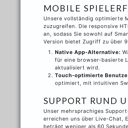
MOBILE SPIELER
Unsere vollständig optimierte 
zuzugreifen. Die responsive H
an, sodass Sie sowohl auf Smar
Version bietet Zugriff zu über 
Native App-Alternative:
Wä
für eine browser-basierte 
aktualisiert wird.
Touch-optimierte Benutze
optimiert, mit intuitiven 
SUPPORT RUND U
Unser mehrsprachiges Support-
erreichen uns über Live-Chat, 
beträgt weniger als 60 Sekund