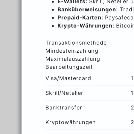
E-Wallets:
Skrill, Neteller
Banküberweisungen:
Tradi
Prepaid-Karten:
Paysafeca
Krypto-Währungen:
Bitcoi
Transaktionsmethode
Mindesteinzahlung
Maximalauszahlung
Bearbeitungszeit
Visa/Mastercard
1
Skrill/Neteller
1
Banktransfer
Kryptowährungen