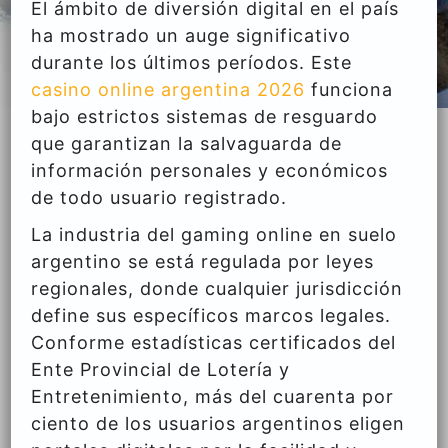
El ámbito de diversión digital en el país
ha mostrado un auge significativo
durante los últimos períodos. Este
casino online argentina 2026
funciona
bajo estrictos sistemas de resguardo
que garantizan la salvaguarda de
información personales y económicos
de todo usuario registrado.
La industria del gaming online en suelo
argentino se está regulada por leyes
regionales, donde cualquier jurisdicción
define sus específicos marcos legales.
Conforme estadísticas certificados del
Ente Provincial de Lotería y
Entretenimiento, más del cuarenta por
ciento de los usuarios argentinos eligen