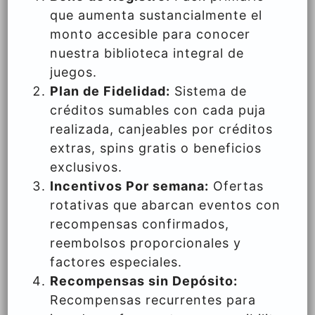
que aumenta sustancialmente el
monto accesible para conocer
nuestra biblioteca integral de
juegos.
Plan de Fidelidad:
Sistema de
créditos sumables con cada puja
realizada, canjeables por créditos
extras, spins gratis o beneficios
exclusivos.
Incentivos Por semana:
Ofertas
rotativas que abarcan eventos con
recompensas confirmados,
reembolsos proporcionales y
factores especiales.
Recompensas sin Depósito:
Recompensas recurrentes para