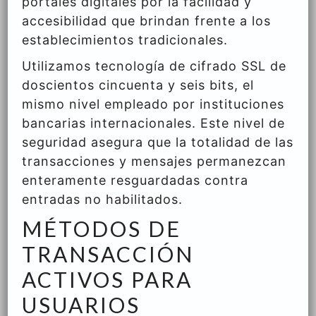
portales digitales por la facilidad y
accesibilidad que brindan frente a los
establecimientos tradicionales.
Utilizamos tecnología de cifrado SSL de
doscientos cincuenta y seis bits, el
mismo nivel empleado por instituciones
bancarias internacionales. Este nivel de
seguridad asegura que la totalidad de las
transacciones y mensajes permanezcan
enteramente resguardadas contra
entradas no habilitados.
MÉTODOS DE
TRANSACCIÓN
ACTIVOS PARA
USUARIOS