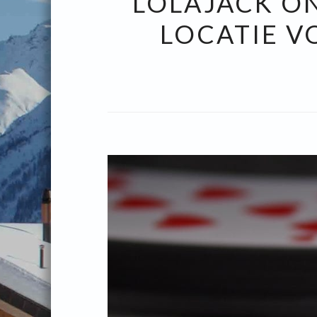
LOLAJACK ON
LOCATIE V