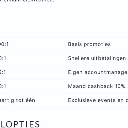
00:1
Basis promoties
0:1
Snellere uitbetalingen
5:1
Eigen accountmanage
0:1
Maand cashback 10%
eertig tot één
Exclusieve events en 
ALOPTIES