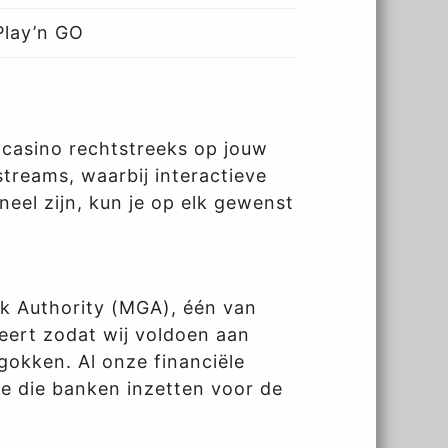
Play’n GO
elcasino rechtstreeks op jouw
treams, waarbij interactieve
neel zijn, kun je op elk gewenst
ok Authority (MGA), één van
eert zodat wij voldoen aan
gokken. Al onze financiële
e die banken inzetten voor de