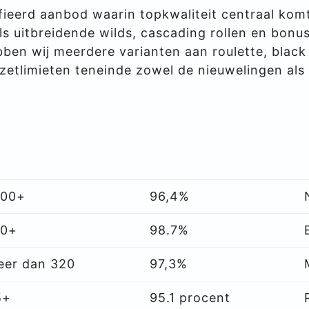
fieerd aanbod waarin topkwaliteit centraal komt
s uitbreidende wilds, cascading rollen en bonu
ebben wij meerdere varianten aan roulette, blac
inzetlimieten teneinde zowel de nieuwelingen als
800+
96,4%
50+
98.7%
eer dan 320
97,3%
5+
95.1 procent