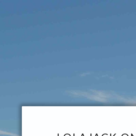
Spring
Door
naar
naar
de
de
hoofdnavigatie
hoofd
inhoud