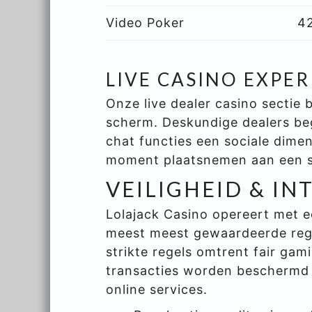
Video Poker
4
LIVE CASINO EXPER
Onze live dealer casino sectie 
scherm. Deskundige dealers bege
chat functies een sociale dimen
moment plaatsnemen aan een s
VEILIGHEID & IN
Lolajack Casino opereert met e
meest meest gewaardeerde regul
strikte regels omtrent fair ga
transacties worden beschermd 
online services.