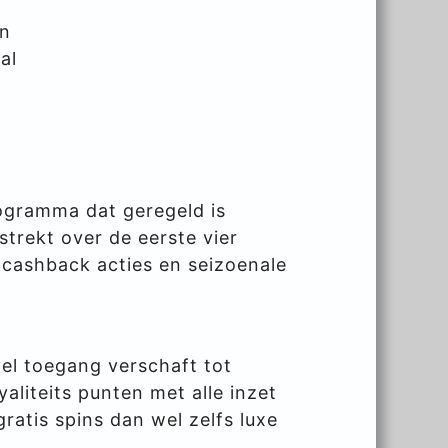
en
al
ogramma dat geregeld is
trekt over de eerste vier
, cashback acties en seizoenale
vel toegang verschaft tot
aliteits punten met alle inzet
atis spins dan wel zelfs luxe