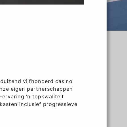
duizend vijfhonderd casino
Onze eigen partnerschappen
rvaring ’n topkwaliteit
kasten inclusief progressieve