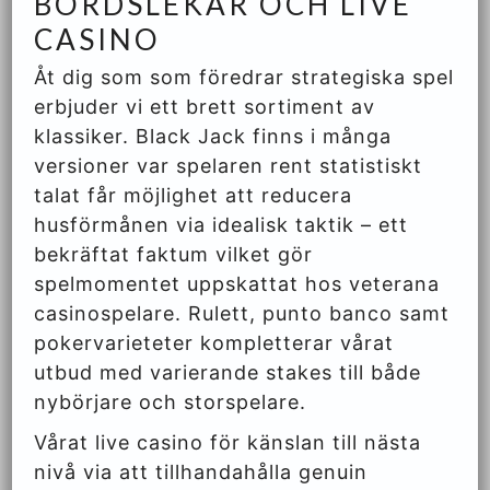
BORDSLEKAR OCH LIVE
CASINO
Åt dig som som föredrar strategiska spel
erbjuder vi ett brett sortiment av
klassiker. Black Jack finns i många
versioner var spelaren rent statistiskt
talat får möjlighet att reducera
husförmånen via idealisk taktik – ett
bekräftat faktum vilket gör
spelmomentet uppskattat hos veterana
casinospelare. Rulett, punto banco samt
pokervarieteter kompletterar vårat
utbud med varierande stakes till både
nybörjare och storspelare.
Vårat live casino för känslan till nästa
nivå via att tillhandahålla genuin