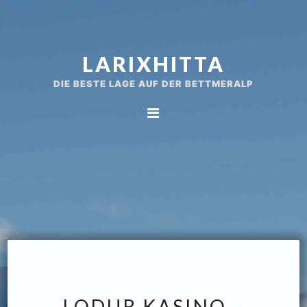
Spring
Door
naar
naar
de
de
LARIXHITTA
hoofdnavigatie
hoofd
inhoud
DIE BESTE LAGE AUF DER BETTMERALP
LODUR KASINO –