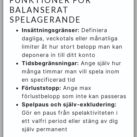
BALANSERAT
SPELAGERANDE
Insättningsgränser:
Definiera
dagliga, veckotals eller månatliga
limiter åt hur stort belopp man kan
deponera in till ditt konto
Tidsbegränsningar:
Ange själv hur
många timmar man vill spela inom
en specificerad tid
Förluststopp:
Ange max
förlustbelopp som inte kan passeras
Spelpaus och själv-exkludering:
Gör en paus från spelaktiviteten i
ett valfri period eller stäng av dig
själv permanent