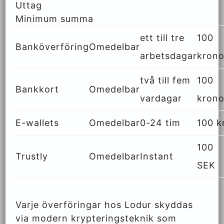
Uttag
Minimum summa
ett till tre
100
Banköverföring
Omedelbar
arbetsdagar
krono
två till fem
100
Bankkort
Omedelbar
vardagar
krono
E-wallets
Omedelbar
0-24 tim
100 k
100
Trustly
Omedelbar
Instant
SEK
Varje överföringar hos Lodur skyddas
via modern krypteringsteknik som