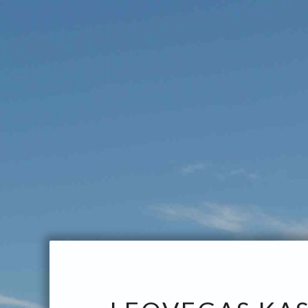
Spring
Door
naar
naar
de
de
hoofdnavigatie
hoofd
inhoud