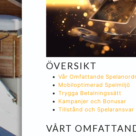
ÖVERSIKT
Vår Omfattande Spelanord
Mobiloptimerad Spelmiljö
Trygga Betalningssätt
Kampanjer och Bonusar
Tillstånd och Spelaransvar
VÅRT OMFATTAND