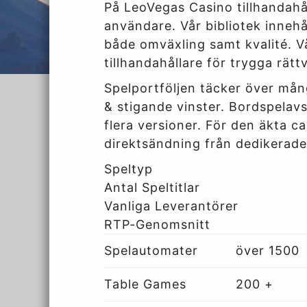
På LeoVegas Casino tillhandahål
användare. Vår bibliotek innehå
både omväxling samt kvalité. Vå
tillhandahållare för trygga rätt
Spelportföljen täcker över mång
& stigande vinster. Bordspelavs
flera versioner. För den äkta ca
direktsändning från dedikerade 
Speltyp
Antal Speltitlar
Vanliga Leverantörer
RTP-Genomsnitt
Spelautomater
över 1500
Table Games
200 +