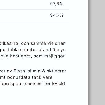
97,8%
94.7%
obilkasino, och samma visionen
a portabla enheter utan hänsyn
änglig hastighet, som möjliggör
et av Flash-plugin & aktiverar
amt bonusdata tack vare
nabbrespons samspel för kvickt