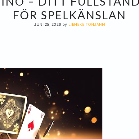
INO – DITT FULLSTÄ
FÖR SPELKÄNSLAN
JUNI 25, 2026
by
LIENEKE TONJANN