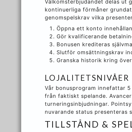
Välkomsterbjudandet delas ut 
kontinuerliga förmåner grunda
genomspelskrav vilka presentera
Öppna ett konto innehållan
Gör kvalificerande betalni
Bonusen krediteras självma
Slutför omsättningskrav ino
Granska historik kring öve
LOJALITETSNIVÅER
Vår bonusprogram innefattar 5
från faktiskt spelande. Avancer
turneringsinbjudningar. Pointsy
nuvarande status presenteras 
TILLSTÅND & SP