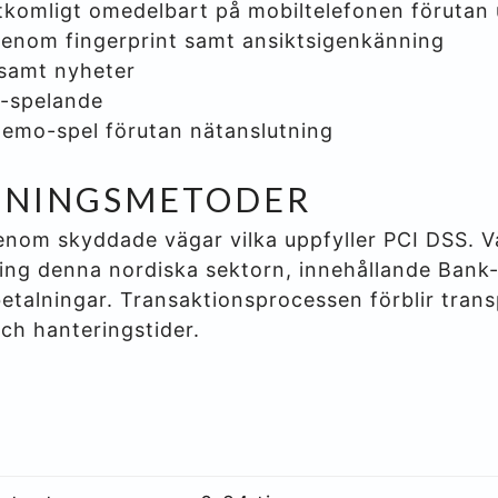
 åtkomligt omedelbart på mobiltelefonen förutan
genom fingerprint samt ansiktsigenkänning
 samt nyheter
s-spelande
 demo-spel förutan nätanslutning
LNINGSMETODER
nom skyddade vägar vilka uppfyller PCI DSS. Vå
ing denna nordiska sektorn, innehållande Bank
tbetalningar. Transaktionsprocessen förblir tra
och hanteringstider.