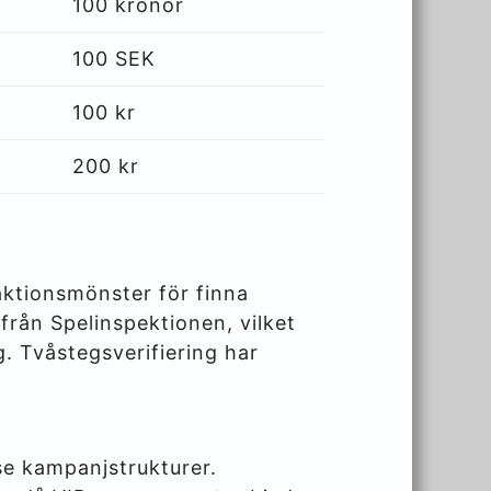
100 kronor
100 SEK
100 kr
200 kr
saktionsmönster för finna
från Spelinspektionen, vilket
. Tvåstegsverifiering har
rse kampanjstrukturer.