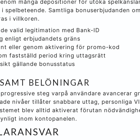
genom många depositioner för utöka spelkänsla
t i spelbeteende. Samtliga bonuserbjudanden om
s i villkoren.
de valid legitimation med Bank-ID
ng enligt erbjudandets gräns
nt eller genom aktivering för promo-kod
m fastställd period kring uttagsrätt
rsikt gällande bonusstatus
 SAMT BELÖNINGAR
 progressive steg varpå användare avancerar g
ade nivåer tillåter snabbare uttag, personliga V
stemet blev alltid aktiverat förutan nödvändigh
synligt inom kontopanelen.
ELARANSVAR