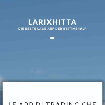
Spring
Door
naar
naar
de
de
LARIXHITTA
hoofdnavigatie
hoofd
inhoud
DIE BESTE LAGE AUF DER BETTMERALP
LE APP DI TRADING CHE