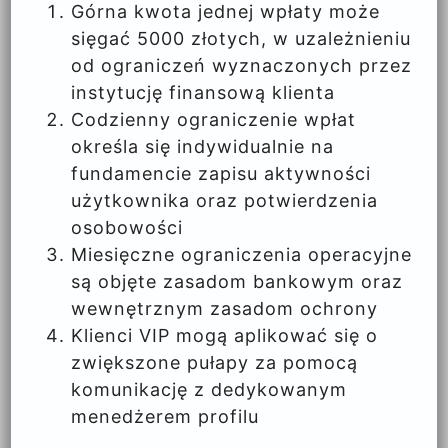
Górna kwota jednej wpłaty może
sięgać 5000 złotych, w uzależnieniu
od ograniczeń wyznaczonych przez
instytucję finansową klienta
Codzienny ograniczenie wpłat
określa się indywidualnie na
fundamencie zapisu aktywności
użytkownika oraz potwierdzenia
osobowości
Miesięczne ograniczenia operacyjne
są objęte zasadom bankowym oraz
wewnętrznym zasadom ochrony
Klienci VIP mogą aplikować się o
zwiększone pułapy za pomocą
komunikację z dedykowanym
menedżerem profilu