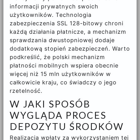
informacji prywatnych swoich
użytkowników. Technologia
zabezpieczenia SSL 128-bitowy chroni
każdą działania płatnicze, a mechanizm
sprawdzania dwustopniowej dodaje
dodatkową stopień zabezpieczeń. Warto
podkreślić, że polski mechanizm
płatności mobilnych wspiera obecnie
więcej niż 15 mln użytkowników w
całkowicie kraju, co świadczy o jego
rzetelność.
W JAKI SPOSÓB
WYGLĄDA PROCES
DEPOZYTU ŚRODKÓW
Realizacja wpłaty za wykorzystaniem tej