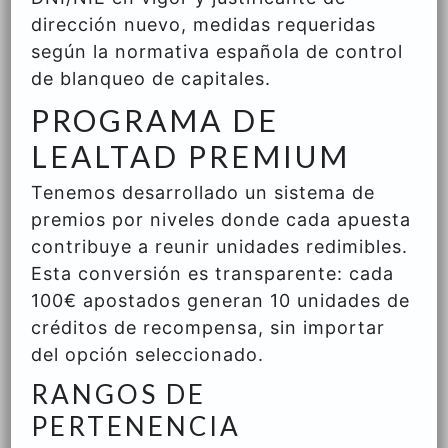
dirección nuevo, medidas requeridas
según la normativa española de control
de blanqueo de capitales.
PROGRAMA DE
LEALTAD PREMIUM
Tenemos desarrollado un sistema de
premios por niveles donde cada apuesta
contribuye a reunir unidades redimibles.
Esta conversión es transparente: cada
100€ apostados generan 10 unidades de
créditos de recompensa, sin importar
del opción seleccionado.
RANGOS DE
PERTENENCIA