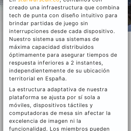
creado una infraestructura que combina
tech de punta con diseño intuitivo para
brindar partidas de juego sin
interrupciones desde cada dispositivo.
Nuestro sistema usa sistemas de
máxima capacidad distribuidos
óptimamente para asegurar tiempos de
respuesta inferiores a 2 instantes,
independientemente de su ubicación
territorial en España.
La estructura adaptativa de nuestra
plataforma se ajusta por sí sola a
móviles, dispositivos táctiles y
computadoras de mesa sin afectar la
excelencia de imagen ni la
funcionalidad. Los miembros pueden