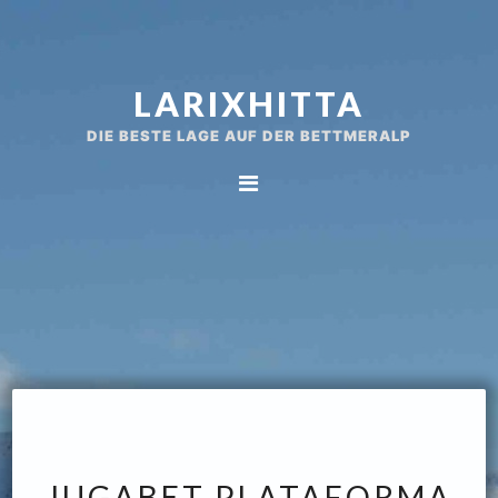
Spring
Door
naar
naar
de
de
LARIXHITTA
hoofdnavigatie
hoofd
inhoud
DIE BESTE LAGE AUF DER BETTMERALP
JUGABET PLATAFORMA