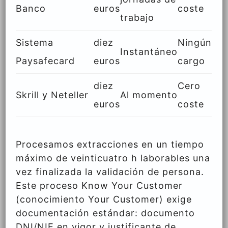
Banco
euros
coste
trabajo
Sistema
diez
Ningún
Instantáneo
Paysafecard
euros
cargo
diez
Cero
Skrill y Neteller
Al momento
euros
coste
Procesamos extracciones en un tiempo
máximo de veinticuatro h laborables una
vez finalizada la validación de persona.
Este proceso Know Your Customer
(conocimiento Your Customer) exige
documentación estándar: documento
DNI/NIE en vigor y justificante de