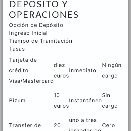
DEPÓSITO Y
OPERACIONES
Opción de Depósito
Ingreso Inicial
Tiempo de Tramitación
Tasas
Tarjeta de
diez
Ningún
crédito
Inmediato
euros
cargo
Visa/Mastercard
10
Sin
Bizum
Instantáneo
euros
cargo
uno a tres
Transfer de
20
Cero
jornadas de