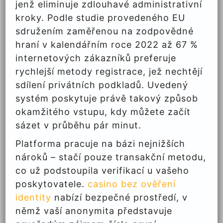
jenž eliminuje zdlouhavé administrativní
kroky. Podle studie provedeného EU
sdružením zaměřenou na zodpovědné
hraní v kalendářním roce 2022 až 67 %
internetových zákazníků preferuje
rychlejší metody registrace, jež nechtějí
sdílení privátních podkladů. Uvedený
systém poskytuje právě takový způsob
okamžitého vstupu, kdy můžete začít
sázet v průběhu pár minut.
Platforma pracuje na bázi nejnižších
nároků – stačí pouze transakční metodu,
co už podstoupila verifikací u vašeho
poskytovatele.
casino bez ověření
identity
nabízí bezpečné prostředí, v
němž vaší anonymita představuje