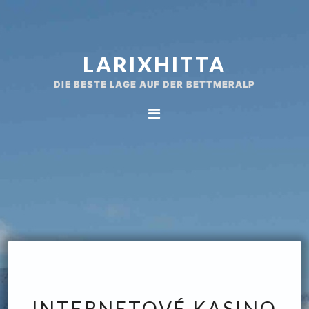
Spring
Door
naar
naar
de
de
LARIXHITTA
hoofdnavigatie
hoofd
inhoud
DIE BESTE LAGE AUF DER BETTMERALP
INTERNETOVÉ KASINO