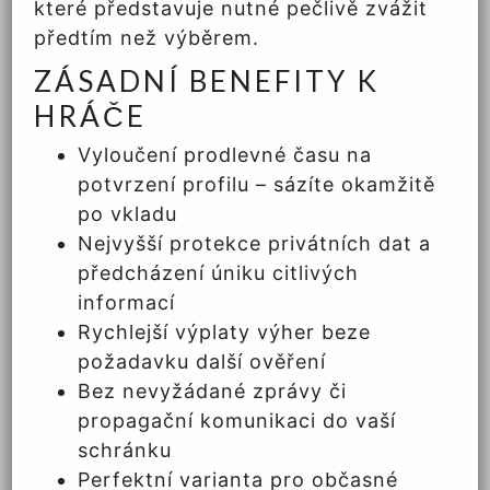
které představuje nutné pečlivě zvážit
předtím než výběrem.
ZÁSADNÍ BENEFITY K
HRÁČE
Vyloučení prodlevné času na
potvrzení profilu – sázíte okamžitě
po vkladu
Nejvyšší protekce privátních dat a
předcházení úniku citlivých
informací
Rychlejší výplaty výher beze
požadavku další ověření
Bez nevyžádané zprávy či
propagační komunikaci do vaší
schránku
Perfektní varianta pro občasné