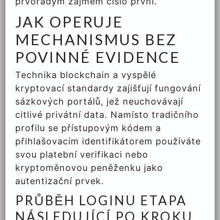
prvořadým zájmem číslo první.
JAK OPERUJE
MECHANISMUS BEZ
POVINNÉ EVIDENCE
Technika blockchain a vyspělé
kryptovací standardy zajišťují fungování
sázkových portálů, jež neuchovávají
citlivé privátní data. Namísto tradičního
profilu se přístupovým kódem a
přihlašovacím identifikátorem používáte
svou platební verifikaci nebo
kryptoměnovou peněženku jako
autentizační prvek.
PRŮBĚH LOGINU ETAPA
NÁSLEDUJÍCÍ PO KROKU