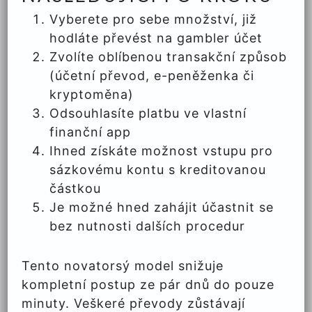
Vyberete pro sebe množství, již
hodláte převést na gambler účet
Zvolíte oblíbenou transakční způsob
(účetní převod, e-peněženka či
kryptoměna)
Odsouhlasíte platbu ve vlastní
finanční app
Ihned získáte možnost vstupu pro
sázkovému kontu s kreditovanou
částkou
Je možné hned zahájit účastnit se
bez nutnosti dalších procedur
Tento novatorsý model snižuje
kompletní postup ze pár dnů do pouze
minuty. Veškeré převody zůstávají