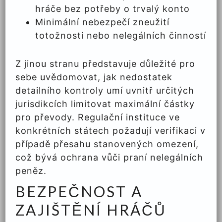
hráče bez potřeby o trvalý konto
Minimální nebezpečí zneužití
totožnosti nebo nelegálních činností
Z jinou stranu představuje důležité pro
sebe uvědomovat, jak nedostatek
detailního kontroly umí uvnitř určitých
jurisdikcích limitovat maximální částky
pro převody. Regulační instituce ve
konkrétních státech požadují verifikaci v
případě přesahu stanovených omezení,
což bývá ochrana vůči praní nelegálních
peněz.
BEZPEČNOST A
ZAJIŠTĚNÍ HRÁČŮ